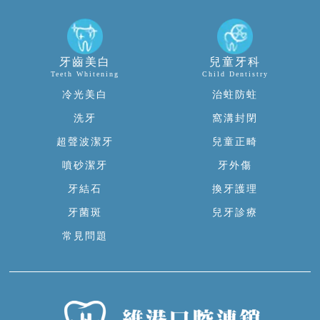
牙齒美白
兒童牙科
Teeth Whitening
Child Dentistry
冷光美白
治蛀防蛀
洗牙
窩溝封閉
超聲波潔牙
兒童正畸
噴砂潔牙
牙外傷
牙結石
換牙護理
牙菌斑
兒牙診療
常見問題