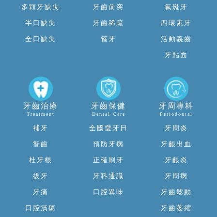
多顆牙缺失
牙齒前突
氟斑牙
半口缺失
牙齒稀疏
四環素牙
全口缺失
箍牙
活動義齒
牙貼面
牙齒治療
牙齒保健
牙周專科
Treatment
Dental Care
Periodontal
補牙
全國愛牙日
牙周炎
智齒
預防牙病
牙齦出血
杜牙根
正確刷牙
牙齦炎
拔牙
牙科通識
牙周病
牙痛
口腔異味
牙齒鬆動
口腔潰瘍
牙齒萎縮