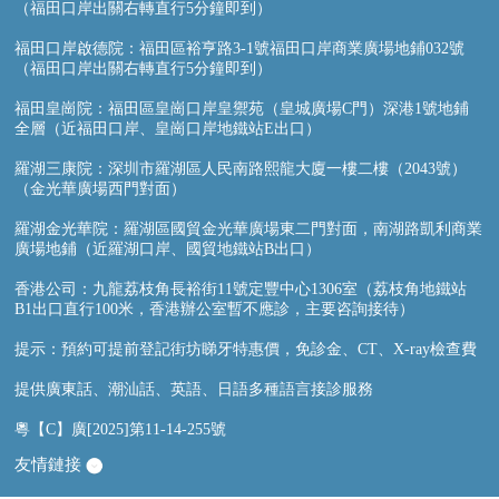
（福田口岸出關右轉直行5分鐘即到）
福田口岸啟德院：福田區裕亨路3-1號福田口岸商業廣場地鋪032號
（福田口岸出關右轉直行5分鐘即到）
福田皇崗院：福田區皇崗口岸皇禦苑（皇城廣場C門）深港1號地鋪
全層（近福田口岸、皇崗口岸地鐵站E出口）
羅湖三康院：深圳市羅湖區人民南路熙龍大廈一樓二樓（2043號）
（金光華廣場西門對面）
羅湖金光華院：羅湖區國貿金光華廣場東二門對面，南湖路凱利商業
廣場地鋪（近羅湖口岸、國貿地鐵站B出口）
香港公司：九龍荔枝角長裕街11號定豐中心1306室（荔枝角地鐵站
B1出口直行100米，香港辦公室暫不應診，主要咨詢接待）
提示：預約可提前登記街坊睇牙特惠價，免診金、CT、X-ray檢查費
提供廣東話、潮汕話、英語、日語多種語言接診服務
粵【C】廣[2025]第11-14-255號
友情鏈接