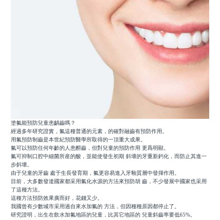
塗氟能預防兒童患齲齒嗎？
經過多年研究證實，氟這種普通的元素，的確對融齒有預防作用。
用氟預防制齒是本世紀預防醫學所取得的一頂重大成果。
氟可以預防任何年齡的人患酹齒，但對兒童的預防作用 更爲明顯。
氟可抑制口腔中細菌所産的酸，並能使發生初期 斜壞的牙重新鈣化，而防止其進一
步斜壞。
由于兒童的牙齒 處于生長發育期，氟更容易進入牙釉質層中發揮作用。
目前，大多數發達國家都采用氟化水源的方法來預防胡 齒，不少發展中國家也采用
了這種方法。
這種方法預防效果廣而好，花錢又少。
我國曾有少數城市采用過自來水加氟的 方法，但因種種原因都停止了。
研究證明，出生在飲水加氟地區的兒童，比其它地區的 兒童斜齒率要低65%。