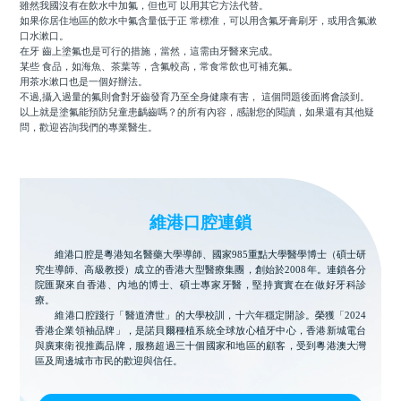
雖然我國沒有在飲水中加氟，但也可 以用其它方法代替。
如果你居住地區的飲水中氟含量低于正 常標准，可以用含氟牙膏刷牙，或用含氟漱
口水漱口。
在牙 齒上塗氟也是可行的措施，當然，這需由牙醫來完成。
某些 食品，如海魚、茶葉等，含氟較高，常食常飲也可補充氟。
用茶水漱口也是一個好辦法。
不過,攝入過量的氟則會對牙齒發育乃至全身健康有害， 這個問題後面將會談到。
以上就是
塗氟能預防兒童患齲齒嗎？
的所有內容，感謝您的閱讀，如果還有其他疑
問，歡迎咨詢我們的專業醫生。
維港口腔連鎖
維港口腔是粵港知名醫藥大學導師、國家985重點大學醫學博士（碩士研
究生導師、高級教授）成立的香港大型醫療集團，創始於2008年。連鎖各分
院匯聚來自香港、內地的博士、碩士專家牙醫，堅持實實在在做好牙科診
療。
維港口腔踐行「醫道濟世」的大學校訓，十六年穩定開診。榮獲「2024
香港企業領袖品牌」，是諾貝爾種植系統全球放心植牙中心，香港新城電台
與廣東衛視推薦品牌，服務超過三十個國家和地區的顧客，受到粵港澳大灣
區及周邊城市市民的歡迎與信任。