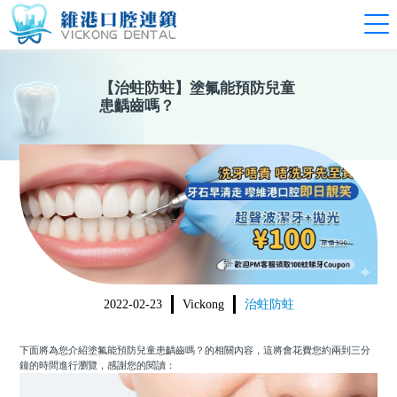
【
治蛀防蛀
】
塗氟能預防兒童
患齲齒嗎？
2022-02-23
Vickong
治蛀防蛀
下面將為您介紹
塗氟能預防兒童患齲齒嗎？
的相關內容，這將會花費您約兩到三分
鐘的時間進行瀏覽，感謝您的閱讀：