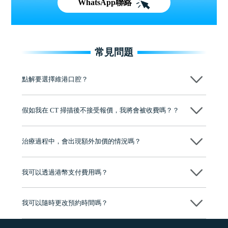
WhatsApp聯絡
常見問題
點解要選擇維港口腔？
維港口腔踐行「醫道濟世」的大學校訓，各分院匯聚來自香港、內地的
博士碩士高資歷牙醫，十七年穩定開診。榮獲「2024香港企業領袖品
假如我在 CT 掃描後不接受報價，我將會被收費嗎？？
牌」、「2025香港企業領袖品牌」，是諾貝爾種植系統全球放心植牙中
心，香港新城電台與廣東衛視推薦品牌
不會！只要未開始實際服務之前，你不會被收取任何費用。
至今已服務超過三十個國家和地區的顧客，受到粵港澳大灣區及周邊城
市市民極高的口碑評價及信任推薦 珠海、深圳設有八大分院，香港亦設
治療過程中，會出現額外加價的情況嗎？
有咨詢及服務保障中心，有任何問題都可以隨時預約免費咨詢，讓人十
分放心
不會，治療前我們會詳細說明治療方案及對應的價錢，顧客同意並簽字
後，我們才會正式進行診療服務
我可以透過港幣支付費用嗎？
可以。維港口腔會按照當日匯率轉算收取費用，而匯率會及時告知客人
我可以隨時更改預約時間嗎？
可以，請盡早通過wechat或whatsapp聯絡我們，告知我們你原本預約的
時間及資料，並且重新預約的日期及時段