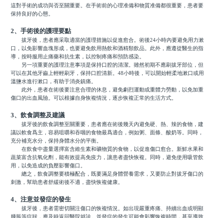
這對手術的成功與否至關重要。在手術前的心理准備和物質准備都很重要，患者要
保持良好的心態。
2、手術後的護理要點
拔牙後，患者應采取適當的護理措施以促進愈合。術後24小時內要避免用力漱
口，以免影響血塊形成，也要避免飲用熱飲和酒精類飲品。此外，應遵從醫生的指
導，按時服用止痛藥和抗生素，以控制疼痛和預防感染。
另一項重要的護理注意事項是保持口腔的清潔。雖然初期不應刷拔牙部位，但
可以在其他牙齒上輕輕刷牙，保持口腔清新。48小時後，可以開始輕柔地漱口或用
溫鹽水進行漱口，有助于消炎鎮痛。
此外，患者在術後要注意合理的休息，避免劇烈運動或重體力勞動，以免加重
傷口的出血風險。可以根據自身恢複情況，逐步恢複正常的生活方式。
3、飲食調整及建議
拔牙後的飲食調整至關重要，患者應在術後幾天內避免硬、熱、辣的食物，建
議以軟食爲主，容易咀嚼和吞咽的食物最爲適合，例如粥、面條、酸奶等。同時，
充分補充水分，保持身體水分的平衡。
在飲食中盡量選擇富含維生素和礦物質的食物，以促進傷口愈合。新鮮水果和
蔬菜富含抗氧化劑，能有效提高免疫力，讓患者盡快恢複。同時，避免使用吸管飲
用，以免造成的負壓影響傷口。
總之，飲食調整要積極配合，既要滿足身體營養需求，又要防止對拔牙傷口的
刺激，幫助患者舒緩術後不適，盡快恢複健康。
4、注意並發症的發生
拔牙後，患者需密切關注傷口的恢複情況。如出現嚴重疼痛、持續出血或明顯
腫脹等症狀，應及時返回醫院就診。並發症的發生可能會影響恢複時間，甚至導致