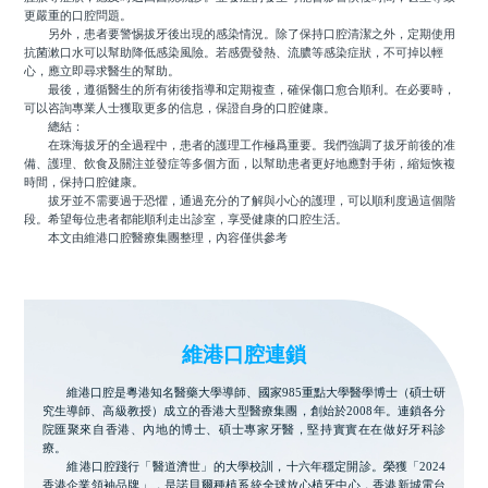
更嚴重的口腔問題。
另外，患者要警惕拔牙後出現的感染情況。除了保持口腔清潔之外，定期使用
抗菌漱口水可以幫助降低感染風險。若感覺發熱、流膿等感染症狀，不可掉以輕
心，應立即尋求醫生的幫助。
最後，遵循醫生的所有術後指導和定期複查，確保傷口愈合順利。在必要時，
可以咨詢專業人士獲取更多的信息，保證自身的口腔健康。
總結：
在珠海拔牙的全過程中，患者的護理工作極爲重要。我們強調了拔牙前後的准
備、護理、飲食及關注並發症等多個方面，以幫助患者更好地應對手術，縮短恢複
時間，保持口腔健康。
拔牙並不需要過于恐懼，通過充分的了解與小心的護理，可以順利度過這個階
段。希望每位患者都能順利走出診室，享受健康的口腔生活。
本文由維港口腔醫療集團整理，內容僅供參考
維港口腔連鎖
維港口腔是粵港知名醫藥大學導師、國家985重點大學醫學博士（碩士研
究生導師、高級教授）成立的香港大型醫療集團，創始於2008年。連鎖各分
院匯聚來自香港、內地的博士、碩士專家牙醫，堅持實實在在做好牙科診
療。
維港口腔踐行「醫道濟世」的大學校訓，十六年穩定開診。榮獲「2024
香港企業領袖品牌」，是諾貝爾種植系統全球放心植牙中心，香港新城電台