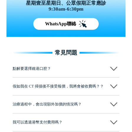
星期壹至星期日、公眾假期正常應診
9:30am-6:30pm
WhatsApp聯絡
常見問題
點解要選擇維港口腔？
維港口腔踐行「醫道濟世」的大學校訓，各分院匯聚來自香港、內地的
博士碩士高資歷牙醫，十七年穩定開診。榮獲「2024香港企業領袖品
假如我在 CT 掃描後不接受報價，我將會被收費嗎？？
牌」、「2025香港企業領袖品牌」，是諾貝爾種植系統全球放心植牙中
心，香港新城電台與廣東衛視推薦品牌
不會！只要未開始實際服務之前，你不會被收取任何費用。
至今已服務超過三十個國家和地區的顧客，受到粵港澳大灣區及周邊城
市市民極高的口碑評價及信任推薦 珠海、深圳設有八大分院，香港亦設
治療過程中，會出現額外加價的情況嗎？
有咨詢及服務保障中心，有任何問題都可以隨時預約免費咨詢，讓人十
分放心
不會，治療前我們會詳細說明治療方案及對應的價錢，顧客同意並簽字
後，我們才會正式進行診療服務
我可以透過港幣支付費用嗎？
可以。維港口腔會按照當日匯率轉算收取費用，而匯率會及時告知客人