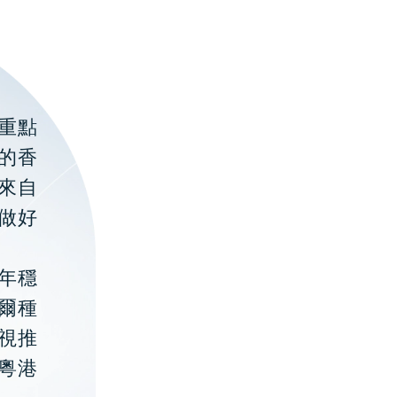
重點
的香
聚來自
做好
年穩
貝爾種
視推
粵港