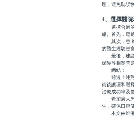
理，避免耽誤
4、選擇醫
選擇合適的醫
慮。首先，應
其次，患者可
的醫生經驗豐
最後，建議患
保障等相關問
總結：
通過上述對珠
術後護理和選
治療成功率及
希望廣大患者
生，確保口腔
本文由維港口