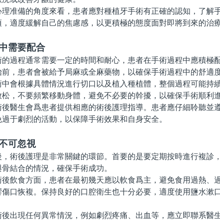
准備的角度來看，患者應對種植牙手術有正確的認知，了解手
項，適度緩解自己的焦慮感，以更積極的態度面對即將到來的治
程中需要配合
過程通常需要一定的時間和耐心，患者在手術過程中應積極配
始前，患者會被給予局麻或全麻藥物，以確保手術過程中的舒適
會根據具體情況進行切口以及植入種植體，整個過程可能持續
放松，不要頻繁移動身體，避免不必要的幹擾，以確保手術順利
醫生會爲患者提供相應的術後護理指導。患者應仔細聆聽並遵
免過于劇烈的活動，以保障手術效果和自身安全。
理不可忽視
術後護理是非常關鍵的環節。首要的是要定期按時進行複診，
與骨結合的情況，確保手術成功。
飲食方面，患者在最初幾天應以軟食爲主，避免食用過熱、過
響傷口恢複。保持良好的口腔衛生也十分必要，適度使用鹽水漱
。
出現任何異常情況，例如劇烈疼痛、出血等，應立即聯系醫生