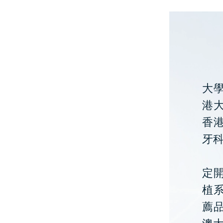
大
港大
香
牙
定開
植
薦