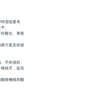
時需慎重考
水平。
科醫生。專業
療方案及術後
、手術過程、
行種植牙，提高
醫療機構和醫