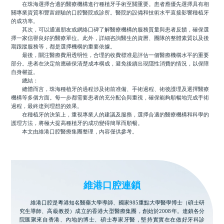
在珠海選擇合適的醫療機構進行種植牙手術至關重要。患者應優先選擇具有相
關專業資質和豐富經驗的口腔醫院或診所。醫院的設備和技術水平直接影響種植牙
的成功率。
其次，可以通過朋友或網絡口碑了解醫療機構的服務質量與患者反饋，確保選
擇一家信譽良好的醫療單位。此外，詳細咨詢醫生的資曆、團隊的整體素質以及後
期跟蹤服務等，都是選擇機構的重要依據。
最後，關注醫療費用透明性，合理的收費標准是評估一個醫療機構水平的重要
部分。患者在決定前應確保清楚成本構成，避免後續出現隱性消費的情況，以保障
自身權益。
總結：
總體而言，珠海種植牙的過程涉及術前准備、手術過程、術後護理及選擇醫療
機構等多個方面。每一步都需要患者的充分配合與重視，確保能夠順暢地完成手術
過程，最終達到理想的效果。
在種植牙的決策上，重視專業人的建議及服務，選擇合適的醫療機構和科學的
護理方法，將極大提高種植牙的成功變得簡單而順暢。
本文由維港口腔醫療集團整理，內容僅供參考。
維港口腔連鎖
維港口腔是粵港知名醫藥大學導師、國家985重點大學醫學博士（碩士研
究生導師、高級教授）成立的香港大型醫療集團，創始於2008年。連鎖各分
院匯聚來自香港、內地的博士、碩士專家牙醫，堅持實實在在做好牙科診