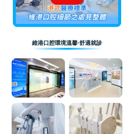
維港口腔環境溫馨·舒適就診