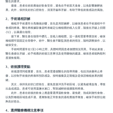
醫生的要求。
最後，患者在術前應做好飲食安排，避免在手術當天進食，以免影響麻醉效
果。此外，保持良好的口腔衛生，清潔牙齒和牙龈，有助于降低術後感染的風險。
2、手術過程詳解
種植牙手術通常分爲幾個步驟，首先是局部麻醉，以確保患者在手術過程中不
會感到疼痛。醫生將根據影像資料准確定位種植體的植入位置，隨後在牙龈上切開
小口，以暴露出颌骨。
接下來，醫生會在颌骨中鑽孔，並植入種植體。這一過程需要專業技術，確保
種植體牢固固定在骨骼中。術中，醫生會不斷監測患者的情況，隨時調整操作，以
確保安全。
手術時間通常在1至2小時之間，具體時間因患者個體情況而異。手術結束後，
醫生會縫合牙龈，給予相應的術後注意事項及使用藥物的建議，確保患者能夠順利
度過恢複期。
3、術後護理要點
術後護理同樣重要，首先，患者需遵循醫生的指導用藥，包括消炎藥和止疼
藥，以控制手術後的疼痛和預防感染。按時服藥及定期複診是保證種植效果的關
鍵。
其次，保持良好的口腔衛生，避免直接沖洗手術區域，以避免破壞血塊，導致
出血或感染。患者可使用溫鹽水漱口，幫助減輕術後腫脹和疼痛。
此外，患者在術後的飲食上應盡量選擇溫軟食物，避免硬、熱或刺激性食物，
以免對種植區域造成不適。逐漸恢複正常飲食的過程應循序漸進，確保手術部位能
夠良好愈合。
4、選擇醫療機構注意事項