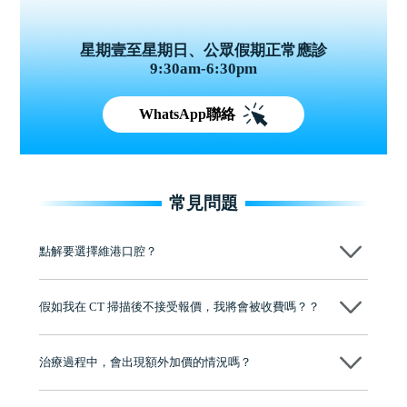
星期壹至星期日、公眾假期正常應診
9:30am-6:30pm
WhatsApp聯絡
常見問題
點解要選擇維港口腔？
維港口腔踐行「醫道濟世」的大學校訓，各分院匯聚來自香港、內地的
博士碩士高資歷牙醫，十七年穩定開診。榮獲「2024香港企業領袖品
假如我在 CT 掃描後不接受報價，我將會被收費嗎？？
牌」、「2025香港企業領袖品牌」，是諾貝爾種植系統全球放心植牙中
心，香港新城電台與廣東衛視推薦品牌
不會！只要未開始實際服務之前，你不會被收取任何費用。
至今已服務超過三十個國家和地區的顧客，受到粵港澳大灣區及周邊城
市市民極高的口碑評價及信任推薦 珠海、深圳設有八大分院，香港亦設
治療過程中，會出現額外加價的情況嗎？
有咨詢及服務保障中心，有任何問題都可以隨時預約免費咨詢，讓人十
分放心
不會，治療前我們會詳細說明治療方案及對應的價錢，顧客同意並簽字
後，我們才會正式進行診療服務