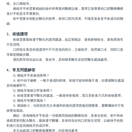
植、全口種植等。
種植牙手術需要精細的操作和專業的醫療設備，選擇正規專業的口腔醫療機構
進行手術是非常重要的。
術中需要全程配合醫生的指導，保持口腔內清潔、不隨意進食是手術成功的關
鍵。
3、術後護理
術後需要嚴格遵守醫生的護理建議，如定期複診、避免硬物咬合、避免煙酒等
不良習慣。
口腔衛生更是術後護理中不可忽視的部分，正確刷牙、使用漱口水、預防口臭
等都是關鍵步驟。
遇到異常情況如出血、發炎等，及時聯系醫生並按照醫生建議處理。
4、常見問題解答
Q: 種植牙手術會很疼嗎？
A: 術中由于麻醉，一般不會感到疼痛。術後可能有輕微不適，但遵循醫生建議
及時服藥即可。
Q: 種植牙後能立即進食嗎？
A: 術後需要遵守醫生的建議，一般會有恢複期，需注意飲食方式和食物選擇。
Q: 種植牙有哪些風險？
A: 風險較小，但術前的充分准備和術後的護理措施至關重要，遵醫囑操作可有
效降低風險。
總結：珠海種植牙手術是一項複雜而精細的醫療技術，患者在術前、術中和術
後都需密切配合醫生，嚴格遵守醫囑，並保持良好的口腔衛生習慣，以確保手術順
利進行並提高種植牙的成功率。
本文由維港口腔醫療集團整理，內容僅供參考