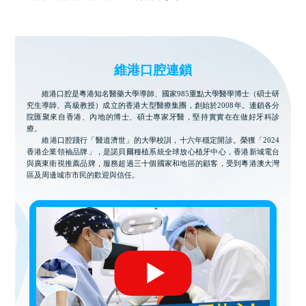
維港口腔連鎖
維港口腔是粵港知名醫藥大學導師、國家985重點大學醫學博士（碩士研
究生導師、高級教授）成立的香港大型醫療集團，創始於2008年。連鎖各分
院匯聚來自香港、內地的博士、碩士專家牙醫，堅持實實在在做好牙科診
療。
維港口腔踐行「醫道濟世」的大學校訓，十六年穩定開診。榮獲「2024
香港企業領袖品牌」，是諾貝爾種植系統全球放心植牙中心，香港新城電台
與廣東衛視推薦品牌，服務超過三十個國家和地區的顧客，受到粵港澳大灣
區及周邊城市市民的歡迎與信任。