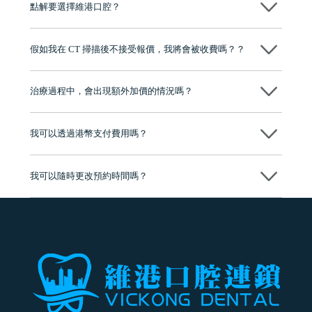
點解要選擇維港口腔？
維港口腔踐行「醫道濟世」的大學校訓，各分院匯聚來自香港、內地的
博士碩士高資歷牙醫，十七年穩定開診。榮獲「2024香港企業領袖品
假如我在 CT 掃描後不接受報價，我將會被收費嗎？？
牌」、「2025香港企業領袖品牌」，是諾貝爾種植系統全球放心植牙中
心，香港新城電台與廣東衛視推薦品牌
不會！只要未開始實際服務之前，你不會被收取任何費用。
至今已服務超過三十個國家和地區的顧客，受到粵港澳大灣區及周邊城
市市民極高的口碑評價及信任推薦 珠海、深圳設有八大分院，香港亦設
治療過程中，會出現額外加價的情況嗎？
有咨詢及服務保障中心，有任何問題都可以隨時預約免費咨詢，讓人十
分放心
不會，治療前我們會詳細說明治療方案及對應的價錢，顧客同意並簽字
後，我們才會正式進行診療服務
我可以透過港幣支付費用嗎？
可以。維港口腔會按照當日匯率轉算收取費用，而匯率會及時告知客人
我可以隨時更改預約時間嗎？
可以，請盡早通過wechat或whatsapp聯絡我們，告知我們你原本預約的
時間及資料，並且重新預約的日期及時段