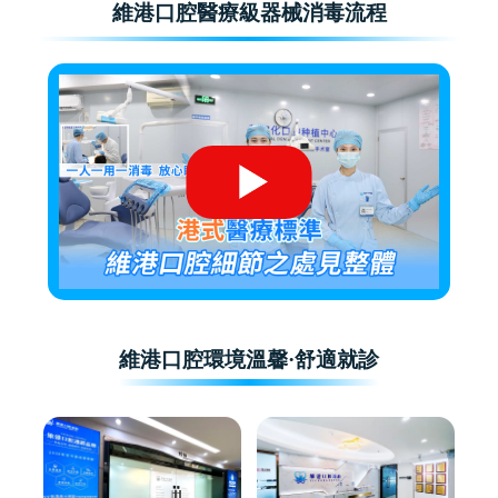
維港口腔醫療級器械消毒流程
維港口腔環境溫馨·舒適就診