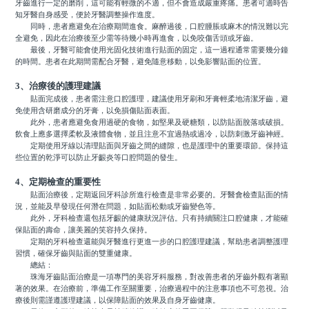
牙齒進行一定的磨削，這可能有輕微的不適，但不會造成嚴重疼痛。患者可適時告
知牙醫自身感受，便於牙醫調整操作進度。
同時，患者應避免在治療期間進食。麻醉過後，口腔腫脹或麻木的情況難以完
全避免，因此在治療後至少需等待幾小時再進食，以免咬傷舌頭或牙齒。
最後，牙醫可能會使用光固化技術進行貼面的固定，這一過程通常需要幾分鐘
的時間。患者在此期間需配合牙醫，避免隨意移動，以免影響貼面的位置。
3、治療後的護理建議
貼面完成後，患者需注意口腔護理，建議使用牙刷和牙膏輕柔地清潔牙齒，避
免使用含研磨成分的牙膏，以免損傷貼面表面。
此外，患者應避免食用過硬的食物，如堅果及硬糖類，以防貼面脫落或破損。
飲食上應多選擇柔軟及液體食物，並且注意不宜過熱或過冷，以防刺激牙齒神經。
定期使用牙線以清理貼面與牙齒之間的縫隙，也是護理中的重要環節。保持這
些位置的乾淨可以防止牙齦炎等口腔問題的發生。
4、定期檢查的重要性
貼面治療後，定期返回牙科診所進行檢查是非常必要的。牙醫會檢查貼面的情
況，並能及早發現任何潛在問題，如貼面松動或牙齒變色等。
此外，牙科檢查還包括牙齦的健康狀況評估。只有持續關注口腔健康，才能確
保貼面的壽命，讓美麗的笑容持久保持。
定期的牙科檢查還能與牙醫進行更進一步的口腔護理建議，幫助患者調整護理
習慣，確保牙齒與貼面的雙重健康。
總結：
珠海牙齒貼面治療是一項專門的美容牙科服務，對改善患者的牙齒外觀有著顯
著的效果。在治療前，準備工作至關重要，治療過程中的注意事項也不可忽視。治
療後則需謹遵護理建議，以保障貼面的效果及自身牙齒健康。