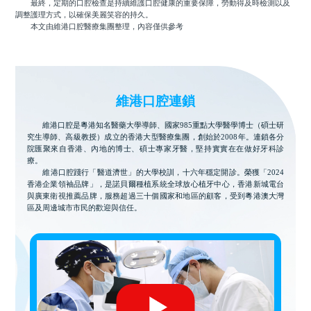
最終，定期的口腔檢查是持續維護口腔健康的重要保障，勞動得及時檢測以及
調整護理方式，以確保美麗笑容的持久。
本文由維港口腔醫療集團整理，內容僅供參考
維港口腔連鎖
維港口腔是粵港知名醫藥大學導師、國家985重點大學醫學博士（碩士研
究生導師、高級教授）成立的香港大型醫療集團，創始於2008年。連鎖各分
院匯聚來自香港、內地的博士、碩士專家牙醫，堅持實實在在做好牙科診
療。
維港口腔踐行「醫道濟世」的大學校訓，十六年穩定開診。榮獲「2024
香港企業領袖品牌」，是諾貝爾種植系統全球放心植牙中心，香港新城電台
與廣東衛視推薦品牌，服務超過三十個國家和地區的顧客，受到粵港澳大灣
區及周邊城市市民的歡迎與信任。