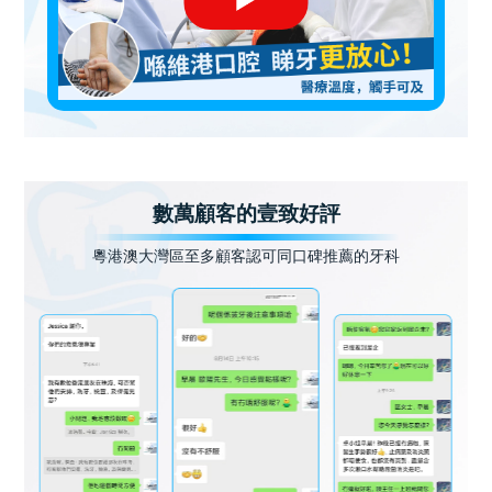
數萬顧客的壹致好評
粵港澳大灣區至多顧客認可同口碑推薦的牙科