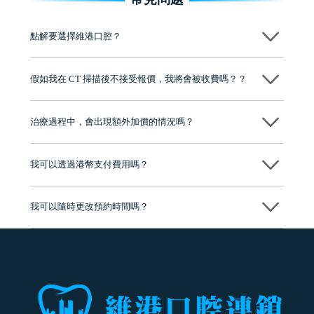
點解要選擇維港口腔？
維港口腔踐行「醫道濟世」的大學校訓，各分院匯聚來自香港、內地的
博士碩士高資歷牙醫，十七年穩定開診。榮獲「2024香港企業領袖品
假如我在 CT 掃描後不接受報價，我將會被收費嗎？？
牌」、「2025香港企業領袖品牌」，是諾貝爾種植系統全球放心植牙中
心，香港新城電台與廣東衛視推薦品牌
不會！只要未開始實際服務之前，你不會被收取任何費用。
至今已服務超過三十個國家和地區的顧客，受到粵港澳大灣區及周邊城
市市民極高的口碑評價及信任推薦 珠海、深圳設有八大分院，香港亦設
治療過程中，會出現額外加價的情況嗎？
有咨詢及服務保障中心，有任何問題都可以隨時預約免費咨詢，讓人十
分放心
不會，治療前我們會詳細說明治療方案及對應的價錢，顧客同意並簽字
後，我們才會正式進行診療服務
我可以透過港幣支付費用嗎？
可以。維港口腔會按照當日匯率轉算收取費用，而匯率會及時告知客人
我可以隨時更改預約時間嗎？
可以，請盡早通過wechat或whatsapp聯絡我們，告知我們你原本預約的
時間及資料，並且重新預約的日期及時段