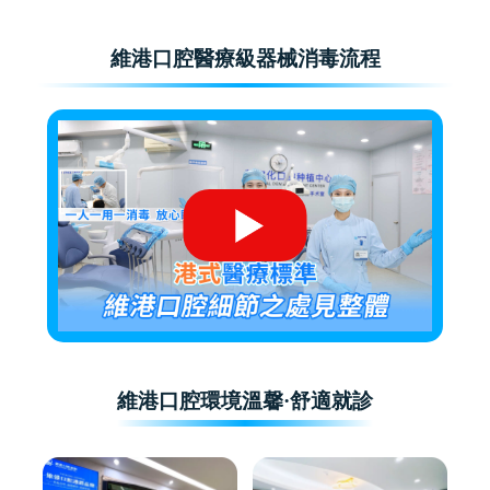
維港口腔醫療級器械消毒流程
維港口腔環境溫馨·舒適就診