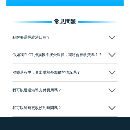
常見問題
點解要選擇維港口腔？
維港口腔踐行「醫道濟世」的大學校訓，各分院匯聚來自香港、內地的
博士碩士高資歷牙醫，十七年穩定開診。榮獲「2024香港企業領袖品
假如我在 CT 掃描後不接受報價，我將會被收費嗎？？
牌」、「2025香港企業領袖品牌」，是諾貝爾種植系統全球放心植牙中
心，香港新城電台與廣東衛視推薦品牌
不會！只要未開始實際服務之前，你不會被收取任何費用。
至今已服務超過三十個國家和地區的顧客，受到粵港澳大灣區及周邊城
市市民極高的口碑評價及信任推薦 珠海、深圳設有八大分院，香港亦設
治療過程中，會出現額外加價的情況嗎？
有咨詢及服務保障中心，有任何問題都可以隨時預約免費咨詢，讓人十
分放心
不會，治療前我們會詳細說明治療方案及對應的價錢，顧客同意並簽字
後，我們才會正式進行診療服務
我可以透過港幣支付費用嗎？
可以。維港口腔會按照當日匯率轉算收取費用，而匯率會及時告知客人
我可以隨時更改預約時間嗎？
可以，請盡早通過wechat或whatsapp聯絡我們，告知我們你原本預約的
時間及資料，並且重新預約的日期及時段