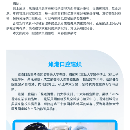
總結：
綜上所述，珠海拔牙患者在術後的護理方面需充分重視，從術後護理、飲食注
意、疼痛管理到定期複查，每一個環節都對促進恢複起著關鍵作用。遵循醫生的指
導，保持良好的口腔衛生，可以有效降低並發症的發生概率。
合理安排飲食和積極管理疼痛是患者恢複健康的重要保障。正確的護理與及時
的複診將有助于患者盡快恢複到健康的狀態，實現美麗的笑容。
本文由維港口腔醫療集團整理，內容僅供參考
維港口腔連鎖
維港口腔是粵港知名醫藥大學導師、國家985重點大學醫學博士（碩士研
究生導師、高級教授）成立的香港大型醫療集團，創始於2008年。連鎖各分
院匯聚來自香港、內地的博士、碩士專家牙醫，堅持實實在在做好牙科診
療。
維港口腔踐行「醫道濟世」的大學校訓，十六年穩定開診。榮獲「2024
香港企業領袖品牌」，是諾貝爾種植系統全球放心植牙中心，香港新城電台
與廣東衛視推薦品牌，服務超過三十個國家和地區的顧客，受到粵港澳大灣
區及周邊城市市民的歡迎與信任。