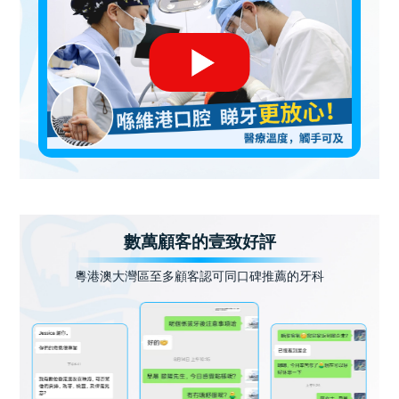
數萬顧客的壹致好評
粵港澳大灣區至多顧客認可同口碑推薦的牙科