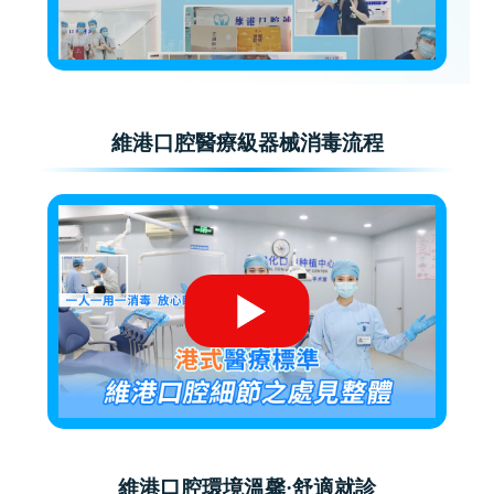
維港口腔醫療級器械消毒流程
維港口腔環境溫馨·舒適就診