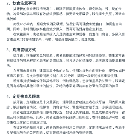
2、飲食注意事項
拔牙後的飲食應以清淡爲主，建議選擇流質或軟食，避免吃熱、辣、硬的食
物。冷飲和冰淇淋可以有效舒緩腫脹感，但要避免用吸管，以免産生負壓，導致血
塊脫離。
術後48小時內，應避免飲酒及吸煙。這些行爲可能會刺激傷口，加長愈合時
間。同時，咖啡因類飲料也應減少攝入，因爲可能對身體産生刺激。
在恢複期內，患者應確保攝入充足的維生素和營養，促進傷口愈合。多攝入富
含維生素C的食物如水果，有助于增強身體免疫力，促進恢複。
3、疼痛管理方式
拔牙後，疼痛是常見的現象，患者應提前准備好常用的鎮痛藥物。醫生通常會
根據拔牙的難易程度和患者的身體狀況，開具適合的鎮痛藥，患者應遵循劑量和用
法。
在疼痛未嚴重時，建議采取冷敷的方法，使用冰袋敷在面頰外側，能有效減輕
疼痛和腫脹。每次冷敷時間應控制在15-20分鍾，間隔一段時間後再重複使用。
若疼痛持續加劇或伴隨其他症狀，例如發熱等，患者須盡早告知醫生，以確定
是否有感染或其他並發症的情況。及時的專業處理能夠有效避免不必要的後果。
4、定期複查及跟進
拔牙後，定期複查是十分重要的，通常醫生會建議患者在拔牙後一周內回來複
診，以評估愈合情況。根據傷口的愈合情況，醫生可能會給予進一步的護理建議。
患者還應注意觀察傷口恢複的狀況，如發現異常紅腫、出血或劇烈疼痛等，都
應及時與醫生聯系。此外，患者還應保持良好的口腔衛生，在得到醫生許可後，逐
步恢複正常的口腔清潔習慣。
在拔牙後的幾個月裏，患者仍需保持關注口腔健康，定期清潔及檢查，有助于
及早發現潛在的口腔問題，從而確保牙齒和牙龈的整體健康。