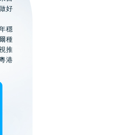
做好
年穩
貝爾種
視推
粵港