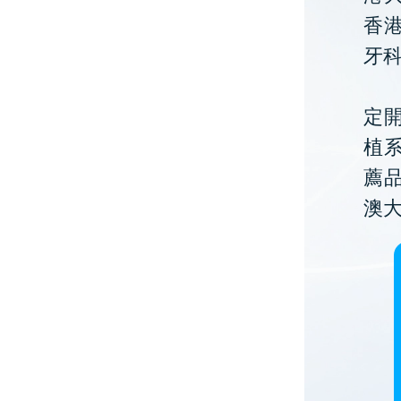
香
牙
定開
植
薦
澳