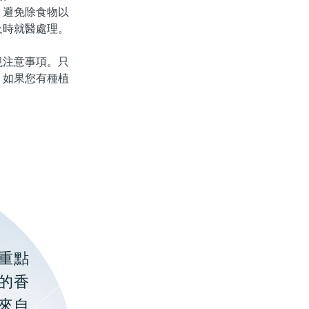
避免除食物以
及時就醫處理。
注意事項。只
。如果您有種植
重點
的香
聚來自