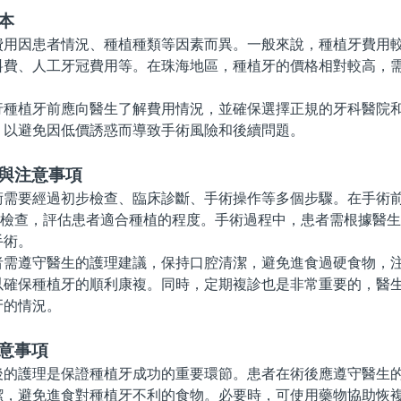
本
因患者情況、種植種類等因素而異。一般來說，種植牙費用較
料費、人工牙冠費用等。在珠海地區，種植牙的價格相對較高，
植牙前應向醫生了解費用情況，並確保選擇正規的牙科醫院和
，以避免因低價誘惑而導致手術風險和後續問題。
程與注意事項
要經過初步檢查、臨床診斷、手術操作等多個步驟。在手術前
光檢查，評估患者適合種植的程度。手術過程中，患者需根據醫
手術。
遵守醫生的護理建議，保持口腔清潔，避免進食過硬食物，注
以確保種植牙的順利康複。同時，定期複診也是非常重要的，醫
牙的情況。
意事項
護理是保證種植牙成功的重要環節。患者在術後應遵守醫生的
潔，避免進食對種植牙不利的食物。必要時，可使用藥物協助恢