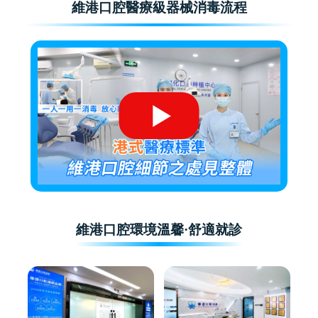
維港口腔醫療級器械消毒流程
維港口腔環境溫馨·舒適就診