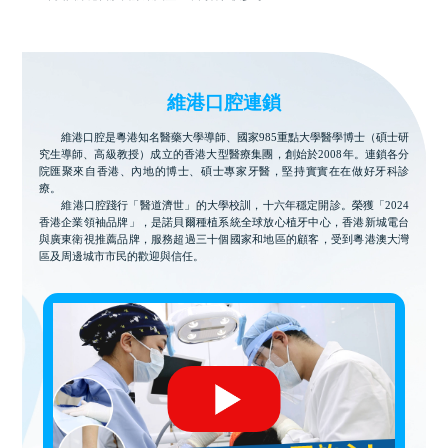
維港口腔連鎖
維港口腔是粵港知名醫藥大學導師、國家985重點大學醫學博士（碩士研
究生導師、高級教授）成立的香港大型醫療集團，創始於2008年。連鎖各分
院匯聚來自香港、內地的博士、碩士專家牙醫，堅持實實在在做好牙科診
療。
維港口腔踐行「醫道濟世」的大學校訓，十六年穩定開診。榮獲「2024
香港企業領袖品牌」，是諾貝爾種植系統全球放心植牙中心，香港新城電台
與廣東衛視推薦品牌，服務超過三十個國家和地區的顧客，受到粵港澳大灣
區及周邊城市市民的歡迎與信任。