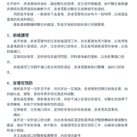
在手術中，患者應保持放松，聽從醫生的指導，並注意呼吸暢通。術中醫生會根據
具體情況選擇適當的麻醉方式，患者需配合醫生完成整個手術過程。
局部拔牙術後，一般會留下血凝塊，患者需要咬住紗布片一段時間，以保護血
凝塊的形成和穩定。
嚴格遵循醫囑和醫生的建議，對拔牙過程的順利進行至關重要。
3、術後護理
拔牙術後，患者需要特別注意術後護理工作。首先要避免用力吸吮，以免導致
血凝塊脫落引發感染。此外，注意保持口腔衛生，切忌食用過硬過燙的食物，以免
刺激傷口。
定期回診複查，及時發現並處理問題，同時避免劇烈運動，以免影響傷口愈
合。
術後護理工作關乎傷口愈合和預防感染，患者需嚴格執行醫囑，做好口腔衛
生。
4、並發症預防
雖然拔牙是一項常見手術，但仍存在一定風險。患者應密切關注術後反應，如
持續出血、腫脹、發熱等異常情況應及時就醫。
避免過度運動、暴飲暴食等行爲，有助于減少並發症的發生。在醫生的指導下
使用藥物，有助于控制疼痛和預防感染。
定期複查、注意傷口情況，是預防並發症的有效措施，患者需高度重視。
總結：
拔牙是一項常規口腔治療，但在珠海地區需謹慎選擇拔牙醫療機構和遵循醫生
建議，做好手術前准備、術中配合、術後護理及並發症預防工作，以確保治療效果
和減少風險。
本文由維港口腔醫療集團整理，內容僅供參考