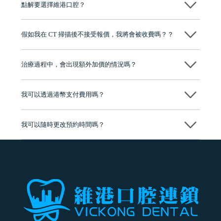
點解要選擇維港口腔？
維港口腔踐行「醫道濟世」的大學校訓，各分院匯聚來自香港、內地的
博士碩士高資歷牙醫，十七年穩定開診。榮獲「2024香港企業領袖品
假如我在 CT 掃描後不接受報價，我將會被收費嗎？？
牌」、「2025香港企業領袖品牌」，是諾貝爾種植系統全球放心植牙中
心，香港新城電台與廣東衛視推薦品牌
不會！只要未開始實際服務之前，你不會被收取任何費用。
至今已服務超過三十個國家和地區的顧客，受到粵港澳大灣區及周邊城
市市民極高的口碑評價及信任推薦 珠海、深圳設有八大分院，香港亦設
治療過程中，會出現額外加價的情況嗎？
有咨詢及服務保障中心，有任何問題都可以隨時預約免費咨詢，讓人十
分放心
不會，治療前我們會詳細說明治療方案及對應的價錢，顧客同意並簽字
後，我們才會正式進行診療服務
我可以透過港幣支付費用嗎？
可以。維港口腔會按照當日匯率轉算收取費用，而匯率會及時告知客人
我可以隨時更改預約時間嗎？
可以，請盡早通過wechat或whatsapp聯絡我們，告知我們你原本預約的
時間及資料，並且重新預約的日期及時段