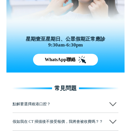
星期壹至星期日、公眾假期正常應診
9:30am-6:30pm
WhatsApp聯絡
常見問題
點解要選擇維港口腔？
維港口腔踐行「醫道濟世」的大學校訓，各分院匯聚來自香港、內地的
博士碩士高資歷牙醫，十七年穩定開診。榮獲「2024香港企業領袖品
假如我在 CT 掃描後不接受報價，我將會被收費嗎？？
牌」、「2025香港企業領袖品牌」，是諾貝爾種植系統全球放心植牙中
心，香港新城電台與廣東衛視推薦品牌
不會！只要未開始實際服務之前，你不會被收取任何費用。