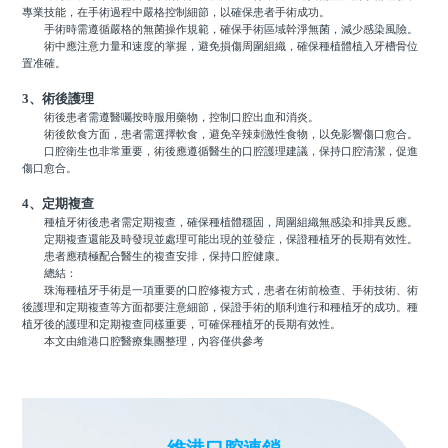
專業技能，在手術過程中嚴格控制細節，以確保患者手術成功。
手術時需遵循嚴格的無菌操作規範，確保手術區域幹淨無菌，減少感染風險。
術中應注意力量和速度的掌握，避免損傷周圍組織，確保種植體植入牙槽骨位
置准確。
3、術後護理
術後患者需遵醫囑按時服用藥物，控制口腔出血和消炎。
術後飲食方面，患者需選擇軟食，避免辛辣刺激性食物，以免影響傷口愈合。
口腔衛生也非常重要，術後應遵循醫生的口腔護理建議，保持口腔清潔，促進
傷口愈合。
4、定期複查
種植牙術後患者需定期複查，確保種植體穩固，周圍組織無感染和排異反應。
定期複查還能及時發現並處理可能出現的並發症，保證種植牙的長期有效性。
患者應積極配合醫生的複查安排，保持口腔健康。
總結：
珠海種植牙手術是一項重要的口腔修複方式，患者在術前檢查、手術技術、術
後護理和定期複查等方面都要注意細節，保證手術的順利進行和種植牙的成功。種
植牙後的護理和定期複查同樣重要，可確保種植牙的長期有效性。
本文由維港口腔醫療集團整理，內容僅供參考