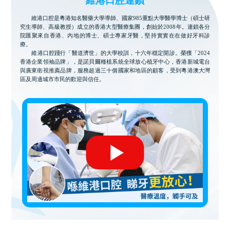
維港口腔連鎖
維港口腔是粵港知名醫藥大學導師、國家985重點大學醫學博士（碩士研
究生導師、高級教授）成立的香港大型醫療集團，創始於2008年。連鎖各分
院匯聚來自香港、內地的博士、碩士專家牙醫，堅持實實在在做好牙科診
療。
維港口腔踐行「醫道濟世」的大學校訓，十六年穩定開診。榮獲「2024
香港企業領袖品牌」，是諾貝爾種植系統全球放心植牙中心，香港新城電台
與廣東衛視推薦品牌，服務超過三十個國家和地區的顧客，受到粵港澳大灣
區及周邊城市市民的歡迎與信任。