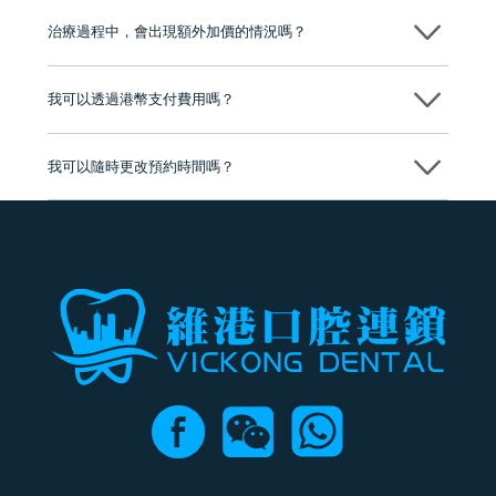
至今已服務超過三十個國家和地區的顧客，受到粵港澳大灣區及周邊城
市市民極高的口碑評價及信任推薦 珠海、深圳設有八大分院，香港亦設
治療過程中，會出現額外加價的情況嗎？
有咨詢及服務保障中心，有任何問題都可以隨時預約免費咨詢，讓人十
分放心
不會，治療前我們會詳細說明治療方案及對應的價錢，顧客同意並簽字
後，我們才會正式進行診療服務
我可以透過港幣支付費用嗎？
可以。維港口腔會按照當日匯率轉算收取費用，而匯率會及時告知客人
我可以隨時更改預約時間嗎？
可以，請盡早通過wechat或whatsapp聯絡我們，告知我們你原本預約的
時間及資料，並且重新預約的日期及時段