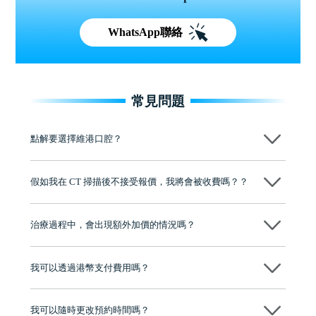
WhatsApp聯絡
常見問題
點解要選擇維港口腔？
維港口腔踐行「醫道濟世」的大學校訓，各分院匯聚來自香港、內地的
博士碩士高資歷牙醫，十七年穩定開診。榮獲「2024香港企業領袖品
假如我在 CT 掃描後不接受報價，我將會被收費嗎？？
牌」、「2025香港企業領袖品牌」，是諾貝爾種植系統全球放心植牙中
心，香港新城電台與廣東衛視推薦品牌
不會！只要未開始實際服務之前，你不會被收取任何費用。
至今已服務超過三十個國家和地區的顧客，受到粵港澳大灣區及周邊城
市市民極高的口碑評價及信任推薦 珠海、深圳設有八大分院，香港亦設
治療過程中，會出現額外加價的情況嗎？
有咨詢及服務保障中心，有任何問題都可以隨時預約免費咨詢，讓人十
分放心
不會，治療前我們會詳細說明治療方案及對應的價錢，顧客同意並簽字
後，我們才會正式進行診療服務
我可以透過港幣支付費用嗎？
可以。維港口腔會按照當日匯率轉算收取費用，而匯率會及時告知客人
我可以隨時更改預約時間嗎？