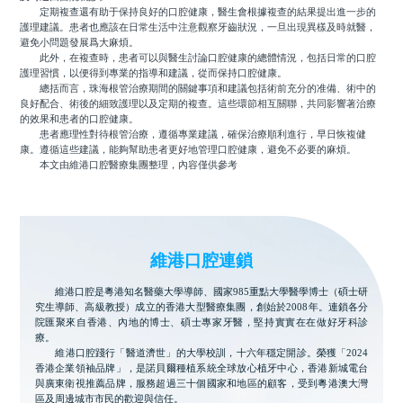
定期複查還有助于保持良好的口腔健康，醫生會根據複查的結果提出進一步的
護理建議。患者也應該在日常生活中注意觀察牙齒狀況，一旦出現異樣及時就醫，
避免小問題發展爲大麻煩。
此外，在複查時，患者可以與醫生討論口腔健康的總體情況，包括日常的口腔
護理習慣，以便得到專業的指導和建議，從而保持口腔健康。
總括而言，珠海根管治療期間的關鍵事項和建議包括術前充分的准備、術中的
良好配合、術後的細致護理以及定期的複查。這些環節相互關聯，共同影響著治療
的效果和患者的口腔健康。
患者應理性對待根管治療，遵循專業建議，確保治療順利進行，早日恢複健
康。遵循這些建議，能夠幫助患者更好地管理口腔健康，避免不必要的麻煩。
本文由維港口腔醫療集團整理，內容僅供參考
維港口腔連鎖
維港口腔是粵港知名醫藥大學導師、國家985重點大學醫學博士（碩士研
究生導師、高級教授）成立的香港大型醫療集團，創始於2008年。連鎖各分
院匯聚來自香港、內地的博士、碩士專家牙醫，堅持實實在在做好牙科診
療。
維港口腔踐行「醫道濟世」的大學校訓，十六年穩定開診。榮獲「2024
香港企業領袖品牌」，是諾貝爾種植系統全球放心植牙中心，香港新城電台
與廣東衛視推薦品牌，服務超過三十個國家和地區的顧客，受到粵港澳大灣
區及周邊城市市民的歡迎與信任。