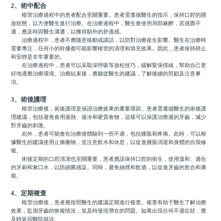
2、術中配合
根管治療過程中的患者配合至關重要。患者需遵循醫生的指示，保持口腔的開
放狀態，以方便醫生進行治療。在治療過程中，醫生會使用局部麻醉，若感覺不
適，應及時與醫生溝通，以獲得額外的舒適感。
治療過程中，患者不應隨意移動或講話，以防對治療産生影響。醫生在治療時
需要專注，任何小的幹擾都可能影響根管的清理和填充效果。因此，患者保持靜止
和安靜是非常重要的。
在治療過程中，患者可以采取深呼吸等放松技巧，緩解緊張情緒，幫助自己更
好地適應治療環境。治療結束後，應聽從醫生的建議，了解後續的照顧及注意事
項。
3、術後護理
根管治療後，術後護理是保證治療效果的重要環節。患者需遵循醫生的術後護
理建議，包括避免食用過熱、過冷和硬質食物，這樣可以保護治療過的牙齒，減少
對牙齒的刺激。
此外，患者可能會在治療後體驗到一些不適，包括腫脹和疼痛。此時，可以根
據醫生的建議使用止痛藥物，並注意飲水和休息，以促進腫脹消退和身體的自我修
複。
術後定期的口腔清潔也至關重要，患者應該保持口腔的衛生，使用溫和、適合
的牙刷和漱口水，以防細菌感染。同時，避免抽煙和飲酒，以促進牙齒的愈合和康
複。
4、定期複查
根管治療後，患者應按照醫生的建議定期進行複查。複查有助于醫生了解治療
效果，監測牙齒的恢複情況，並及時發現潛在的問題。如果出現任何不適症狀，應
及時返回醫院就診。