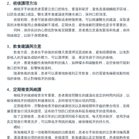
2、術後護理方法
種植牙手術後患者需要注意口腔衛生。要溫和刷牙，避免直接碰觸植牙區域，
以防造成傷口感染。醫生通常會建議使用鹽水漱口，保持口腔清潔。
術後初期，患者可能會感到腫脹或者輕微疼痛。可以根據醫生的建議，采取適
當的冰敷和服用止痛藥緩解不適感。定期休息，避免做劇烈運動也是非常重要的。
同時，保持良好的心態也對恢複至關重要。患者應注意避免緊張和焦慮，保持
情緒穩定，以助于身體康複。
3、飲食建議與注意
飲食方面，患者在手術後的前幾天應選擇流質或軟食，避免咀嚼硬物，以免對
新植入的牙齒造成額外壓力。可以選擇粥、湯、果泥等易于消化的食物。
此外，應避免酸性食物和飲料的攝入，如檸檬水和碳酸飲料，這些食物可能刺
激口腔和牙龈，影響恢複過程。
隨著恢複的進展，患者可以逐漸地恢複到正常飲食，但仍需避免極硬或黏性較
強的食物，防止對種植牙的損傷。
4、定期複查與維護
種植牙的後續複查非常重要。患者應按照醫生的建議在規定的時間內回診，以
確保種植牙的穩固性和健康狀況，及時發現可能出現的問題。
定期複查時，牙醫會檢查牙龈的健康狀況以及種植體和牙齒的整合情況，並根
據需要進行清洗和護理。這有助于預防口腔疾病和延長種植牙的使用壽命。
除了定期複查，患者日常的口腔護理同樣不能忽視。每天堅持刷牙、使用牙線
及定期進行專業洗牙，可以降低牙周病的風險，確保種植牙的持久性。
總結：
珠海種植牙是一項複雜而精細的治療過程，患者在手術前後的注意事項極爲重
要。通過遵循合理的術前准備、術後護理、飲食建議以及定期複查，患者能夠有效