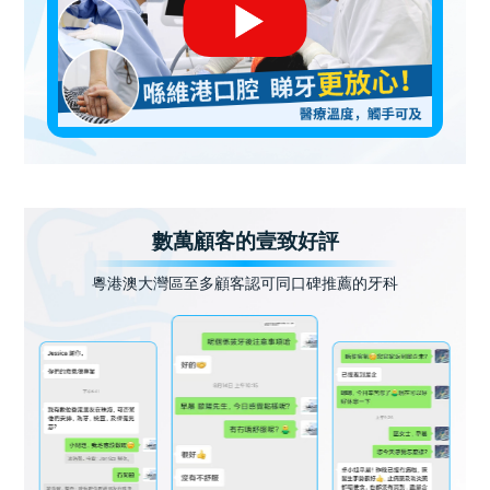
數萬顧客的壹致好評
粵港澳大灣區至多顧客認可同口碑推薦的牙科