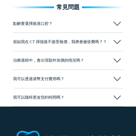
常見問題
點解要選擇維港口腔？
維港口腔踐行「醫道濟世」的大學校訓，各分院匯聚來自香港、內地的
博士碩士高資歷牙醫，十七年穩定開診。榮獲「2024香港企業領袖品
假如我在 CT 掃描後不接受報價，我將會被收費嗎？？
牌」、「2025香港企業領袖品牌」，是諾貝爾種植系統全球放心植牙中
心，香港新城電台與廣東衛視推薦品牌
不會！只要未開始實際服務之前，你不會被收取任何費用。
至今已服務超過三十個國家和地區的顧客，受到粵港澳大灣區及周邊城
市市民極高的口碑評價及信任推薦 珠海、深圳設有八大分院，香港亦設
治療過程中，會出現額外加價的情況嗎？
有咨詢及服務保障中心，有任何問題都可以隨時預約免費咨詢，讓人十
分放心
不會，治療前我們會詳細說明治療方案及對應的價錢，顧客同意並簽字
後，我們才會正式進行診療服務
我可以透過港幣支付費用嗎？
可以。維港口腔會按照當日匯率轉算收取費用，而匯率會及時告知客人
我可以隨時更改預約時間嗎？
可以，請盡早通過wechat或whatsapp聯絡我們，告知我們你原本預約的
時間及資料，並且重新預約的日期及時段