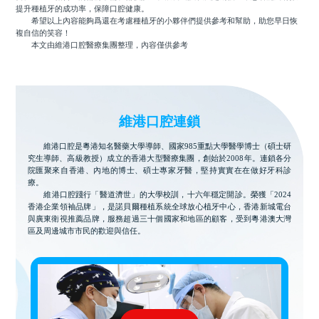
提升種植牙的成功率，保障口腔健康。
希望以上內容能夠爲還在考慮種植牙的小夥伴們提供參考和幫助，助您早日恢
複自信的笑容！
本文由維港口腔醫療集團整理，內容僅供參考
維港口腔連鎖
維港口腔是粵港知名醫藥大學導師、國家985重點大學醫學博士（碩士研
究生導師、高級教授）成立的香港大型醫療集團，創始於2008年。連鎖各分
院匯聚來自香港、內地的博士、碩士專家牙醫，堅持實實在在做好牙科診
療。
維港口腔踐行「醫道濟世」的大學校訓，十六年穩定開診。榮獲「2024
香港企業領袖品牌」，是諾貝爾種植系統全球放心植牙中心，香港新城電台
與廣東衛視推薦品牌，服務超過三十個國家和地區的顧客，受到粵港澳大灣
區及周邊城市市民的歡迎與信任。