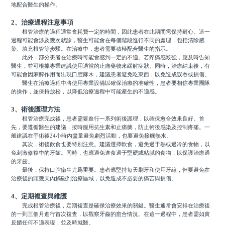
地配合醫生的操作。
2、治療過程注意事項
根管治療的過程通常會耗費一定的時間，因此患者在此期間需保持耐心。這一
過程可能會涉及幾次就診，醫生可能會在每個階段進行不同的處理，包括清除感
染、填充根管等步驟。在治療中，患者需要積極配合醫生的指示。
此外，部分患者在治療時可能會感到一定的不適。若疼痛感較強，應及時告知
醫生，並可根據專業建議使用適當的止痛藥物來緩解症狀。同時，治療結束後，有
可能會因麻醉作用而出現口腔麻木，建議患者避免吃東西，以免造成誤吞或損傷。
醫生在治療過程中將使用專業設備以確保治療的准確性，患者要相信專業團隊
的操作，並保持放松，以降低治療過程中可能産生的不適感。
3、術後護理方法
根管治療完成後，患者需要進行一系列術後護理，以確保愈合效果良好。首
先，要遵循醫生的建議，按時服用抗生素和止痛藥，防止術後感染及控制疼痛。一
般建議在手術後24小時內盡量避免劇烈活動，也要避免接觸熱水。
其次，術後飲食也要特別注意。建議選擇軟食，避免過于熱或過冷的食物，以
免刺激修複中的牙齒。同時，也應避免進食過于堅硬或粘膩的食物，以保護治療過
的牙齒。
最後，保持口腔衛生尤爲重要。患者應堅持每天刷牙和使用牙線，但要避免在
治療後的頭幾天內觸碰到治療區域，以免造成不必要的痛苦與損傷。
4、定期複查與維護
完成根管治療後，定期複查是確保治療效果的關鍵。醫生通常會安排在治療後
的一到三個月進行首次複查，以觀察牙齒的愈合情況。在這一過程中，患者需如實
反饋任何不適表現，並及時就醫。