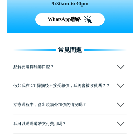
9:30am-6:30pm
WhatsApp聯絡
常見問題
點解要選擇維港口腔？
維港口腔踐行「醫道濟世」的大學校訓，各分院匯聚來自香港、內地的
博士碩士高資歷牙醫，十七年穩定開診。榮獲「2024香港企業領袖品
假如我在 CT 掃描後不接受報價，我將會被收費嗎？？
牌」、「2025香港企業領袖品牌」，是諾貝爾種植系統全球放心植牙中
心，香港新城電台與廣東衛視推薦品牌
不會！只要未開始實際服務之前，你不會被收取任何費用。
至今已服務超過三十個國家和地區的顧客，受到粵港澳大灣區及周邊城
市市民極高的口碑評價及信任推薦 珠海、深圳設有八大分院，香港亦設
治療過程中，會出現額外加價的情況嗎？
有咨詢及服務保障中心，有任何問題都可以隨時預約免費咨詢，讓人十
分放心
不會，治療前我們會詳細說明治療方案及對應的價錢，顧客同意並簽字
後，我們才會正式進行診療服務
我可以透過港幣支付費用嗎？
可以。維港口腔會按照當日匯率轉算收取費用，而匯率會及時告知客人