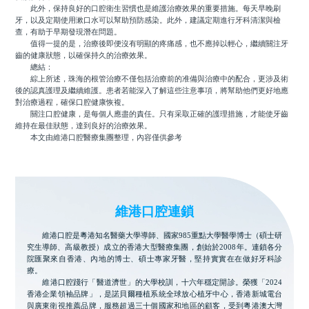
此外，保持良好的口腔衛生習慣也是維護治療效果的重要措施。每天早晚刷
牙，以及定期使用漱口水可以幫助預防感染。此外，建議定期進行牙科清潔與檢
查，有助于早期發現潛在問題。
值得一提的是，治療後即便沒有明顯的疼痛感，也不應掉以輕心，繼續關注牙
齒的健康狀態，以確保持久的治療效果。
總結：
綜上所述，珠海的根管治療不僅包括治療前的准備與治療中的配合，更涉及術
後的認真護理及繼續維護。患者若能深入了解這些注意事項，將幫助他們更好地應
對治療過程，確保口腔健康恢複。
關注口腔健康，是每個人應盡的責任。只有采取正確的護理措施，才能使牙齒
維持在最佳狀態，達到良好的治療效果。
本文由維港口腔醫療集團整理，內容僅供參考
維港口腔連鎖
維港口腔是粵港知名醫藥大學導師、國家985重點大學醫學博士（碩士研
究生導師、高級教授）成立的香港大型醫療集團，創始於2008年。連鎖各分
院匯聚來自香港、內地的博士、碩士專家牙醫，堅持實實在在做好牙科診
療。
維港口腔踐行「醫道濟世」的大學校訓，十六年穩定開診。榮獲「2024
香港企業領袖品牌」，是諾貝爾種植系統全球放心植牙中心，香港新城電台
與廣東衛視推薦品牌，服務超過三十個國家和地區的顧客，受到粵港澳大灣