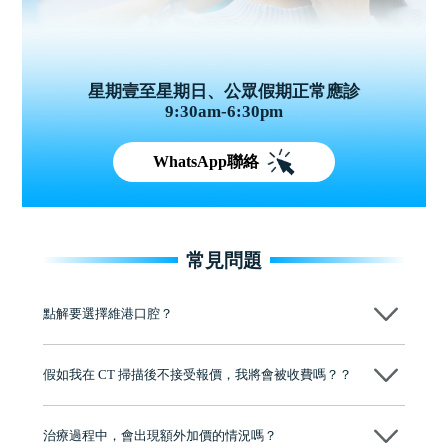
星期壹至星期日、公眾假期正常應診
9:30am-6:30pm
WhatsApp聯絡
常見問題
點解要選擇維港口腔？
維港口腔踐行「醫道濟世」的大學校訓，各分院匯聚來自香港、內地的
博士碩士高資歷牙醫，十七年穩定開診。榮獲「2024香港企業領袖品
假如我在 CT 掃描後不接受報價，我將會被收費嗎？？
牌」、「2025香港企業領袖品牌」，是諾貝爾種植系統全球放心植牙中
心，香港新城電台與廣東衛視推薦品牌
不會！只要未開始實際服務之前，你不會被收取任何費用。
至今已服務超過三十個國家和地區的顧客，受到粵港澳大灣區及周邊城
市市民極高的口碑評價及信任推薦 珠海、深圳設有八大分院，香港亦設
治療過程中，會出現額外加價的情況嗎？
有咨詢及服務保障中心，有任何問題都可以隨時預約免費咨詢，讓人十