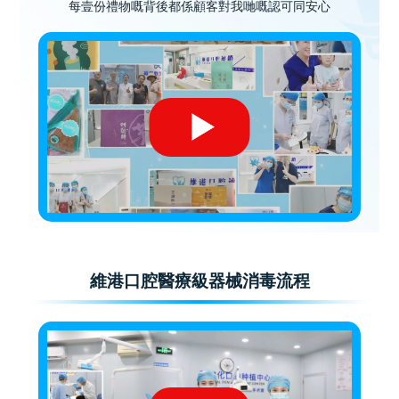
每壹份禮物嘅背後都係顧客對我哋嘅認可同安心
維港口腔醫療級器械消毒流程