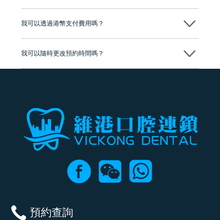
分放心
不會，治療前我們會詳細說明治療方案及對應的價錢，顧客同意並簽字
後，我們才會正式進行診療服務
我可以透過港幣支付費用嗎？
可以。維港口腔會按照當日匯率轉算收取費用，而匯率會及時告知客人
我可以隨時更改預約時間嗎？
可以，請盡早通過wechat或whatsapp聯絡我們，告知我們你原本預約的
時間及資料，並且重新預約的日期及時段
預約查詢