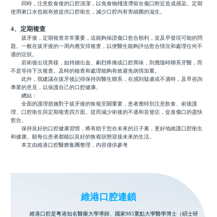
同時，注意飲食後的口腔清潔，以免食物殘渣滯留在傷口附近造成感染。定期
使用漱口水也能有效提供口腔衛生，減少口腔內有害細菌的滋生。
4、定期複查
拔牙後，定期複查非常重要，這能夠保證傷口愈合順利，並及早發現可能的問
題。一般在拔牙後的一周內應安排複查，以便醫生能夠評估愈合情況和處理任何不
適的症狀。
若術後出現異樣，如持續出血、劇烈疼痛或口腔異味，則應隨時聯系牙醫，而
不是等待下次複查。及時的檢查和處理能夠有效避免病情加重。
此外，我建議在拔牙後記得保持與醫生聯系，在感到疑慮或不適時，及早咨詢
專業的意見，以保護自己的口腔健康。
總結：
全面的護理措施對于拔牙後的恢複至關重要，患者應特別注意飲食、術後護
理、口腔衛生與定期複查四方面。從而減少術後的不適和並發症，促進傷口的盡快
愈合。
保持良好的口腔健康習慣，將有助于您在未來的日子裏，更好地維護口腔衛生
和健康。願每位患者都能以良好的恢複狀態迎接未來的生活。
本文由維港口腔醫療集團整理，內容僅供參考
維港口腔連鎖
維港口腔是粵港知名醫藥大學導師、國家985重點大學醫學博士（碩士研