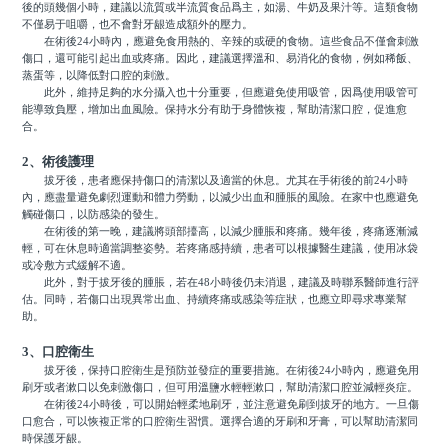
後的頭幾個小時，建議以流質或半流質食品爲主，如湯、牛奶及果汁等。這類食物
不僅易于咀嚼，也不會對牙龈造成額外的壓力。
在術後24小時內，應避免食用熱的、辛辣的或硬的食物。這些食品不僅會刺激
傷口，還可能引起出血或疼痛。因此，建議選擇溫和、易消化的食物，例如稀飯、
蒸蛋等，以降低對口腔的刺激。
此外，維持足夠的水分攝入也十分重要，但應避免使用吸管，因爲使用吸管可
能導致負壓，增加出血風險。保持水分有助于身體恢複，幫助清潔口腔，促進愈
合。
2、術後護理
拔牙後，患者應保持傷口的清潔以及適當的休息。尤其在手術後的前24小時
內，應盡量避免劇烈運動和體力勞動，以減少出血和腫脹的風險。在家中也應避免
觸碰傷口，以防感染的發生。
在術後的第一晚，建議將頭部擡高，以減少腫脹和疼痛。幾年後，疼痛逐漸減
輕，可在休息時適當調整姿勢。若疼痛感持續，患者可以根據醫生建議，使用冰袋
或冷敷方式緩解不適。
此外，對于拔牙後的腫脹，若在48小時後仍未消退，建議及時聯系醫師進行評
估。同時，若傷口出現異常出血、持續疼痛或感染等症狀，也應立即尋求專業幫
助。
3、口腔衛生
拔牙後，保持口腔衛生是預防並發症的重要措施。在術後24小時內，應避免用
刷牙或者漱口以免刺激傷口，但可用溫鹽水輕輕漱口，幫助清潔口腔並減輕炎症。
在術後24小時後，可以開始輕柔地刷牙，並注意避免刷到拔牙的地方。一旦傷
口愈合，可以恢複正常的口腔衛生習慣。選擇合適的牙刷和牙膏，可以幫助清潔同
時保護牙龈。