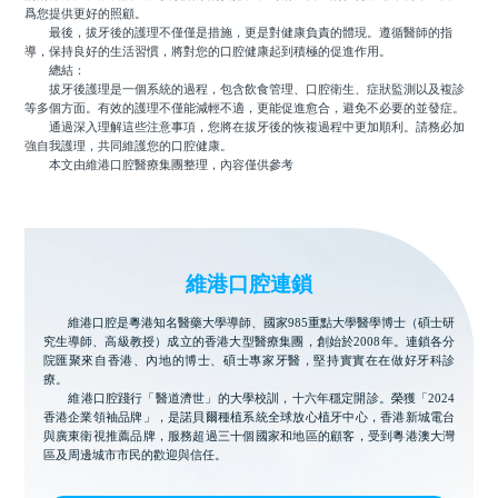
爲您提供更好的照顧。
最後，拔牙後的護理不僅僅是措施，更是對健康負責的體現。遵循醫師的指
導，保持良好的生活習慣，將對您的口腔健康起到積極的促進作用。
總結：
拔牙後護理是一個系統的過程，包含飲食管理、口腔衛生、症狀監測以及複診
等多個方面。有效的護理不僅能減輕不適，更能促進愈合，避免不必要的並發症。
通過深入理解這些注意事項，您將在拔牙後的恢複過程中更加順利。請務必加
強自我護理，共同維護您的口腔健康。
本文由維港口腔醫療集團整理，內容僅供參考
維港口腔連鎖
維港口腔是粵港知名醫藥大學導師、國家985重點大學醫學博士（碩士研
究生導師、高級教授）成立的香港大型醫療集團，創始於2008年。連鎖各分
院匯聚來自香港、內地的博士、碩士專家牙醫，堅持實實在在做好牙科診
療。
維港口腔踐行「醫道濟世」的大學校訓，十六年穩定開診。榮獲「2024
香港企業領袖品牌」，是諾貝爾種植系統全球放心植牙中心，香港新城電台
與廣東衛視推薦品牌，服務超過三十個國家和地區的顧客，受到粵港澳大灣
區及周邊城市市民的歡迎與信任。