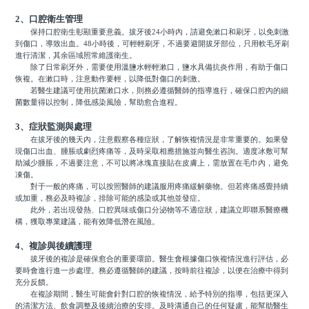
2、口腔衛生管理
保持口腔衛生彰顯重要意義。拔牙後24小時內，請避免漱口和刷牙，以免刺激
到傷口，導致出血。48小時後，可輕輕刷牙，不過要避開拔牙部位，只用軟毛牙刷
進行清潔，其余區域照常維護衛生。
除了日常刷牙外，需要使用溫鹽水輕輕漱口，鹽水具備抗炎作用，有助于傷口
恢複。在漱口時，注意動作要輕，以降低對傷口的刺激。
若醫生建議可使用抗菌漱口水，則務必遵循醫師的指導進行，確保口腔內的細
菌數量得以控制，降低感染風險，幫助愈合進程。
3、症狀監測與處理
在拔牙後的幾天內，注意觀察各種症狀，了解恢複情況是非常重要的。如果發
現傷口出血、腫脹或劇烈疼痛等，及時采取相應措施並向醫生咨詢。適度冰敷可幫
助減少腫脹，不過要注意，不可以將冰塊直接貼在皮膚上，需放置在毛巾內，避免
凍傷。
對于一般的疼痛，可以按照醫師的建議服用疼痛緩解藥物。但若疼痛感覺持續
或加重，務必及時複診，排除可能的感染或其他並發症。
此外，若出現發熱、口腔異味或傷口分泌物等不適症狀，建議立即聯系醫療機
構，獲取專業建議，能有效降低潛在風險。
4、複診與後續護理
拔牙後的複診是確保愈合的重要環節。醫生會根據傷口恢複情況進行評估，必
要時會進行進一步處理。務必遵循醫師的建議，按時前往複診，以便在治療中得到
充分反饋。
在複診期間，醫生可能會針對口腔的恢複情況，給予特別的指導，包括更深入
的清潔方法、飲食調整及後續治療的安排。及時溝通自己的任何疑慮，能幫助醫生