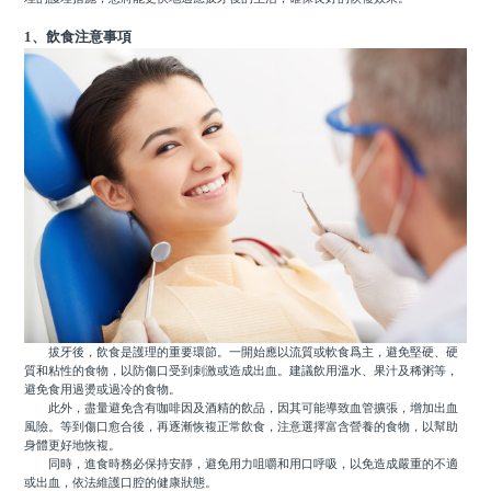
1、飲食注意事項
拔牙後，飲食是護理的重要環節。一開始應以流質或軟食爲主，避免堅硬、硬
質和粘性的食物，以防傷口受到刺激或造成出血。建議飲用溫水、果汁及稀粥等，
避免食用過燙或過冷的食物。
此外，盡量避免含有咖啡因及酒精的飲品，因其可能導致血管擴張，增加出血
風險。等到傷口愈合後，再逐漸恢複正常飲食，注意選擇富含營養的食物，以幫助
身體更好地恢複。
同時，進食時務必保持安靜，避免用力咀嚼和用口呼吸，以免造成嚴重的不適
或出血，依法維護口腔的健康狀態。