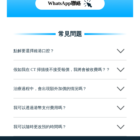
WhatsApp聯絡
常見問題
點解要選擇維港口腔？
維港口腔踐行「醫道濟世」的大學校訓，各分院匯聚來自香港、內地的
博士碩士高資歷牙醫，十七年穩定開診。榮獲「2024香港企業領袖品
假如我在 CT 掃描後不接受報價，我將會被收費嗎？？
牌」、「2025香港企業領袖品牌」，是諾貝爾種植系統全球放心植牙中
心，香港新城電台與廣東衛視推薦品牌
不會！只要未開始實際服務之前，你不會被收取任何費用。
至今已服務超過三十個國家和地區的顧客，受到粵港澳大灣區及周邊城
市市民極高的口碑評價及信任推薦 珠海、深圳設有八大分院，香港亦設
治療過程中，會出現額外加價的情況嗎？
有咨詢及服務保障中心，有任何問題都可以隨時預約免費咨詢，讓人十
分放心
不會，治療前我們會詳細說明治療方案及對應的價錢，顧客同意並簽字
後，我們才會正式進行診療服務
我可以透過港幣支付費用嗎？
可以。維港口腔會按照當日匯率轉算收取費用，而匯率會及時告知客人
我可以隨時更改預約時間嗎？
可以，請盡早通過wechat或whatsapp聯絡我們，告知我們你原本預約的