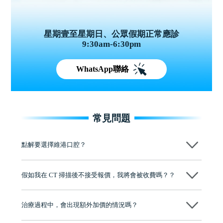
星期壹至星期日、公眾假期正常應診
9:30am-6:30pm
WhatsApp聯絡
常見問題
點解要選擇維港口腔？
維港口腔踐行「醫道濟世」的大學校訓，各分院匯聚來自香港、內地的
博士碩士高資歷牙醫，十七年穩定開診。榮獲「2024香港企業領袖品
假如我在 CT 掃描後不接受報價，我將會被收費嗎？？
牌」、「2025香港企業領袖品牌」，是諾貝爾種植系統全球放心植牙中
心，香港新城電台與廣東衛視推薦品牌
不會！只要未開始實際服務之前，你不會被收取任何費用。
至今已服務超過三十個國家和地區的顧客，受到粵港澳大灣區及周邊城
市市民極高的口碑評價及信任推薦 珠海、深圳設有八大分院，香港亦設
治療過程中，會出現額外加價的情況嗎？
有咨詢及服務保障中心，有任何問題都可以隨時預約免費咨詢，讓人十
分放心
不會，治療前我們會詳細說明治療方案及對應的價錢，顧客同意並簽字