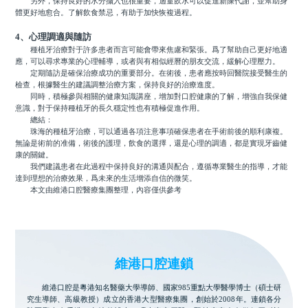
另外，保持良好的水分攝入也很重要，適量飲水可以促進新陳代謝，並幫助身
體更好地愈合。了解飲食禁忌，有助于加快恢複過程。
4、心理調適與隨訪
種植牙治療對于許多患者而言可能會帶來焦慮和緊張。爲了幫助自己更好地適
應，可以尋求專業的心理輔導，或者與有相似經曆的朋友交流，緩解心理壓力。
定期隨訪是確保治療成功的重要部分。在術後，患者應按時回醫院接受醫生的
檢查，根據醫生的建議調整治療方案，保持良好的治療進度。
同時，積極參與相關的健康知識講座，增加對口腔健康的了解，增強自我保健
意識，對于保持種植牙的長久穩定性也有積極促進作用。
總結：
珠海的種植牙治療，可以通過各項注意事項確保患者在手術前後的順利康複。
無論是術前的准備，術後的護理，飲食的選擇，還是心理的調適，都是實現牙齒健
康的關鍵。
我們建議患者在此過程中保持良好的溝通與配合，遵循專業醫生的指導，才能
達到理想的治療效果，爲未來的生活增添自信的微笑。
本文由維港口腔醫療集團整理，內容僅供參考
維港口腔連鎖
維港口腔是粵港知名醫藥大學導師、國家985重點大學醫學博士（碩士研
究生導師、高級教授）成立的香港大型醫療集團，創始於2008年。連鎖各分