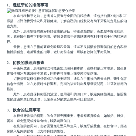
1、種植牙前的准備事項
在進行種植牙之前，患者首先要進行全面的口腔檢查。這包括拍攝X光片和CT
掃描，以評估骨質情況和牙龈健康。了解自己的口腔狀況有助于牙醫制定最佳的治
療方案。
此外，患者需提前做好身體健康的評估，特別是糖尿病、高血壓等慢性病患
者，應在醫生指導下控制病情。確保身體處于健康狀態將有利于種植手術的順利進
行。
最後，患者在手術前要避免吸煙和飲酒，這些不良習慣會影響傷口的愈合和種
植體的穩定。遵循醫生的指示，做好術前准備，可以有效降低手術風險。
2、術後的護理與複查
手術完成後，患者的嘴巴可能會出現腫脹和疼痛，這些都是正常現象。醫生會
建議使用冰敷來減輕不適感，同時也可服用止痛藥來控制疼痛。
術後複查是確保種植體成功的重要環節，通常在手術後的幾天進行。醫生會評
估愈合情況，並在必要時進行調整。定期的複查能夠及早發現問題，並采取相應的
措施。
此外，患者應保持術區的清潔，使用溫和的漱口水，以避免細菌滋生。按照醫
生的建議開展日常護理，以確保良好的愈合效果和口腔健康。
3、飲食的注意事項
在種植牙恢複的初期，飲食選擇至關重要。患者應選擇軟食，如酸奶、雞蛋、
粥等，避免堅硬或辣味食物，以防刺激傷口。
在恢複的數周內，患者需避免吃堅果和生果，以免牙龈受傷。在飲食中，應確
保攝入足夠的營養，以支持身體的恢複。