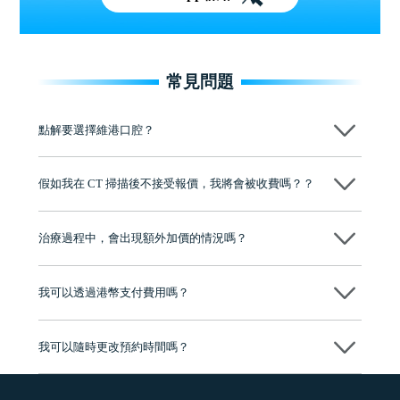
常見問題
點解要選擇維港口腔？
維港口腔踐行「醫道濟世」的大學校訓，各分院匯聚來自香港、內地的
博士碩士高資歷牙醫，十七年穩定開診。榮獲「2024香港企業領袖品
假如我在 CT 掃描後不接受報價，我將會被收費嗎？？
牌」、「2025香港企業領袖品牌」，是諾貝爾種植系統全球放心植牙中
心，香港新城電台與廣東衛視推薦品牌
不會！只要未開始實際服務之前，你不會被收取任何費用。
至今已服務超過三十個國家和地區的顧客，受到粵港澳大灣區及周邊城
市市民極高的口碑評價及信任推薦 珠海、深圳設有八大分院，香港亦設
治療過程中，會出現額外加價的情況嗎？
有咨詢及服務保障中心，有任何問題都可以隨時預約免費咨詢，讓人十
分放心
不會，治療前我們會詳細說明治療方案及對應的價錢，顧客同意並簽字
後，我們才會正式進行診療服務
我可以透過港幣支付費用嗎？
可以。維港口腔會按照當日匯率轉算收取費用，而匯率會及時告知客人
我可以隨時更改預約時間嗎？
可以，請盡早通過wechat或whatsapp聯絡我們，告知我們你原本預約的
時間及資料，並且重新預約的日期及時段