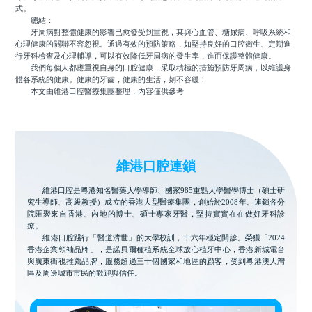
式。
總結：
牙周病對整體健康的影響已愈發受到重視，其與心血管、糖尿病、呼吸系統和
心理健康的關聯不容忽視。通過有效的預防策略，如堅持良好的口腔衛生、定期進
行牙科檢查及心理輔導，可以有效降低牙周病的發生率，進而保護整體健康。
我們每個人都應重視自身的口腔健康，采取積極的措施預防牙周病，以維護身
體各系統的健康。健康的牙齒，健康的生活，刻不容緩！
本文由維港口腔醫療集團整理，內容僅供參考
維港口腔連鎖
維港口腔是粵港知名醫藥大學導師、國家985重點大學醫學博士（碩士研
究生導師、高級教授）成立的香港大型醫療集團，創始於2008年。連鎖各分
院匯聚來自香港、內地的博士、碩士專家牙醫，堅持實實在在做好牙科診
療。
維港口腔踐行「醫道濟世」的大學校訓，十六年穩定開診。榮獲「2024
香港企業領袖品牌」，是諾貝爾種植系統全球放心植牙中心，香港新城電台
與廣東衛視推薦品牌，服務超過三十個國家和地區的顧客，受到粵港澳大灣
區及周邊城市市民的歡迎與信任。