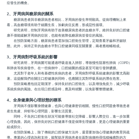
症發生的機會。
2、牙周病與糖尿病的關系
糖尿病患者與非糖尿病患者相比，牙周病的發生率明顯高。從病理機制上來
看，高血糖環境有助于細菌生長，加劇炎症反應，形成惡性循環。
研究表明，控制牙周病有助于改善糖尿病患者的血糖水平。維持良好的口腔健
康不僅能緩解牙周病的症狀，也能有效降低糖尿病並發症的風險。
在預防策略方面，糖尿病患者需加強口腔衛生管理，定期查看牙齒和牙龈狀
態。此外，保持正常的血糖水平對口腔健康同樣至關重要，兩者應相輔相成。
3、牙周病對呼吸系統的影響
研究表明，牙周病菌可能通過呼吸道進入肺部，導致慢性阻塞性肺病（COPD）
和肺炎等疾病發作。在一些病例中，口腔細菌的感染甚至可能引發肺膿腫。
尤其對于老年人和有基礎性疾病的患者，牙周病對呼吸系統健康的影響尤爲顯
著。這提醒我們在關注口腔健康的同時，也應關注其對呼吸系統的潛在危害。
預防策略應包括定期潔牙，保持良好的口腔衛生，以及增強免疫力，減少呼吸
系統疾病的風險。在出現口腔感染時，應及時就醫，以免影響整體健康。
4、全身健康與心理狀態的聯系
牙周病不僅影響身體健康，也與心理健康密切相關。慢性口腔問題會導致患者
産生焦慮、抑郁等心理問題，影響生活質量。
同時，不良的口腔衛生狀況可能會導致社交障礙，影響人際交往，進一步加重
心理負擔。因此，保持良好的口腔健康不僅是保障生理健康，更是心理健康的重要
組成部分。
在預防策略上，除了傳統的口腔保健方法外，還需要加強心理健康的教育與疏
導。專業的心理咨詢和支持，能幫助牙周病患者在面對病痛時尋找積極應對的方