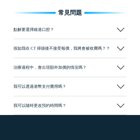
常見問題
點解要選擇維港口腔？
維港口腔踐行「醫道濟世」的大學校訓，各分院匯聚來自香港、內地的
博士碩士高資歷牙醫，十七年穩定開診。榮獲「2024香港企業領袖品
假如我在 CT 掃描後不接受報價，我將會被收費嗎？？
牌」、「2025香港企業領袖品牌」，是諾貝爾種植系統全球放心植牙中
心，香港新城電台與廣東衛視推薦品牌
不會！只要未開始實際服務之前，你不會被收取任何費用。
至今已服務超過三十個國家和地區的顧客，受到粵港澳大灣區及周邊城
市市民極高的口碑評價及信任推薦 珠海、深圳設有八大分院，香港亦設
治療過程中，會出現額外加價的情況嗎？
有咨詢及服務保障中心，有任何問題都可以隨時預約免費咨詢，讓人十
分放心
不會，治療前我們會詳細說明治療方案及對應的價錢，顧客同意並簽字
後，我們才會正式進行診療服務
我可以透過港幣支付費用嗎？
可以。維港口腔會按照當日匯率轉算收取費用，而匯率會及時告知客人
我可以隨時更改預約時間嗎？
可以，請盡早通過wechat或whatsapp聯絡我們，告知我們你原本預約的
時間及資料，並且重新預約的日期及時段