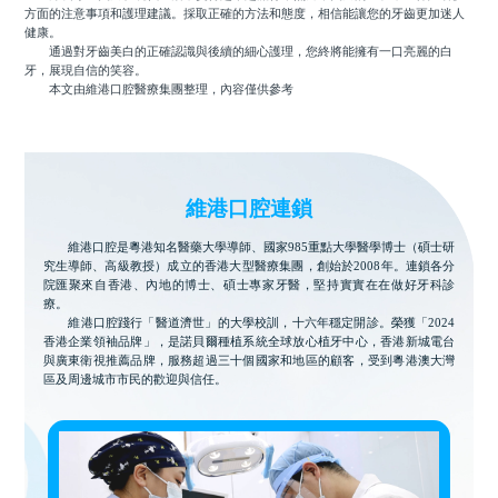
方面的注意事項和護理建議。採取正確的方法和態度，相信能讓您的牙齒更加迷人
健康。
通過對牙齒美白的正確認識與後續的細心護理，您終將能擁有一口亮麗的白
牙，展現自信的笑容。
本文由維港口腔醫療集團整理，內容僅供參考
維港口腔連鎖
維港口腔是粵港知名醫藥大學導師、國家985重點大學醫學博士（碩士研
究生導師、高級教授）成立的香港大型醫療集團，創始於2008年。連鎖各分
院匯聚來自香港、內地的博士、碩士專家牙醫，堅持實實在在做好牙科診
療。
維港口腔踐行「醫道濟世」的大學校訓，十六年穩定開診。榮獲「2024
香港企業領袖品牌」，是諾貝爾種植系統全球放心植牙中心，香港新城電台
與廣東衛視推薦品牌，服務超過三十個國家和地區的顧客，受到粵港澳大灣
區及周邊城市市民的歡迎與信任。