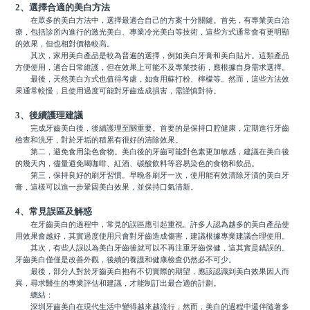
2、選擇合適的美白方法
在眾多的美白方法中，選擇最適合自己的方案十分關鍵。首先，有專業美白治
療，包括診所內進行的激光美白、專業冷光美白等技術，這些方式通常會有更明顯
的效果，但也相對價格較高。
其次，家用美白產品是較為普遍的選擇，例如美白牙膏和美白貼片。這類產品
方便使用，適合日常維護，但在效果上可能不及專業技術，應根據自身需求選擇。
最後，天然美白方式也值得考慮，如食用蘇打粉、檸檬等。然而，這些方法效
果通常較慢，且使用過度可能對牙齒造成損害，需謹慎對待。
3、後續護理建議
完成牙齒美白後，後續護理至關重要。首要的是保持口腔健康，定期進行牙齒
檢查和洗牙，對於牙垢的積累有很好的清除效果。
第二，避免食用染色食物。美白後的牙齒可能對色素更加敏感，建議在美白後
的幾天內，儘量避免喝咖啡、紅酒、碳酸飲料等容易染色的食物和飲品。
第三，保持良好的刷牙習慣。早晚各刷牙一次，使用能有效清除牙漬的美白牙
膏，這樣可以進一步鞏固美白效果，並保持口氣清新。
4、常見誤區及解惑
在牙齒美白的過程中，常見的誤區應引起重視。許多人認為越多的美白產品使
用效果會越好，其實過度使用只會對牙齒造成傷害，建議根據專業建議合理使用。
其次，有些人誤以為美白牙齒後就可以不再注重牙齒保健，這其實是錯誤的。
牙齒美白僅僅是改善外觀，後續的養護和健康檢查仍然必不可少。
最後，部分人對於牙齒美白抱有不切實際的期望，應該認識到美白效果因人而
異，尋求醫生的專業評估和建議，才能制訂出最合適的計劃。
總結：
深圳牙齒美白在現代生活中變得越來越流行，然而，美白的過程中還伴隨著多