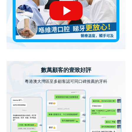
數萬顧客的壹致好評
粵港澳大灣區至多顧客認可同口碑推薦的牙科