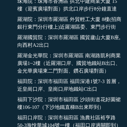
珠海院：珠海市香洲區 拱北中建商業大廈 15
樓（迎賓廣場對面）拱北口岸步行8分鐘直達
羅湖院：深圳市羅湖區 外貿輕工大廈 8樓(招商
銀行東門分行樓上)近羅湖區委、東門步行街
羅湖國貿院：深圳市羅湖區 國貿廬山大廈B座,
向西村A2出口
羅湖金光華院：深圳市羅湖區 南湖路凱利商業
廣場1~2樓（近羅湖口岸、國貿地鐵站B出口、
金光華廣場東二門對面、鑽石廣場對面）
福田院：深圳市福田區 福田深港1號7-3 首層，
近皇崗口岸、皇崗口岸地鐵站C出口
福田下沙院：深圳市福田區 沙頭街道花好園裙
樓106-107（下沙地鐵直梯B出來即到）
福田口岸院：深圳市福田區 漁農社區裕亨路
50-3海悅華城104號一樓（福田口岸過關即到）