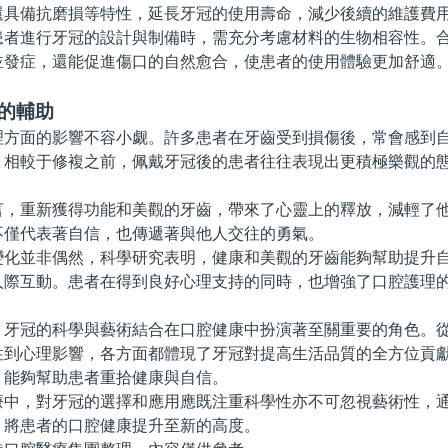
還具備抗磨損等特性，延長牙冠的使用壽命，減少後續的維護費
進行牙冠的設計與制備時，需充分考慮材料的生物相容性。合
並發症，還能促進傷口的自然愈合，使患者的使用體驗更加舒適
的輔助
面的影響不容小觑。許多患者在牙齒受到損傷後，常會感到自
。相較于修複之前，佩戴牙冠後的患者往往表現出更積極樂觀的
重新獲得功能和美觀的牙齒，帶來了心靈上的釋放，減輕了他
不僅代表著自信，也傳遞著與他人交往的勇氣。
並非偶然，科學研究表明，健康和美觀的牙齒能夠幫助提升自
人際互動。患者在得到良好心理支持的同時，也增強了口腔護理
冠的科學與藝術結合在口腔健康中扮演著至關重要的角色。從
性到心理影響，各方面都體現了牙冠對提高生活品質的全方位貢
，能夠幫助患者重拾健康與自信。
，對牙冠的選擇和應用應既注重科學性亦不可忽視藝術性，通
，將患者的口腔健康提升至新的高度。