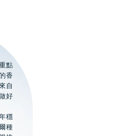
重點
的香
聚來自
做好
年穩
貝爾種