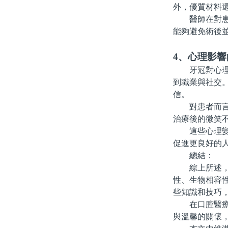
外，優質材料
醫師在對患者
能夠避免術後
4、心理影響
牙冠對心理方
到職業與社交
信。
對患者而言，
治療後的微笑
這些心理變化
促進更良好的
總結：
綜上所述，牙
性、生物相容
些知識和技巧
在口腔醫療中
與溫馨的關懷