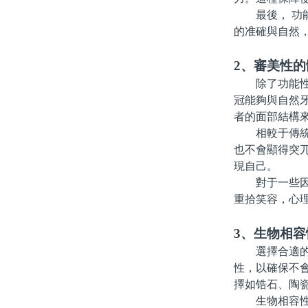
最後， 功能
的准確與自然
2、審美性的
除了功能性，
冠能夠與自然
者的面部結構
相較于傳統的
也不會顯得突
現自己。
對于一些因牙
重拾笑容，心
3、生物相
選擇合適的材
性，以確保不
擇如锆石、陶
生物相容性的