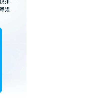
視推
粵港