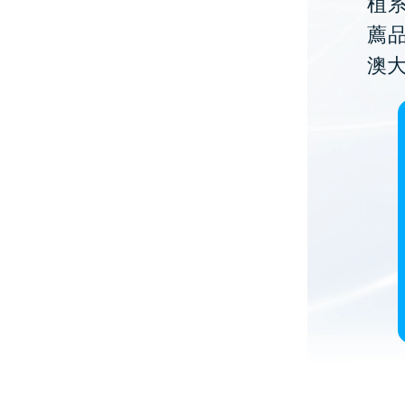
植
薦
澳