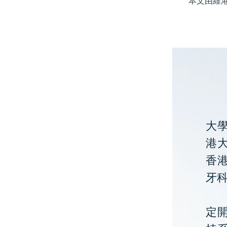
本文由維港口
大
港大
香
牙
定開