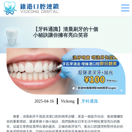
【
牙科通識
】
清晨刷牙的十個
小秘訣讓你擁有亮白笑容
2025-04-16
Vickong
牙科通識
摘要：清晨刷牙不僅是清潔口腔的簡單步驟，更是一個提升自信、換迎燦爛笑
容的重要環節。通過掌握十個小秘訣，我們能夠在日常生活中輕松實現亮白的微
笑。這篇文章將從選擇合適的盛具、正確的刷牙技巧、配合口腔護理和堅持良好的
飲食習慣四個方面，詳細介紹如何通過清晨刷牙來擁有亮白的笑容。