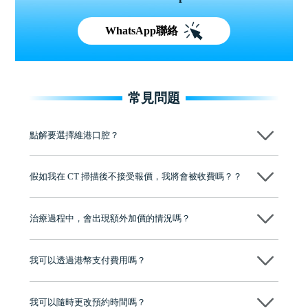
WhatsApp聯絡
常見問題
點解要選擇維港口腔？
維港口腔踐行「醫道濟世」的大學校訓，各分院匯聚來自香港、內地的
博士碩士高資歷牙醫，十七年穩定開診。榮獲「2024香港企業領袖品
假如我在 CT 掃描後不接受報價，我將會被收費嗎？？
牌」、「2025香港企業領袖品牌」，是諾貝爾種植系統全球放心植牙中
心，香港新城電台與廣東衛視推薦品牌
不會！只要未開始實際服務之前，你不會被收取任何費用。
至今已服務超過三十個國家和地區的顧客，受到粵港澳大灣區及周邊城
市市民極高的口碑評價及信任推薦 珠海、深圳設有八大分院，香港亦設
治療過程中，會出現額外加價的情況嗎？
有咨詢及服務保障中心，有任何問題都可以隨時預約免費咨詢，讓人十
分放心
不會，治療前我們會詳細說明治療方案及對應的價錢，顧客同意並簽字
後，我們才會正式進行診療服務
我可以透過港幣支付費用嗎？
可以。維港口腔會按照當日匯率轉算收取費用，而匯率會及時告知客人
我可以隨時更改預約時間嗎？