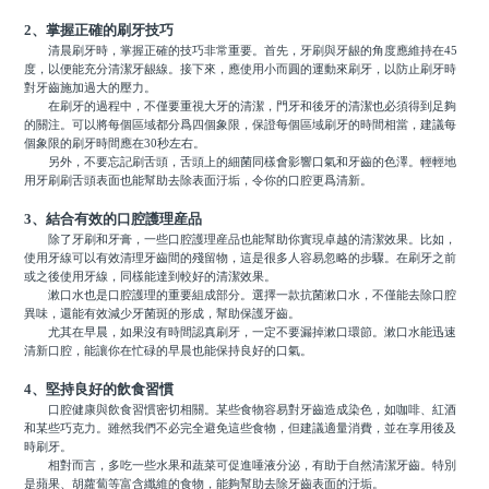
2、掌握正確的刷牙技巧
清晨刷牙時，掌握正確的技巧非常重要。首先，牙刷與牙龈的角度應維持在45
度，以便能充分清潔牙龈線。接下來，應使用小而圓的運動來刷牙，以防止刷牙時
對牙齒施加過大的壓力。
在刷牙的過程中，不僅要重視大牙的清潔，門牙和後牙的清潔也必須得到足夠
的關注。可以將每個區域都分爲四個象限，保證每個區域刷牙的時間相當，建議每
個象限的刷牙時間應在30秒左右。
另外，不要忘記刷舌頭，舌頭上的細菌同樣會影響口氣和牙齒的色澤。輕輕地
用牙刷刷舌頭表面也能幫助去除表面汙垢，令你的口腔更爲清新。
3、結合有效的口腔護理産品
除了牙刷和牙膏，一些口腔護理産品也能幫助你實現卓越的清潔效果。比如，
使用牙線可以有效清理牙齒間的殘留物，這是很多人容易忽略的步驟。在刷牙之前
或之後使用牙線，同樣能達到較好的清潔效果。
漱口水也是口腔護理的重要組成部分。選擇一款抗菌漱口水，不僅能去除口腔
異味，還能有效減少牙菌斑的形成，幫助保護牙齒。
尤其在早晨，如果沒有時間認真刷牙，一定不要漏掉漱口環節。漱口水能迅速
清新口腔，能讓你在忙碌的早晨也能保持良好的口氣。
4、堅持良好的飲食習慣
口腔健康與飲食習慣密切相關。某些食物容易對牙齒造成染色，如咖啡、紅酒
和某些巧克力。雖然我們不必完全避免這些食物，但建議適量消費，並在享用後及
時刷牙。
相對而言，多吃一些水果和蔬菜可促進唾液分泌，有助于自然清潔牙齒。特別
是蘋果、胡蘿蔔等富含纖維的食物，能夠幫助去除牙齒表面的汙垢。