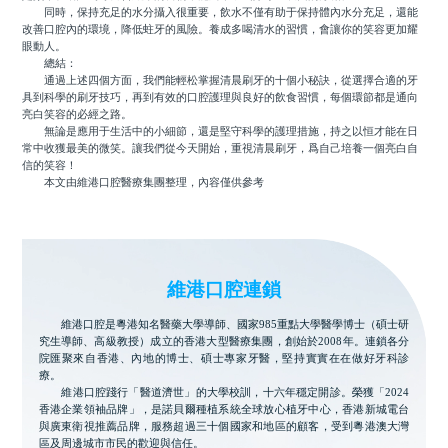
同時，保持充足的水分攝入很重要，飲水不僅有助于保持體內水分充足，還能
改善口腔內的環境，降低蛀牙的風險。養成多喝清水的習慣，會讓你的笑容更加耀
眼動人。
總結：
通過上述四個方面，我們能輕松掌握清晨刷牙的十個小秘訣，從選擇合適的牙
具到科學的刷牙技巧，再到有效的口腔護理與良好的飲食習慣，每個環節都是通向
亮白笑容的必經之路。
無論是應用于生活中的小細節，還是堅守科學的護理措施，持之以恒才能在日
常中收獲最美的微笑。讓我們從今天開始，重視清晨刷牙，爲自己培養一個亮白自
信的笑容！
本文由維港口腔醫療集團整理，內容僅供參考
維港口腔連鎖
維港口腔是粵港知名醫藥大學導師、國家985重點大學醫學博士（碩士研
究生導師、高級教授）成立的香港大型醫療集團，創始於2008年。連鎖各分
院匯聚來自香港、內地的博士、碩士專家牙醫，堅持實實在在做好牙科診
療。
維港口腔踐行「醫道濟世」的大學校訓，十六年穩定開診。榮獲「2024
香港企業領袖品牌」，是諾貝爾種植系統全球放心植牙中心，香港新城電台
與廣東衛視推薦品牌，服務超過三十個國家和地區的顧客，受到粵港澳大灣
區及周邊城市市民的歡迎與信任。