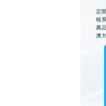
定開
植
薦
澳