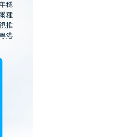
年穩
貝爾種
視推
粵港