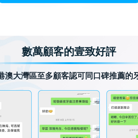
數萬顧客的壹致好評
港澳大灣區至多顧客認可同口碑推薦的