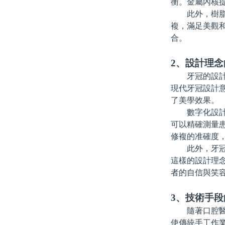
衡。金屬內核
此外，樹脂材
複，滿足美觀
合。
2、設計理念
牙冠的設計理
現代牙冠設計
了美學效果。
數字化設計技
可以精確測量
修複的准確度
此外，牙冠的
這樣的設計理
者的自信與笑
3、技術手段
隨著口腔醫學
使傳統手工作