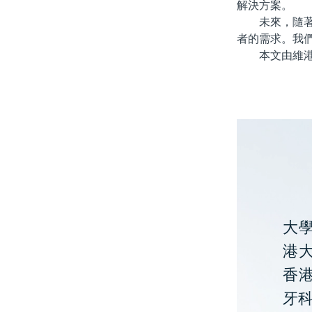
解決方案。
未來，隨著更
者的需求。我
本文由維港口
大
港大
香
牙