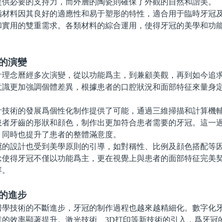
提供必要的支持力，而外層的陶瓷則確保了外觀的自然和諧美。
料因其良好的適應性和易于塑形的特性，適合用于臨時牙冠及
和實用的雙重需求。各類材料的綜合運用，使得牙冠的美學和功
的演變
念曆經多次演變，從以功能爲主，到兼顧美觀，再到如今追求
意識更加強調個體差異，根據患者的口腔狀況和面部特征來量身
術的發展爲個性化制作提供了可能，通過三維掃描和計算機輔
患者牙齒的形狀和顔色，制作出更加符合患者需要的牙冠。這一
，同時也提升了患者的整體滿意度。
設計也受到美學原則的引導，如對稱性、比例及顔色搭配等因
念使得牙冠不僅以功能爲主，更在視覺上與患者的面部特征完美
容。
的進步
技術的不斷進步，牙冠的制作過程也越來越精細化。數字化牙
業的效率顯著提升。激光技術、3D打印等新技術的引入，爲牙冠