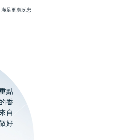
滿足更廣泛患
重點
的香
聚來自
做好