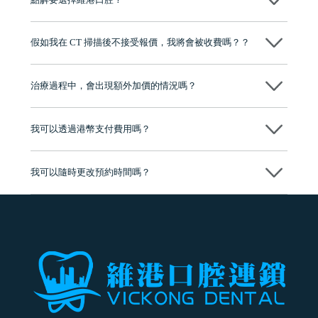
維港口腔踐行「醫道濟世」的大學校訓，各分院匯聚來自香港、內地的
博士碩士高資歷牙醫，十七年穩定開診。榮獲「2024香港企業領袖品
假如我在 CT 掃描後不接受報價，我將會被收費嗎？？
牌」、「2025香港企業領袖品牌」，是諾貝爾種植系統全球放心植牙中
心，香港新城電台與廣東衛視推薦品牌
不會！只要未開始實際服務之前，你不會被收取任何費用。
至今已服務超過三十個國家和地區的顧客，受到粵港澳大灣區及周邊城
市市民極高的口碑評價及信任推薦 珠海、深圳設有八大分院，香港亦設
治療過程中，會出現額外加價的情況嗎？
有咨詢及服務保障中心，有任何問題都可以隨時預約免費咨詢，讓人十
分放心
不會，治療前我們會詳細說明治療方案及對應的價錢，顧客同意並簽字
後，我們才會正式進行診療服務
我可以透過港幣支付費用嗎？
可以。維港口腔會按照當日匯率轉算收取費用，而匯率會及時告知客人
我可以隨時更改預約時間嗎？
可以，請盡早通過wechat或whatsapp聯絡我們，告知我們你原本預約的
時間及資料，並且重新預約的日期及時段