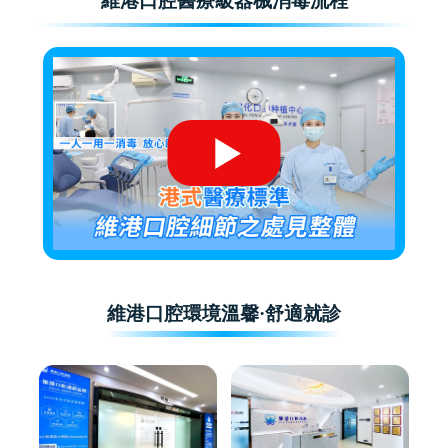
維港口腔醫療級器械消毒流程
維港口腔環境溫馨·舒適就診