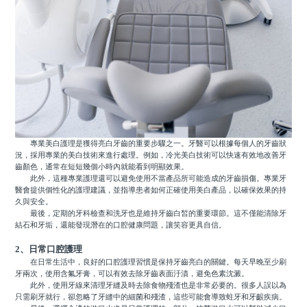
專業美白護理是獲得亮白牙齒的重要步驟之一。牙醫可以根據每個人的牙齒狀
況，採用專業的美白技術來進行處理。例如，冷光美白技術可以快速有效地改善牙
齒顏色，通常在短短幾個小時內就能看到明顯效果。
此外，這種專業護理還可以避免使用不當產品所可能造成的牙齒損傷。專業牙
醫會提供個性化的護理建議，並指導患者如何正確使用美白產品，以確保效果的持
久與安全。
最後，定期的牙科檢查和洗牙也是維持牙齒白皙的重要環節。這不僅能清除牙
結石和牙垢，還能發現潛在的口腔健康問題，讓笑容更具自信。
2、日常口腔護理
在日常生活中，良好的口腔護理習慣是保持牙齒亮白的關鍵。每天早晚至少刷
牙兩次，使用含氟牙膏，可以有效去除牙齒表面汙漬，避免色素沈澱。
此外，使用牙線來清理牙縫及時去除食物殘渣也是非常必要的。很多人誤以為
只需刷牙就行，卻忽略了牙縫中的細菌和殘渣，這些可能會導致蛀牙和牙齦疾病。