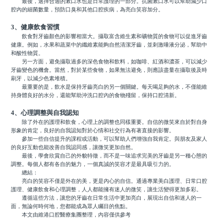
最後，選擇合適的漱口水也是日常護理的一部分。抗菌漱口水可以幫助減少口
腔內的細菌數量，預防口臭和其他口腔疾病，為亮白笑容加分。
3、健康飲食習慣
飲食對牙齒顏色的影響相當大。攝取富含維生素和礦物質的食物可以促進牙齒
健康。例如，水果和蔬菜中的纖維素能夠自然清潔牙齒，並刺激唾液分泌，幫助中
和酸性物質。
另一方面，避免攝取過多的深色食物和飲料，如咖啡、紅酒和濃茶，可以減少
牙齒變色的機會。當然，對於某些食物，如果無法避免，則應該盡量在攝取後及時
刷牙，以減少色素堆積。
最重要的是，飲水是保持牙齒亮白的另一個關鍵。每天喝足夠的水，不僅能維
持身體良好的水分，還能幫助沖洗口腔內的食物殘留，保持口腔清新。
4、心理調整與自我認知
除了外在的護理和飲食，心理上的調整也同樣重要。自信的微笑來自於對自身
形象的肯定，良好的自我認知對於心情和社交行為有著直接的影響。
參加一些自信提升的課程或活動，可以幫助人們增強自我肯定。與朋友及家人
的良好互動也能改善自我認同感，讓微笑更加自然。
最後，學會欣賞自己的外貌特徵，而不是一味追求完美的牙齒是另一種心態的
調整。每個人都有各自的魅力，一個真誠的笑容才是最具吸引力的。
總結：
亮白的笑容不僅是外在的美，更是內心的自信。通過專業美白護理、日常口腔
護理、健康飲食和心理調整，人人都能擁有迷人的微笑，讓生活變得更加多彩。
遵循這些方法，讓您的牙齒在日常生活中更加亮白，展現出自信和迷人的一
面，無論何時何地，您都能成為眾人矚目的焦點。
本文由維港口腔醫療集團整理，內容僅供參考