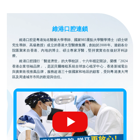
維港口腔連鎖
維港口腔是粵港知名醫藥大學導師、國家985重點大學醫學博士（碩士研
究生導師、高級教授）成立的香港大型醫療集團，創始於2008年。連鎖各分
院匯聚來自香港、內地的博士、碩士專家牙醫，堅持實實在在做好牙科診
療。
維港口腔踐行「醫道濟世」的大學校訓，十六年穩定開診。榮獲「2024
香港企業領袖品牌」，是諾貝爾種植系統全球放心植牙中心，香港新城電台
與廣東衛視推薦品牌，服務超過三十個國家和地區的顧客，受到粵港澳大灣
區及周邊城市市民的歡迎與信任。