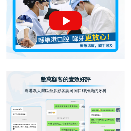
數萬顧客的壹致好評
粵港澳大灣區至多顧客認可同口碑推薦的牙科