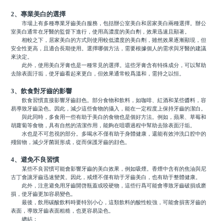
2、專業美白的選擇
市場上有多種專業牙齒美白服務，包括辦公室美白和居家美白兩種選擇。辦公
室美白通常在牙醫的監督下進行，使用高濃度的美白劑，效果迅速且顯著。
相較之下，居家美白的方式則使用較低濃度的美白劑，雖然效果逐漸顯現，但
安全性更高，且適合長期使用。選擇哪個方法，需要根據個人的需求與牙醫的建議
來決定。
此外，使用美白牙膏也是一種常見的選擇。這些牙膏含有特殊成分，可以幫助
去除表面汙垢，使牙齒看起來更白，但效果通常較爲溫和，需持之以恒。
3、飲食對牙齒的影響
飲食習慣直接影響牙齒顔色。部分食物和飲料，如咖啡、紅酒和某些醬料，容
易導致牙齒染色。因此，減少這些食物的攝入，能在一定程度上保持牙齒的潔白。
與此同時，多食用一些有助于美白的食物也是個好方法。例如，蘋果、草莓和
胡蘿蔔等食物，具有自然的清潔作用，能夠在咀嚼過程中幫助去除表面汙垢。
水也是不可忽視的部分。多喝水不僅有助于身體健康，還能有效沖洗口腔中的
殘留物，減少牙菌斑形成，從而保護牙齒的顔色。
4、避免不良習慣
某些不良習慣可能會影響牙齒的美白效果，例如吸煙。香煙中含有的焦油與尼
古丁會讓牙齒迅速變黃。因此，戒煙不僅有助于牙齒美白，也有助于整體健康。
此外，注意避免用牙齒開啓瓶蓋或咬硬物，這些行爲可能會導致牙齒破損或磨
損，使牙齒更加容易變色。
最後，飲用碳酸飲料時要特別小心，這類飲料的酸性較強，可能會損害牙齒的
表面，導致牙齒表面粗糙，也更容易染色。
總結：