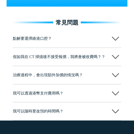
常見問題
點解要選擇維港口腔？
維港口腔踐行「醫道濟世」的大學校訓，各分院匯聚來自香港、內地的
博士碩士高資歷牙醫，十七年穩定開診。榮獲「2024香港企業領袖品
假如我在 CT 掃描後不接受報價，我將會被收費嗎？？
牌」、「2025香港企業領袖品牌」，是諾貝爾種植系統全球放心植牙中
心，香港新城電台與廣東衛視推薦品牌
不會！只要未開始實際服務之前，你不會被收取任何費用。
至今已服務超過三十個國家和地區的顧客，受到粵港澳大灣區及周邊城
市市民極高的口碑評價及信任推薦 珠海、深圳設有八大分院，香港亦設
治療過程中，會出現額外加價的情況嗎？
有咨詢及服務保障中心，有任何問題都可以隨時預約免費咨詢，讓人十
分放心
不會，治療前我們會詳細說明治療方案及對應的價錢，顧客同意並簽字
後，我們才會正式進行診療服務
我可以透過港幣支付費用嗎？
可以。維港口腔會按照當日匯率轉算收取費用，而匯率會及時告知客人
我可以隨時更改預約時間嗎？
可以，請盡早通過wechat或whatsapp聯絡我們，告知我們你原本預約的
時間及資料，並且重新預約的日期及時段