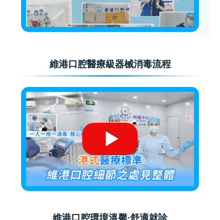
維港口腔醫療級器械消毒流程
維港口腔環境溫馨·舒適就診