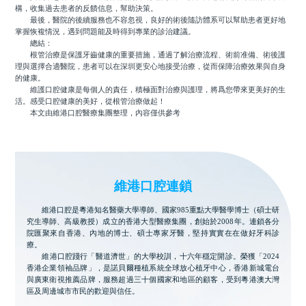
構，收集過去患者的反饋信息，幫助決策。
最後，醫院的後續服務也不容忽視，良好的術後隨訪體系可以幫助患者更好地
掌握恢複情況，遇到問題能及時得到專業的診治建議。
總結：
根管治療是保護牙齒健康的重要措施，通過了解治療流程、術前准備、術後護
理與選擇合適醫院，患者可以在深圳更安心地接受治療，從而保障治療效果與自身
的健康。
維護口腔健康是每個人的責任，積極面對治療與護理，將爲您帶來更美好的生
活。感受口腔健康的美好，從根管治療做起！
本文由維港口腔醫療集團整理，內容僅供參考
維港口腔連鎖
維港口腔是粵港知名醫藥大學導師、國家985重點大學醫學博士（碩士研
究生導師、高級教授）成立的香港大型醫療集團，創始於2008年。連鎖各分
院匯聚來自香港、內地的博士、碩士專家牙醫，堅持實實在在做好牙科診
療。
維港口腔踐行「醫道濟世」的大學校訓，十六年穩定開診。榮獲「2024
香港企業領袖品牌」，是諾貝爾種植系統全球放心植牙中心，香港新城電台
與廣東衛視推薦品牌，服務超過三十個國家和地區的顧客，受到粵港澳大灣
區及周邊城市市民的歡迎與信任。