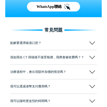
WhatsApp聯絡
常見問題
點解要選擇維港口腔？
維港口腔踐行「醫道濟世」的大學校訓，各分院匯聚來自香港、內地的
博士碩士高資歷牙醫，十七年穩定開診。榮獲「2024香港企業領袖品
假如我在 CT 掃描後不接受報價，我將會被收費嗎？？
牌」、「2025香港企業領袖品牌」，是諾貝爾種植系統全球放心植牙中
心，香港新城電台與廣東衛視推薦品牌
不會！只要未開始實際服務之前，你不會被收取任何費用。
至今已服務超過三十個國家和地區的顧客，受到粵港澳大灣區及周邊城
市市民極高的口碑評價及信任推薦 珠海、深圳設有八大分院，香港亦設
治療過程中，會出現額外加價的情況嗎？
有咨詢及服務保障中心，有任何問題都可以隨時預約免費咨詢，讓人十
分放心
不會，治療前我們會詳細說明治療方案及對應的價錢，顧客同意並簽字
後，我們才會正式進行診療服務
我可以透過港幣支付費用嗎？
可以。維港口腔會按照當日匯率轉算收取費用，而匯率會及時告知客人
我可以隨時更改預約時間嗎？