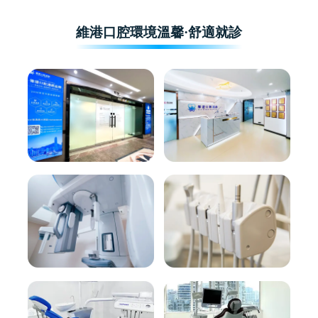
維港口腔環境溫馨·舒適就診