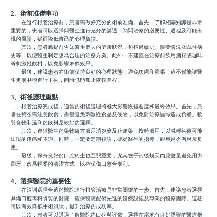
2、術前准備事項
在進行根管治療前，患者需做好充分的術前准備。首先，了解相關知識是非常
重要的，患者可以選擇與醫生進行充分的溝通，詢問治療的必要性、過程及可能出
現的風險，從而降低自己的心理負擔。
其次，患者應提前告知醫生個人的健康狀況，包括過敏史、服藥情況及既往病
史等，以便醫生制定更爲合理的治療方案。此外，不建議在治療前飲用酒精或咖啡
等刺激性飲料，以免影響麻醉效果。
最後，建議患者在術前保持良好的心理狀態，避免焦慮和緊張，這不僅能讓醫
生更順利地進行手術，同時也能加速恢複進程。
3、術後護理重點
根管治療完成後，適當的術後護理將極大影響恢複進度和最終效果。首先，患
者在術後需注意飲食，盡量避免刺激性食品及硬物，以免對治療區域造成負擔。軟
質食物和溫和的飲料是較好的選擇。
其次，遵循醫生的藥物處方服用消炎藥及止痛藥，按時服用，以減輕術後可能
出現的疼痛和不適。同時，一定要定期複診，聽從醫生的指導，觀察是否有異常反
應。
最後，保持良好的口腔衛生也至關重要，尤其在手術後幾天內應盡量避免用力
刷牙，改爲輕柔的清潔方式，以確保傷口愈合順利。
4、選擇醫院的重要性
在深圳選擇合適的醫院進行根管治療是非常關鍵的一步。首先，建議患者選擇
具備口腔專科資質的醫院，確保醫院配備先進的醫療設施及專業的醫療團隊。這樣
可以有效降低手術風險，提升治療的成功率。
其次，患者可以通過了解醫院的口碑與評價，選擇在當地有良好聲譽的醫療機