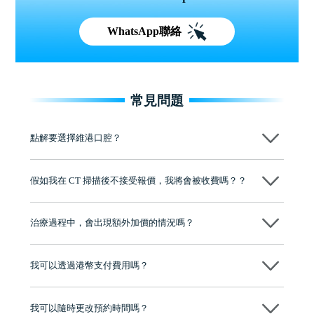
WhatsApp聯絡
常見問題
點解要選擇維港口腔？
維港口腔踐行「醫道濟世」的大學校訓，各分院匯聚來自香港、內地的
博士碩士高資歷牙醫，十七年穩定開診。榮獲「2024香港企業領袖品
假如我在 CT 掃描後不接受報價，我將會被收費嗎？？
牌」、「2025香港企業領袖品牌」，是諾貝爾種植系統全球放心植牙中
心，香港新城電台與廣東衛視推薦品牌
不會！只要未開始實際服務之前，你不會被收取任何費用。
至今已服務超過三十個國家和地區的顧客，受到粵港澳大灣區及周邊城
市市民極高的口碑評價及信任推薦 珠海、深圳設有八大分院，香港亦設
治療過程中，會出現額外加價的情況嗎？
有咨詢及服務保障中心，有任何問題都可以隨時預約免費咨詢，讓人十
分放心
不會，治療前我們會詳細說明治療方案及對應的價錢，顧客同意並簽字
後，我們才會正式進行診療服務
我可以透過港幣支付費用嗎？
可以。維港口腔會按照當日匯率轉算收取費用，而匯率會及時告知客人
我可以隨時更改預約時間嗎？