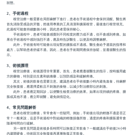
狀態。
2、手術過程
根管治療一般需要在局部麻醉下進行，患者在手術過程中會保持清醒。醫生將
首先清除受感染的牙髓，然後用專業的工具清潔和擴展根管，最後進行根管填充。
此過程可能會持續數個小時，因此患者需保持耐心。
手術過程中，患者可能會感覺到不同程度的壓力或不適，但不會感到疼痛。如
果在手術過程中感到強烈不適，應及時告訴醫生，以便及時調整麻醉。
此外，手術後有時可能會出現短暫的腫脹或不適感。醫生會給予適當的指導和
處方，以幫助患者舒緩不適。因此，患者在手術期間應保持放鬆，並遵循醫生的指
示。
3、術後護理
根管治療後，術後護理非常重要。首先，患者應遵循醫生的指示，按時服用處
方的藥物，特別是抗生素和鎮痛藥，以預防感染和緩解疼痛。
其次，術後的飲食也需要注意。建議患者在手術後數小時內避免進食，待麻醉
完全恢復後，應選擇柔軟且不刺激的食物，以減少對治療部位的刺激。
此外，患者應定期回診，以便醫生檢查治療的效果。如果出現持續的疼痛、腫
脹或其他不適，應立即就醫，避免病情惡化。
4、常見問題解答
患者在根管治療後，常常會有一些疑問。例如，手術後出現的輕微不適是否正
常？一般來說，這是手術過程中對組織的輕微損傷所致，適度的疼痛和腫脹通常會
隨著時間自行緩解。
另一個常見問題是術後多長時間可以恢復正常飲食？一般建議在手術後24小時
內避開硬食，待術區完全恢復後再逐漸恢復正常飲食。