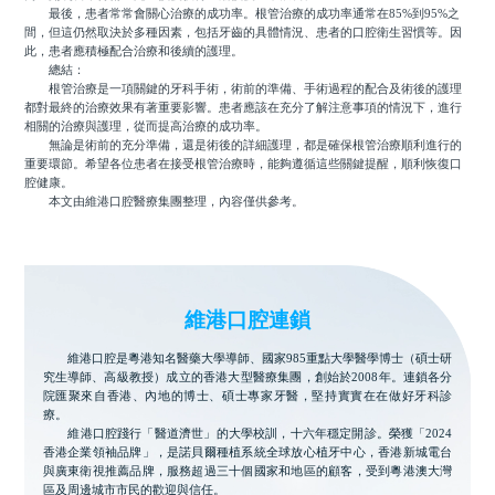
最後，患者常常會關心治療的成功率。根管治療的成功率通常在85%到95%之
間，但這仍然取決於多種因素，包括牙齒的具體情況、患者的口腔衛生習慣等。因
此，患者應積極配合治療和後續的護理。
總結：
根管治療是一項關鍵的牙科手術，術前的準備、手術過程的配合及術後的護理
都對最終的治療效果有著重要影響。患者應該在充分了解注意事項的情況下，進行
相關的治療與護理，從而提高治療的成功率。
無論是術前的充分準備，還是術後的詳細護理，都是確保根管治療順利進行的
重要環節。希望各位患者在接受根管治療時，能夠遵循這些關鍵提醒，順利恢復口
腔健康。
本文由維港口腔醫療集團整理，內容僅供參考。
維港口腔連鎖
維港口腔是粵港知名醫藥大學導師、國家985重點大學醫學博士（碩士研
究生導師、高級教授）成立的香港大型醫療集團，創始於2008年。連鎖各分
院匯聚來自香港、內地的博士、碩士專家牙醫，堅持實實在在做好牙科診
療。
維港口腔踐行「醫道濟世」的大學校訓，十六年穩定開診。榮獲「2024
香港企業領袖品牌」，是諾貝爾種植系統全球放心植牙中心，香港新城電台
與廣東衛視推薦品牌，服務超過三十個國家和地區的顧客，受到粵港澳大灣
區及周邊城市市民的歡迎與信任。