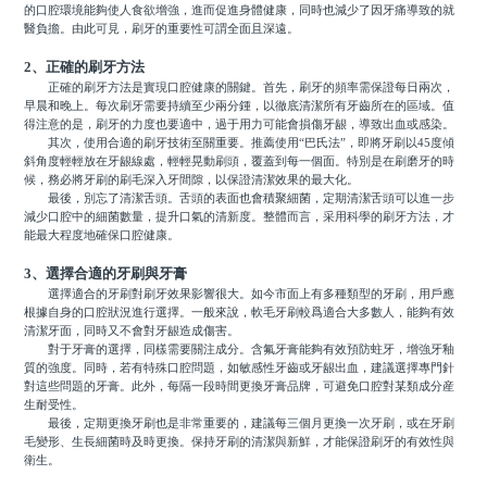
的口腔環境能夠使人食欲增強，進而促進身體健康，同時也減少了因牙痛導致的就
醫負擔。由此可見，刷牙的重要性可謂全面且深遠。
2、正確的刷牙方法
正確的刷牙方法是實現口腔健康的關鍵。首先，刷牙的頻率需保證每日兩次，
早晨和晚上。每次刷牙需要持續至少兩分鍾，以徹底清潔所有牙齒所在的區域。值
得注意的是，刷牙的力度也要適中，過于用力可能會損傷牙龈，導致出血或感染。
其次，使用合適的刷牙技術至關重要。推薦使用“巴氏法”，即將牙刷以45度傾
斜角度輕輕放在牙龈線處，輕輕晃動刷頭，覆蓋到每一個面。特別是在刷磨牙的時
候，務必將牙刷的刷毛深入牙間隙，以保證清潔效果的最大化。
最後，別忘了清潔舌頭。舌頭的表面也會積聚細菌，定期清潔舌頭可以進一步
減少口腔中的細菌數量，提升口氣的清新度。整體而言，采用科學的刷牙方法，才
能最大程度地確保口腔健康。
3、選擇合適的牙刷與牙膏
選擇適合的牙刷對刷牙效果影響很大。如今市面上有多種類型的牙刷，用戶應
根據自身的口腔狀況進行選擇。一般來說，軟毛牙刷較爲適合大多數人，能夠有效
清潔牙面，同時又不會對牙龈造成傷害。
對于牙膏的選擇，同樣需要關注成分。含氟牙膏能夠有效預防蛀牙，增強牙釉
質的強度。同時，若有特殊口腔問題，如敏感性牙齒或牙龈出血，建議選擇專門針
對這些問題的牙膏。此外，每隔一段時間更換牙膏品牌，可避免口腔對某類成分産
生耐受性。
最後，定期更換牙刷也是非常重要的，建議每三個月更換一次牙刷，或在牙刷
毛變形、生長細菌時及時更換。保持牙刷的清潔與新鮮，才能保證刷牙的有效性與
衛生。