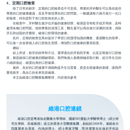
4、定期口腔檢查
除了日常的刷牙，定期的口腔檢查也不可忽視。專業的牙科醫生可以爲你提供
專業的口腔健康建議，並及早發現潛在的口腔問題。一般建議每六個月進行一次口
腔檢查，特別是對于有口腔疾病史的人群。
在檢查中，牙科醫生會評估牙齒的健康狀態，檢測是否有蛀牙或牙周病，及時
處理各種口腔問題。借助專業的清潔工具，醫生還可以爲你進行深層的清潔，清除
牙石和頑固的牙菌斑，確保口腔環境的健康。
此外，定期的檢查也爲你提供了學習口腔護理知識的機會，通過醫生的指導，
可以進一步改善個人的口腔衛生習慣，增強對口腔健康的重視程度。
總結：
綜上所述，刷牙的頻率和方法、選擇適合的牙刷與牙膏、以及定期進行口腔檢
查，都是確保口腔健康的關鍵環節。我們每個人都應積極采取行動，從日常生活的
小細節做起，維護自身的口腔健康。
最終，良好的口腔健康不僅能夠提升生活質量，更是全面健康的基礎。讓我們
重視刷牙，爲自己的未來投資健康。
本文由維港口腔醫療集團整理，內容僅供參考
維港口腔連鎖
維港口腔是粵港知名醫藥大學導師、國家985重點大學醫學博士（碩士研
究生導師、高級教授）成立的香港大型醫療集團，創始於2008年。連鎖各分
院匯聚來自香港、內地的博士、碩士專家牙醫，堅持實實在在做好牙科診