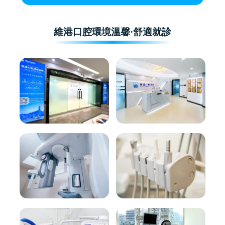
維港口腔環境溫馨·舒適就診