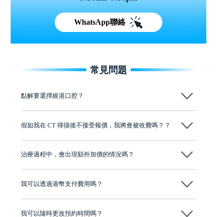
WhatsApp聯絡
常見問題
點解要選擇維港口腔？
維港口腔踐行「醫道濟世」的大學校訓，各分院匯聚來自香港、內地的
博士碩士高資歷牙醫，十七年穩定開診。榮獲「2024香港企業領袖品
假如我在 CT 掃描後不接受報價，我將會被收費嗎？？
牌」、「2025香港企業領袖品牌」，是諾貝爾種植系統全球放心植牙中
心，香港新城電台與廣東衛視推薦品牌
不會！只要未開始實際服務之前，你不會被收取任何費用。
至今已服務超過三十個國家和地區的顧客，受到粵港澳大灣區及周邊城
市市民極高的口碑評價及信任推薦 珠海、深圳設有八大分院，香港亦設
治療過程中，會出現額外加價的情況嗎？
有咨詢及服務保障中心，有任何問題都可以隨時預約免費咨詢，讓人十
分放心
不會，治療前我們會詳細說明治療方案及對應的價錢，顧客同意並簽字
後，我們才會正式進行診療服務
我可以透過港幣支付費用嗎？
可以。維港口腔會按照當日匯率轉算收取費用，而匯率會及時告知客人
我可以隨時更改預約時間嗎？