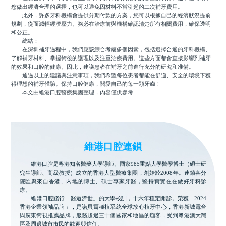
您做出經濟合理的選擇，也可以避免因材料不當引起的二次補牙費用。
此外，許多牙科機構會提供分期付款的方案，您可以根據自己的經濟狀況提前
規劃，從而減輕經濟壓力。務必在治療前與機構確認清楚所有相關費用，確保透明
和公正。
總結：
在深圳補牙過程中，我們應該綜合考慮多個因素，包括選擇合適的牙科機構、
了解補牙材料、掌握術後的護理以及注重治療費用。這些方面都會直接影響到補牙
的效果和口腔的健康。因此，建議患者在補牙之前進行充分的研究和准備。
通過以上的建議與注意事項，我們希望每位患者都能在舒適、安全的環境下獲
得理想的補牙體驗。保持口腔健康，關愛自己的每一顆牙齒！
本文由維港口腔醫療集團整理，內容僅供參考
維港口腔連鎖
維港口腔是粵港知名醫藥大學導師、國家985重點大學醫學博士（碩士研
究生導師、高級教授）成立的香港大型醫療集團，創始於2008年。連鎖各分
院匯聚來自香港、內地的博士、碩士專家牙醫，堅持實實在在做好牙科診
療。
維港口腔踐行「醫道濟世」的大學校訓，十六年穩定開診。榮獲「2024
香港企業領袖品牌」，是諾貝爾種植系統全球放心植牙中心，香港新城電台
與廣東衛視推薦品牌，服務超過三十個國家和地區的顧客，受到粵港澳大灣
區及周邊城市市民的歡迎與信任。