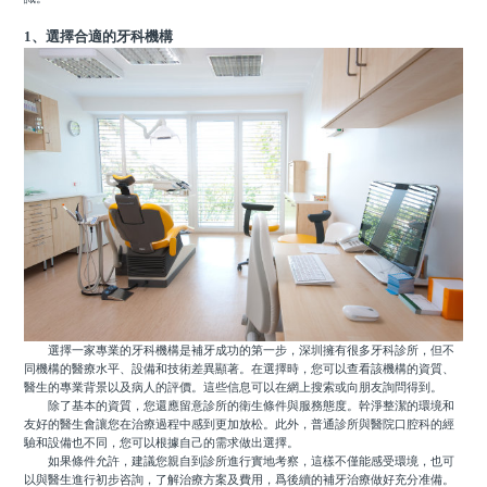
1、選擇合適的牙科機構
選擇一家專業的牙科機構是補牙成功的第一步，深圳擁有很多牙科診所，但不
同機構的醫療水平、設備和技術差異顯著。在選擇時，您可以查看該機構的資質、
醫生的專業背景以及病人的評價。這些信息可以在網上搜索或向朋友詢問得到。
除了基本的資質，您還應留意診所的衛生條件與服務態度。幹淨整潔的環境和
友好的醫生會讓您在治療過程中感到更加放松。此外，普通診所與醫院口腔科的經
驗和設備也不同，您可以根據自己的需求做出選擇。
如果條件允許，建議您親自到診所進行實地考察，這樣不僅能感受環境，也可
以與醫生進行初步咨詢，了解治療方案及費用，爲後續的補牙治療做好充分准備。