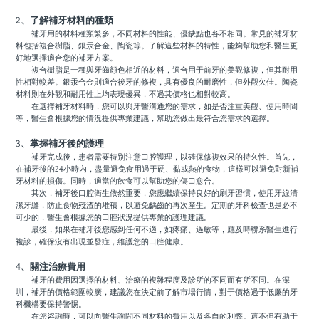
2、了解補牙材料的種類
補牙用的材料種類繁多，不同材料的性能、優缺點也各不相同。常見的補牙材
料包括複合樹脂、銀汞合金、陶瓷等。了解這些材料的特性，能夠幫助您和醫生更
好地選擇適合您的補牙方案。
複合樹脂是一種與牙齒顔色相近的材料，適合用于前牙的美觀修複，但其耐用
性相對較差。銀汞合金則適合後牙的修複，具有優良的耐磨性，但外觀欠佳。陶瓷
材料則在外觀和耐用性上均表現優異，不過其價格也相對較高。
在選擇補牙材料時，您可以與牙醫溝通您的需求，如是否注重美觀、使用時間
等，醫生會根據您的情況提供專業建議，幫助您做出最符合您需求的選擇。
3、掌握補牙後的護理
補牙完成後，患者需要特別注意口腔護理，以確保修複效果的持久性。首先，
在補牙後的24小時內，盡量避免食用過于硬、黏或熱的食物，這樣可以避免對新補
牙材料的損傷。同時，適當的飲食可以幫助您的傷口愈合。
其次，補牙後口腔衛生依然重要，您應繼續保持良好的刷牙習慣，使用牙線清
潔牙縫，防止食物殘渣的堆積，以避免齲齒的再次産生。定期的牙科檢查也是必不
可少的，醫生會根據您的口腔狀況提供專業的護理建議。
最後，如果在補牙後您感到任何不適，如疼痛、過敏等，應及時聯系醫生進行
複診，確保沒有出現並發症，維護您的口腔健康。
4、關注治療費用
補牙的費用因選擇的材料、治療的複雜程度及診所的不同而有所不同。在深
圳，補牙的價格範圍較廣，建議您在決定前了解市場行情，對于價格過于低廉的牙
科機構要保持警惕。
在您咨詢時，可以向醫生詢問不同材料的費用以及各自的利弊。這不但有助于