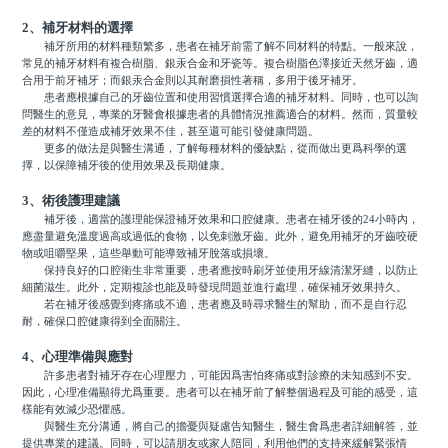
2、補牙材料的選擇
補牙所用的材料種類繁多，患者在補牙前需了解不同材料的特點。一般來說，
常見的補牙材料有複合樹脂、銀汞合金和牙瓷等。複合樹脂色澤接近天然牙齒，適
合用于前牙補牙；而銀汞合金則以其耐磨損性著稱，多用于後牙補牙。
患者應根據自己的牙齒位置和使用習慣選擇合適的補牙材料。同時，也可以詢
問醫生的意見，專業的牙醫會根據患者的具體情況推薦適合的材料。然而，質量較
差的材料不僅造成補牙效果不佳，甚至還可能引發健康問題。
更多的做法是與醫生溝通，了解每種材料的優缺點，從而做出更爲科學的選
擇，以保障補牙後的使用效果及長期健康。
3、術後護理建議
補牙後，適當的護理能保證補牙效果和口腔健康。患者在補牙後的24小時內，
應盡量避免溫度過高或過低的食物，以免刺激牙齒。此外，避免用補牙的牙齒咬硬
物或咀嚼堅果，這些舉動可能導致補牙脫落或損壞。
保持良好的口腔衛生非常重要，患者應按時刷牙並使用牙線清潔牙縫，以防止
細菌滋生。此外，定期複診也能及時發現問題並進行處理，確保補牙效果持久。
若在補牙後感覺到疼痛或不適，患者應及時尋求醫生的幫助，而不是自行忍
耐，確保口腔健康得到全面關注。
4、心理準備與應對
許多患者對補牙存在心理壓力，可能因爲害怕疼痛或對診療的未知感到不安。
因此，心理准備顯得尤爲重要。患者可以在補牙前了解整個過程及可能的感受，這
樣能有效減少恐懼感。
與醫生充分溝通，將自己的擔憂與疑慮告知醫生，醫生會爲患者詳細解答，並
提供專業的建議。同時，可以請朋友或家人陪同，利用他們的支持來緩解緊張情