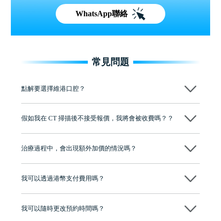
WhatsApp聯絡
常見問題
點解要選擇維港口腔？
維港口腔踐行「醫道濟世」的大學校訓，各分院匯聚來自香港、內地的
博士碩士高資歷牙醫，十七年穩定開診。榮獲「2024香港企業領袖品
假如我在 CT 掃描後不接受報價，我將會被收費嗎？？
牌」、「2025香港企業領袖品牌」，是諾貝爾種植系統全球放心植牙中
心，香港新城電台與廣東衛視推薦品牌
不會！只要未開始實際服務之前，你不會被收取任何費用。
至今已服務超過三十個國家和地區的顧客，受到粵港澳大灣區及周邊城
市市民極高的口碑評價及信任推薦 珠海、深圳設有八大分院，香港亦設
治療過程中，會出現額外加價的情況嗎？
有咨詢及服務保障中心，有任何問題都可以隨時預約免費咨詢，讓人十
分放心
不會，治療前我們會詳細說明治療方案及對應的價錢，顧客同意並簽字
後，我們才會正式進行診療服務
我可以透過港幣支付費用嗎？
可以。維港口腔會按照當日匯率轉算收取費用，而匯率會及時告知客人
我可以隨時更改預約時間嗎？