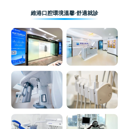
維港口腔環境溫馨·舒適就診