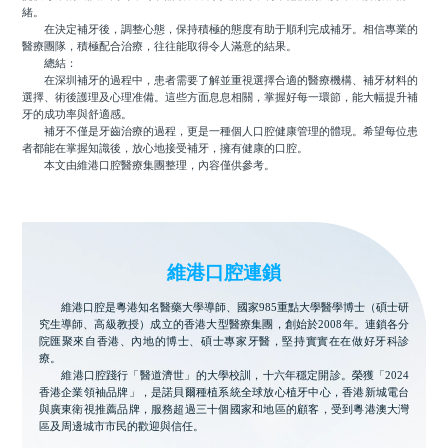
緒。
在決定補牙後，調整心態，保持積極的態度有助于順利完成補牙。相信專業的
醫療團隊，積極配合治療，往往能取得令人滿意的結果。
總結：
在深圳補牙的過程中，患者需要了解並重視選擇合適的醫療機構、補牙材料的
選擇、術後護理及心理准備。這些方面息息相關，掌握好每一環節，能大幅提升補
牙的成功率與舒適感。
補牙不僅是牙齒治療的過程，更是一種個人口腔健康管理的體現。希望每位患
者都能在掌握知識後，放心地接受補牙，擁有健康的口腔。
本文由維港口腔醫療集團整理，內容僅供參考。
維港口腔連鎖
維港口腔是粵港知名醫藥大學導師、國家985重點大學醫學博士（碩士研
究生導師、高級教授）成立的香港大型醫療集團，創始於2008年。連鎖各分
院匯聚來自香港、內地的博士、碩士專家牙醫，堅持實實在在做好牙科診
療。
維港口腔踐行「醫道濟世」的大學校訓，十六年穩定開診。榮獲「2024
香港企業領袖品牌」，是諾貝爾種植系統全球放心植牙中心，香港新城電台
與廣東衛視推薦品牌，服務超過三十個國家和地區的顧客，受到粵港澳大灣
區及周邊城市市民的歡迎與信任。