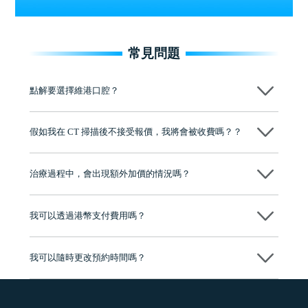
常見問題
點解要選擇維港口腔？
維港口腔踐行「醫道濟世」的大學校訓，各分院匯聚來自香港、內地的
博士碩士高資歷牙醫，十七年穩定開診。榮獲「2024香港企業領袖品
假如我在 CT 掃描後不接受報價，我將會被收費嗎？？
牌」、「2025香港企業領袖品牌」，是諾貝爾種植系統全球放心植牙中
心，香港新城電台與廣東衛視推薦品牌
不會！只要未開始實際服務之前，你不會被收取任何費用。
至今已服務超過三十個國家和地區的顧客，受到粵港澳大灣區及周邊城
市市民極高的口碑評價及信任推薦 珠海、深圳設有八大分院，香港亦設
治療過程中，會出現額外加價的情況嗎？
有咨詢及服務保障中心，有任何問題都可以隨時預約免費咨詢，讓人十
分放心
不會，治療前我們會詳細說明治療方案及對應的價錢，顧客同意並簽字
後，我們才會正式進行診療服務
我可以透過港幣支付費用嗎？
可以。維港口腔會按照當日匯率轉算收取費用，而匯率會及時告知客人
我可以隨時更改預約時間嗎？
可以，請盡早通過wechat或whatsapp聯絡我們，告知我們你原本預約的
時間及資料，並且重新預約的日期及時段