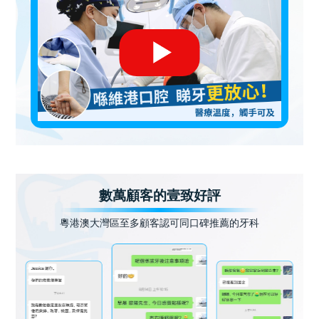
數萬顧客的壹致好評
粵港澳大灣區至多顧客認可同口碑推薦的牙科