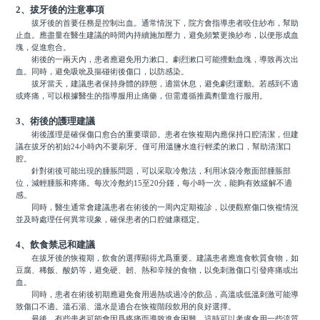
2、拔牙後的注意事項
拔牙後的首要任務是控制出血。通常情況下，院方會指導患者咬住紗布，幫助
止血。應盡量在醫生建議的時間內持續施加壓力，避免頻繁更換紗布，以便形成血
塊，促進愈合。
術後的一兩天內，患者應避免用力漱口。劇烈漱口可能攪動血塊，導致再次出
血。同時，避免吸吮及摳碰術後傷口，以防感染。
拔牙當天，建議患者保持身體的靜態，適當休息，避免劇烈運動。若感到不適
或疼痛，可以根據醫生的指導服用止痛藥，但需遵循推薦劑量進行服用。
3、術後的護理建議
術後護理是確保傷口愈合的重要環節。患者在恢複期內應保持口腔清潔，但建
議在拔牙的初始24小時內不要刷牙。僅可用溫鹽水進行輕柔的漱口，幫助清潔口
腔。
針對術後可能出現的腫脹問題，可以采取冷敷法，利用冰袋冷敷面部腫脹部
位，減輕腫脹和疼痛。每次冷敷約15至20分鍾，每小時一次，能夠有效緩解不適
感。
同時，醫生通常會建議患者在術後的一周內定期複診，以便觀察傷口恢複情況
並及時處理任何異常現象，確保患者的口腔健康穩定。
4、飲食禁忌和建議
在拔牙後的恢複期，飲食的選擇顯得尤爲重要。建議患者應進食軟質食物，如
豆腐、稀飯、酸奶等，避免硬、韌、熱和辛辣的食物，以免刺激傷口引發疼痛或出
血。
同時，患者在術後初期應避免食用過熱或過冷的飲品，高溫或低溫刺激可能導
致傷口不適。溫石湯、溫水是適合在恢複階段飲用的良好選擇。
最後，有些患者可能會因爲疼痛而導致進食困難，這時可以考慮食用一些流質