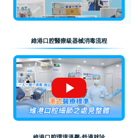
維港口腔醫療級器械消毒流程
維港口腔環境溫馨·舒適就診