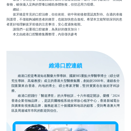
食物，確保攝入足夠的營養以輔助身體恢複，但切忌用力咀嚼。
總結：
拔牙雖是常見的口腔治療，但在術前、術中和術後都需認真對待。合適的准備
與護理，不僅能夠減輕患者的痛苦，也能加快愈合進程。希望本文能幫助深圳的患
者更好地理解拔牙前後的注意事項，安心度過恢複期。
讓我們一起重視口腔健康，為美好的微笑加分！
本文由維港口腔醫療集團整理，內容僅供參考
維港口腔連鎖
維港口腔是粵港知名醫藥大學導師、國家985重點大學醫學博士（碩士研
究生導師、高級教授）成立的香港大型醫療集團，創始於2008年。連鎖各分
院匯聚來自香港、內地的博士、碩士專家牙醫，堅持實實在在做好牙科診
療。
維港口腔踐行「醫道濟世」的大學校訓，十六年穩定開診。榮獲「2024
香港企業領袖品牌」，是諾貝爾種植系統全球放心植牙中心，香港新城電台
與廣東衛視推薦品牌，服務超過三十個國家和地區的顧客，受到粵港澳大灣
區及周邊城市市民的歡迎與信任。