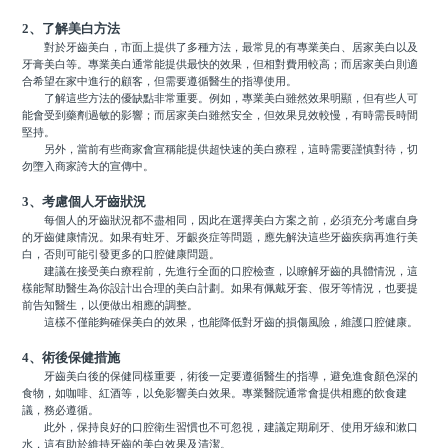
2、了解美白方法
對於牙齒美白，市面上提供了多種方法，最常見的有專業美白、居家美白以及
牙膏美白等。專業美白通常能提供最快的效果，但相對費用較高；而居家美白則適
合希望在家中進行的顧客，但需要遵循醫生的指導使用。
了解這些方法的優缺點非常重要。例如，專業美白雖然效果明顯，但有些人可
能會受到藥劑過敏的影響；而居家美白雖然安全，但效果見效較慢，有時需長時間
堅持。
另外，當前有些商家會宣稱能提供超快速的美白療程，這時需要謹慎對待，切
勿墮入商家誇大的宣傳中。
3、考慮個人牙齒狀況
每個人的牙齒狀況都不盡相同，因此在選擇美白方案之前，必須充分考慮自身
的牙齒健康情況。如果有蛀牙、牙齦炎症等問題，應先解決這些牙齒疾病再進行美
白，否則可能引發更多的口腔健康問題。
建議在接受美白療程前，先進行全面的口腔檢查，以瞭解牙齒的具體情況，這
樣能幫助醫生為你設計出合理的美白計劃。如果有佩戴牙套、假牙等情況，也要提
前告知醫生，以便做出相應的調整。
這樣不僅能夠確保美白的效果，也能降低對牙齒的損傷風險，維護口腔健康。
4、術後保健措施
牙齒美白後的保健同樣重要，術後一定要遵循醫生的指導，避免進食顏色深的
食物，如咖啡、紅酒等，以免影響美白效果。專業醫院通常會提供相應的飲食建
議，務必遵循。
此外，保持良好的口腔衛生習慣也不可忽視，建議定期刷牙、使用牙線和漱口
水，這有助於維持牙齒的美白效果及清潔。