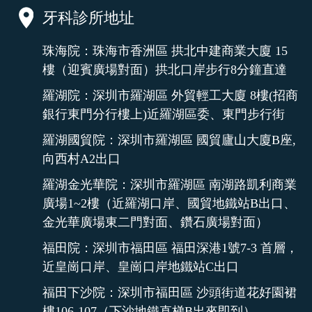
牙科診所地址
珠海院：珠海市香洲區 拱北中建商業大廈 15
樓（迎賓廣場對面）拱北口岸步行8分鐘直達
羅湖院：深圳市羅湖區 外貿輕工大廈 8樓(招商
銀行東門分行樓上)近羅湖區委、東門步行街
羅湖國貿院：深圳市羅湖區 國貿廬山大廈B座,
向西村A2出口
羅湖金光華院：深圳市羅湖區 南湖路凱利商業
廣場1~2樓（近羅湖口岸、國貿地鐵站B出口、
金光華廣場東二門對面、鑽石廣場對面）
福田院：深圳市福田區 福田深港1號7-3 首層，
近皇崗口岸、皇崗口岸地鐵站C出口
福田下沙院：深圳市福田區 沙頭街道花好園裙
樓106-107（下沙地鐵直梯B出來即到）