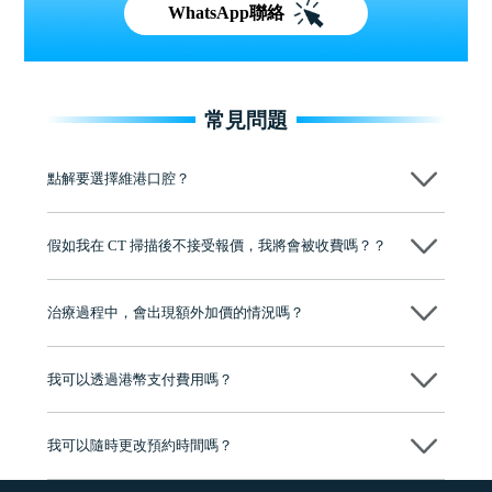
WhatsApp聯絡
常見問題
點解要選擇維港口腔？
維港口腔踐行「醫道濟世」的大學校訓，各分院匯聚來自香港、內地的
博士碩士高資歷牙醫，十七年穩定開診。榮獲「2024香港企業領袖品
假如我在 CT 掃描後不接受報價，我將會被收費嗎？？
牌」、「2025香港企業領袖品牌」，是諾貝爾種植系統全球放心植牙中
心，香港新城電台與廣東衛視推薦品牌
不會！只要未開始實際服務之前，你不會被收取任何費用。
至今已服務超過三十個國家和地區的顧客，受到粵港澳大灣區及周邊城
市市民極高的口碑評價及信任推薦 珠海、深圳設有八大分院，香港亦設
治療過程中，會出現額外加價的情況嗎？
有咨詢及服務保障中心，有任何問題都可以隨時預約免費咨詢，讓人十
分放心
不會，治療前我們會詳細說明治療方案及對應的價錢，顧客同意並簽字
後，我們才會正式進行診療服務
我可以透過港幣支付費用嗎？
可以。維港口腔會按照當日匯率轉算收取費用，而匯率會及時告知客人
我可以隨時更改預約時間嗎？
可以，請盡早通過wechat或whatsapp聯絡我們，告知我們你原本預約的