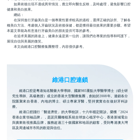
如果術後出現不適或異常情況，應立即向醫生反映，及時處理，避免影響口腔
健康和美白效果。
總結：
在深圳進行牙齒美白是一個專業性要求較高的過程，選擇正確的診所、了解各
種美白方法、考慮個人牙齒狀況及術後保健，都是獲得最佳效果的重要步驟。希望
本篇文章能為有意進行牙齒美白的朋友提供可靠的參考。
在追求美麗的路途上，健康永遠是第一位的，讓我們在專業的指導和呵護下，
展現自信與美麗的微笑。
本文由維港口腔醫療集團整理，內容僅供參考。
維港口腔連鎖
維港口腔是粵港知名醫藥大學導師、國家985重點大學醫學博士（碩士研
究生導師、高級教授）成立的香港大型醫療集團，創始於2008年。連鎖各分
院匯聚來自香港、內地的博士、碩士專家牙醫，堅持實實在在做好牙科診
療。
維港口腔踐行「醫道濟世」的大學校訓，十六年穩定開診。榮獲「2024
香港企業領袖品牌」，是諾貝爾種植系統全球放心植牙中心，香港新城電台
與廣東衛視推薦品牌，服務超過三十個國家和地區的顧客，受到粵港澳大灣
區及周邊城市市民的歡迎與信任。