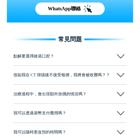
WhatsApp聯絡
常見問題
點解要選擇維港口腔？
維港口腔踐行「醫道濟世」的大學校訓，各分院匯聚來自香港、內地的
博士碩士高資歷牙醫，十七年穩定開診。榮獲「2024香港企業領袖品
假如我在 CT 掃描後不接受報價，我將會被收費嗎？？
牌」、「2025香港企業領袖品牌」，是諾貝爾種植系統全球放心植牙中
心，香港新城電台與廣東衛視推薦品牌
不會！只要未開始實際服務之前，你不會被收取任何費用。
至今已服務超過三十個國家和地區的顧客，受到粵港澳大灣區及周邊城
市市民極高的口碑評價及信任推薦 珠海、深圳設有八大分院，香港亦設
治療過程中，會出現額外加價的情況嗎？
有咨詢及服務保障中心，有任何問題都可以隨時預約免費咨詢，讓人十
分放心
不會，治療前我們會詳細說明治療方案及對應的價錢，顧客同意並簽字
後，我們才會正式進行診療服務
我可以透過港幣支付費用嗎？
可以。維港口腔會按照當日匯率轉算收取費用，而匯率會及時告知客人
我可以隨時更改預約時間嗎？