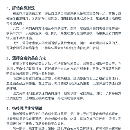
2、評估自身狀況
在選擇牙齒美白之前，評估自身的口腔健康狀況是相當重要的一步。首先，應
確保牙齒無蛀牙、牙周病等口腔問題。如果口腔健康狀況不佳，建議先進行治療後
再考慮美白。
其次，不同的美白方法適合不同的需求。例如，敏感性牙齒的患者需選擇溫和
的美白方式，以避免造成不適。因此，醫生在進行全面檢查後，能根據患者的實際
情況給予專業建議。
此外，還需考慮個人的生活習慣以及飲食偏好。例如，喜歡喝咖啡或茶的人，
可能會發現牙齒易染色。了解這些因素有助於制定適合的美白計劃。
3、選擇合適的美白方法
市場上有多種牙齒美白方法，包括專業診所美白、居家美白和激光美白等。在
深圳，美白技術日新月異，選擇最適合自己的方式至關重要。首先，專業診所的即
時美白效果顯著，但費用相對較高。
而居家美白雖然便宜且方便，但效果稍遜。建議使用市面上合格的美白產品，
並遵循產品說明使用。在這方面，與牙醫進行諮詢尤為重要，以確保選擇的產品無
副作用。
激光美白法則是最快速的美白選擇，但需承擔一定的風險。因此，了解各種方
法的優缺點、適用性及後續效果後，再做出明智的選擇。
4、術後護理非常關鍵
術後護理在牙齒美白的過程中同樣重要。美白後，牙齒可能會出現敏感現象，
這時應儘量避免食用過熱、過冷或酸性食物。此外，保持良好的口腔衛生習慣，定
期刷牙和使用牙線，有助於維持美白效果。
另一點是，應定期回診，讓醫生評估美白效果及口腔狀況。這可預防未來可能