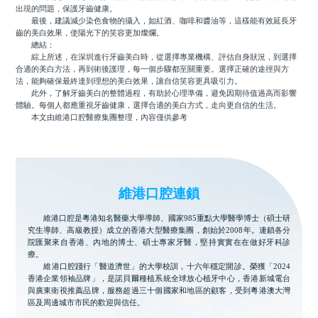
出現的問題，保護牙齒健康。
最後，建議減少染色食物的攝入，如紅酒、咖啡和醬油等，這樣能有效延長牙
齒的美白效果，使陽光下的笑容更加燦爛。
總結：
綜上所述，在深圳進行牙齒美白時，從選擇專業機構、評估自身狀況，到選擇
合適的美白方法，再到術後護理，每一個步驟都至關重要。選擇正確的途徑與方
法，能夠確保最終達到理想的美白效果，讓自信笑容更具吸引力。
此外，了解牙齒美白的整體過程，有助於心理準備，避免因期待值過高而影響
體驗。每個人都應重視牙齒健康，選擇合適的美白方式，走向更自信的生活。
本文由維港口腔醫療集團整理，內容僅供參考
維港口腔連鎖
維港口腔是粵港知名醫藥大學導師、國家985重點大學醫學博士（碩士研
究生導師、高級教授）成立的香港大型醫療集團，創始於2008年。連鎖各分
院匯聚來自香港、內地的博士、碩士專家牙醫，堅持實實在在做好牙科診
療。
維港口腔踐行「醫道濟世」的大學校訓，十六年穩定開診。榮獲「2024
香港企業領袖品牌」，是諾貝爾種植系統全球放心植牙中心，香港新城電台
與廣東衛視推薦品牌，服務超過三十個國家和地區的顧客，受到粵港澳大灣
區及周邊城市市民的歡迎與信任。