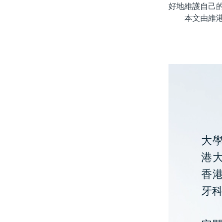
好地維護自己
本文由維港口
大
港大
香
牙