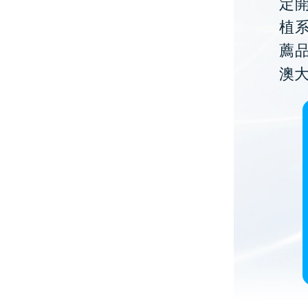
定開
植
薦
澳