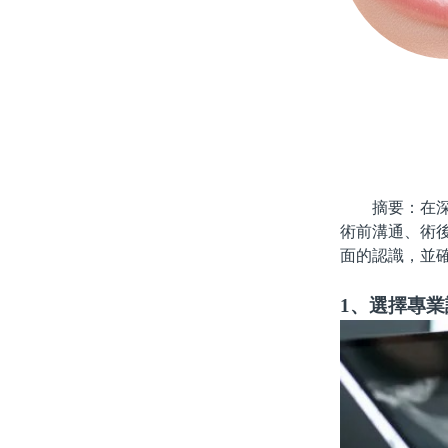
摘要：在深圳
術前溝通、術
面的認識，並
1、選擇專