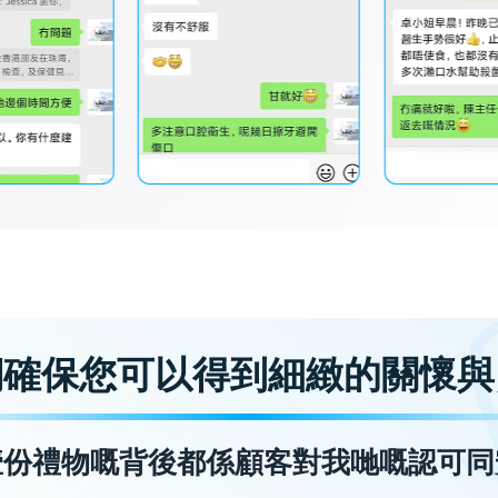
們確保您可以得到細緻的關懷與
壹份禮物嘅背後都係顧客對我哋嘅認可同