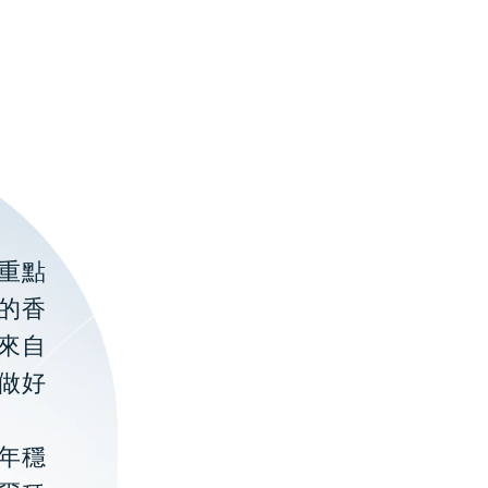
重點
的香
聚來自
做好
年穩