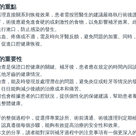
的重點
直接關系到恢複效果，患者需按照醫生的建議嚴格執行術後
術後應避免進食硬的或刺激性的食物，以免影響補牙效果。此
進行漱口，防止感染的發生。
、疼痛或不適，需及時向牙醫反饋，避免問題的加重。同時，
，促進口腔健康恢複。
查的重要性
是保證口腔健康的關鍵。補牙後，患者應在規定的時間內回診
其他牙齒的健康情況。
，能及時發現並處理潛在的問題，避免炎症或蛀牙等情況的發
，往往能夠減少後續的治療成本和痛苦。
會根據患者的口腔狀況，提供個性化的保健建議，幫助患者養
進整體健康。
整個過程中，從選擇專業診所、術前溝通、術後護理到定期檢
。認真遵循每個步驟，能夠有效提高治療的安全性和效果。
的分享，讀者能對深圳補牙過程中的注意事項有一個更深入的