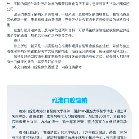
外，不同的保險計劃對牙科治療的覆蓋範圍也有所不同，患者可事先咨詢相關保險
公司。
讓我們更加了解補牙所需費用，一般來說，直接補牙的價格會低于根管治療及
其他複雜手術。患者應根據自身情況，充分評估是否有必要選擇較高級的材料與技
術。
在進行補牙治療後，及時索取發票和資料，可以爲後續保險報銷或醫療記錄提
供必要的憑證，切勿忘記保存這些重要文件。
總結：
綜上所述，補牙是一項需要細心准備和選擇合適醫療服務的過程。希望每位患
者在深圳補牙時都能參考本文提供的指南，做好充分的准備，確保治療順利進行。
保持良好的口腔衛生和定期檢查是保護牙齒健康的有效方式。願每個人都能擁
有一口健康的牙齒，享受美好的生活。
本文由維港口腔醫療集團整理，內容僅供參考
維港口腔連鎖
維港口腔是粵港知名醫藥大學導師、國家985重點大學醫學博士（碩士研
究生導師、高級教授）成立的香港大型醫療集團，創始於2008年。連鎖各分
院匯聚來自香港、內地的博士、碩士專家牙醫，堅持實實在在做好牙科診
療。
維港口腔踐行「醫道濟世」的大學校訓，十六年穩定開診。榮獲「2024
香港企業領袖品牌」，是諾貝爾種植系統全球放心植牙中心，香港新城電台