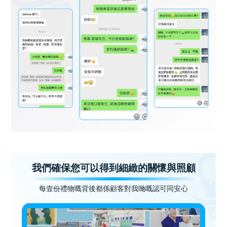
我們確保您可以得到細緻的關懷與照顧
每壹份禮物嘅背後都係顧客對我哋嘅認可同安心