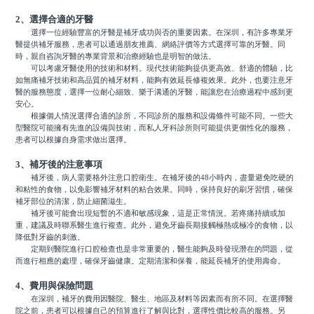
2、選擇合適的牙醫
選擇一位經驗豐富的牙醫是補牙成功與否的重要因素。在深圳，有許多專業牙
醫提供補牙服務，患者可以通過朋友推薦、網絡評價等方式選擇可靠的牙醫。同
時，親自咨詢牙醫的專業背景和治療經驗也是明智的做法。
可以考慮牙醫使用的技術和材料。現代技術能夠提供更高效、舒適的體驗，比
如無痛補牙技術和高品質的補牙材料，能夠有效延長修複效果。此外，也要注意牙
醫的服務態度，選擇一位耐心細致、樂于溝通的牙醫，能讓您在治療過程中感到更
安心。
根據個人情況選擇合適的診所，不同診所的服務和設備條件可能不同。一些大
型醫院可能擁有先進的設備與技術，而私人牙科診所則可能提供更個性化的服務，
患者可以根據自身需求做出選擇。
3、補牙後的注意事項
補牙後，病人需要格外注意口腔衛生。在補牙後的48小時內，盡量避免吃硬的
和粘性的食物，以免影響補牙材料的粘合效果。同時，保持良好的刷牙習慣，確保
補牙部位的清潔，防止細菌滋生。
補牙後可能會出現短暫的不適和敏感現象，這是正常情況。若疼痛持續或加
重，建議及時聯系醫生進行複查。此外，避免牙齒長期接觸極熱或極冷的食物，以
降低對牙齒的刺激。
定期到醫院進行口腔檢查也是非常重要的，醫生能夠及時發現潛在的問題，從
而進行相應的處理，確保牙齒健康。定期清潔和保養，能延長補牙的使用壽命。
4、費用與保險問題
在深圳，補牙的費用因醫院、醫生、地區及材料等因素而有所不同。在選擇醫
院之前，患者可以根據自己的預算進行了解與比對，選擇性價比較高的服務。另