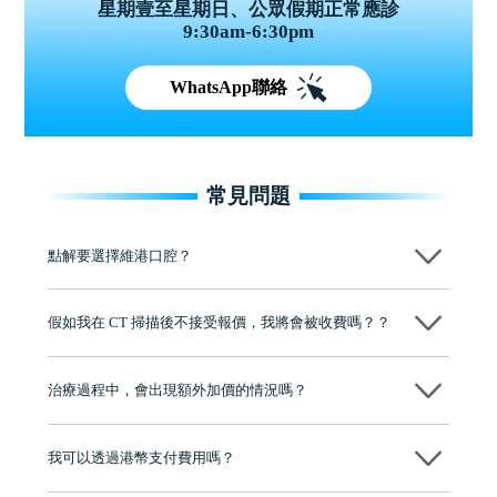
星期壹至星期日、公眾假期正常應診
9:30am-6:30pm
WhatsApp聯絡
常見問題
點解要選擇維港口腔？
維港口腔踐行「醫道濟世」的大學校訓，各分院匯聚來自香港、內地的
博士碩士高資歷牙醫，十七年穩定開診。榮獲「2024香港企業領袖品
假如我在 CT 掃描後不接受報價，我將會被收費嗎？？
牌」、「2025香港企業領袖品牌」，是諾貝爾種植系統全球放心植牙中
心，香港新城電台與廣東衛視推薦品牌
不會！只要未開始實際服務之前，你不會被收取任何費用。
至今已服務超過三十個國家和地區的顧客，受到粵港澳大灣區及周邊城
市市民極高的口碑評價及信任推薦 珠海、深圳設有八大分院，香港亦設
治療過程中，會出現額外加價的情況嗎？
有咨詢及服務保障中心，有任何問題都可以隨時預約免費咨詢，讓人十
分放心
不會，治療前我們會詳細說明治療方案及對應的價錢，顧客同意並簽字
後，我們才會正式進行診療服務
我可以透過港幣支付費用嗎？
可以。維港口腔會按照當日匯率轉算收取費用，而匯率會及時告知客人