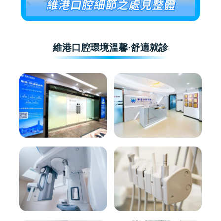
維港口腔環境溫馨·舒適就診