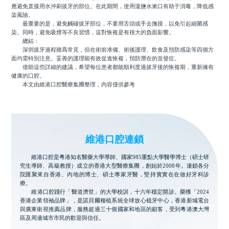
應避免直接用水沖刷拔牙的部位。在此期間，使用溫鹽水漱口有助于消毒，降低感
染風險。
最重要的是，避免觸碰拔牙部位，不要用舌頭或手去撫摸，以免引起細菌感
染。同時，避免吸煙等不良習慣，這對恢複是有很大的負面影響。
總結：
深圳拔牙過程雖爲常見，但在術前准備、術後護理、飲食及預防感染等四個方
面均需特別注意。妥善的護理能有效促進恢複，預防潛在的並發症。
借助這些詳細的建議，希望每位患者都能順利度過拔牙後的恢複期，重新擁有
健康的口腔。
本文由維港口腔醫療集團整理，內容僅供參考
維港口腔連鎖
維港口腔是粵港知名醫藥大學導師、國家985重點大學醫學博士（碩士研
究生導師、高級教授）成立的香港大型醫療集團，創始於2008年。連鎖各分
院匯聚來自香港、內地的博士、碩士專家牙醫，堅持實實在在做好牙科診
療。
維港口腔踐行「醫道濟世」的大學校訓，十六年穩定開診。榮獲「2024
香港企業領袖品牌」，是諾貝爾種植系統全球放心植牙中心，香港新城電台
與廣東衛視推薦品牌，服務超過三十個國家和地區的顧客，受到粵港澳大灣
區及周邊城市市民的歡迎與信任。