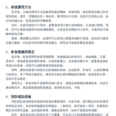
2、術後護理方法
拔牙後，正確的護理方法是確保恢複的關鍵。術後初期，務必要保持傷口的清
潔與幹燥。通常，牙醫會給您一塊紗布，要求咬住30分鍾，這樣可以幫助止血。如
出現持續出血，您需及時與牙醫聯系。
此外，在拔牙後的24小時內，盡量避免用力漱口或者吸吮，以免傷口裂開。同
時，您可以適當地應用冰袋來減輕腫脹，尤其是在初期的48小時內，冰敷有助于緩
解疼痛與浮腫。
最後，聽從醫生的指示，必要時可以使用止痛藥來減輕不適感。請勿自行服用
非處方藥物，特別是含有阿斯匹林的藥品，因爲這可能會影響血液凝固。
3、飲食建議與禁忌
拔牙後，飲食選擇對恢複至關重要。術後建議以軟食爲主，例如稀飯、豆腐、
香蕉等，避免硬食或刺激性食物，以免刺激傷口。在術後的幾天內，盡量避免熱飲
和過冷的食物，這樣可以減輕疼痛並降低刺激。
同時，鏟除或逃避可能産生尖銳邊緣的食物，比如堅果、炸食等，以免影響傷
口的愈合。爲了幫助牙齒愈合，補充富含維生素和礦物質的食物，如蔬菜和水果，
也是非常必要的。
總而言之，飲食控制不僅能幫助傷口愈合，還能促進整體的健康恢複，在拔牙
後的幾天內，務必嚴格遵循飲食建議，確保飲食清淡、均衡。
4、預防感染措施
預防感染是保障拔牙後順利恢複的重要環節。在拔牙後，遵守醫生的所有護理
指導是必須的，包括按時服藥與定期複診。一般來說，拔牙後的一周內，您應密切
關注任何異常迹象，如持續性疼痛、腫脹或發熱等，如有不適需及時就醫。
此外，保持良好的口腔衛生也十分重要。可以在24小時後開始輕柔地漱口，但