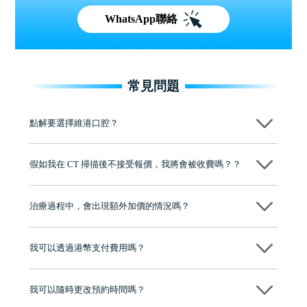
WhatsApp聯絡
常見問題
點解要選擇維港口腔？
維港口腔踐行「醫道濟世」的大學校訓，各分院匯聚來自香港、內地的
博士碩士高資歷牙醫，十七年穩定開診。榮獲「2024香港企業領袖品
假如我在 CT 掃描後不接受報價，我將會被收費嗎？？
牌」、「2025香港企業領袖品牌」，是諾貝爾種植系統全球放心植牙中
心，香港新城電台與廣東衛視推薦品牌
不會！只要未開始實際服務之前，你不會被收取任何費用。
至今已服務超過三十個國家和地區的顧客，受到粵港澳大灣區及周邊城
市市民極高的口碑評價及信任推薦 珠海、深圳設有八大分院，香港亦設
治療過程中，會出現額外加價的情況嗎？
有咨詢及服務保障中心，有任何問題都可以隨時預約免費咨詢，讓人十
分放心
不會，治療前我們會詳細說明治療方案及對應的價錢，顧客同意並簽字
後，我們才會正式進行診療服務
我可以透過港幣支付費用嗎？
可以。維港口腔會按照當日匯率轉算收取費用，而匯率會及時告知客人
我可以隨時更改預約時間嗎？