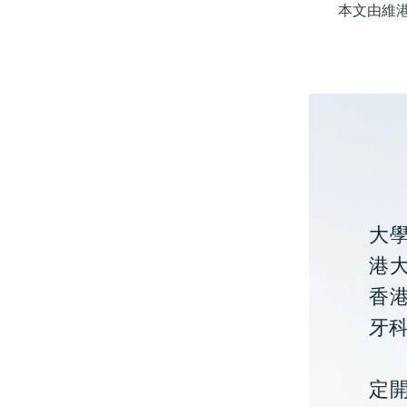
本文由維港口
大
港大
香
牙
定開