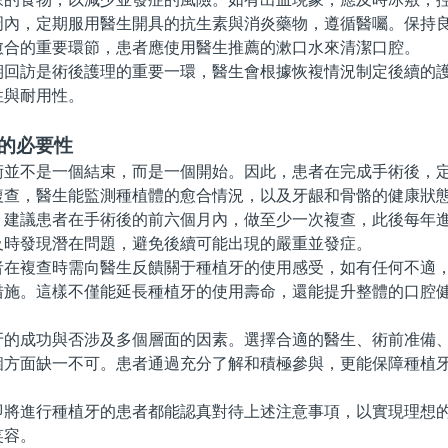
，定期服用醫生開具的抗生素與消炎藥物，遵循醫囑。保持良
愈合的重要環節，患者應使用醫生推薦的漱口水來清潔口腔。
訪是術後護理的重要一環，醫生會根據恢複情況制定後續的護
性與耐用性。
查的必要性
不是一個結束，而是一個開始。因此，患者在完成手術後，定
複查，醫生能監測種植體的愈合情況，以及牙龈和骨骼的健康狀
議患者在手術後的前六個月內，做至少一次複查，此後每年進
及時發現潛在問題，避免後續可能出現的嚴重並發症。
複查時需向醫生反饋關于種植牙的使用感受，如有任何不適，
措施。這樣不僅能延長種植牙的使用壽命，還能提升整體的口腔
成功與否涉及多個層面的因素。選擇合適的醫生、術前准備、
個方面缺一不可。患者通過充分了解和積極參與，更能保障種植
進行種植牙的患者都能認真對待上述注意事項，以實現理想的
笑容。