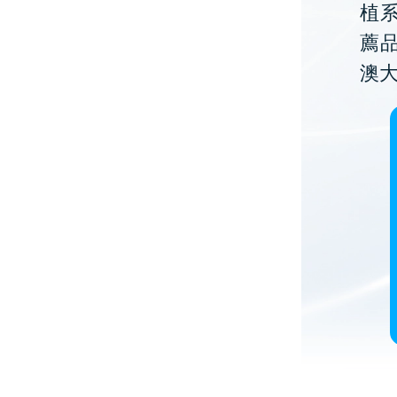
植
薦
澳