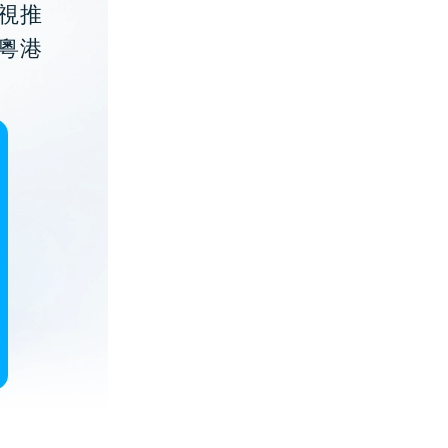
視推
粵港