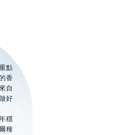
重點
的香
聚來自
做好
年穩
貝爾種