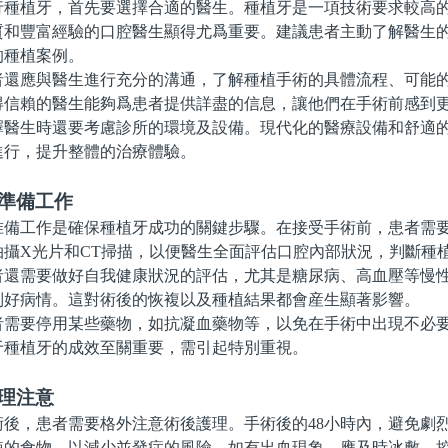
植牙，首先要選擇合適的醫生。種植牙是一項技術要求較高的
質和豐富經驗的口腔醫生顯得尤爲重要。建議患者主動了解醫生
的種植案例。
應與醫生進行充分的溝通，了解種植手術的具體流程、可能的
得信賴的醫生能夠爲患者提供詳盡的信息，讓他們在手術前感到
生時還要考慮診所的環境及設備。現代化的醫療設備和舒適的
進行，提升整體的治療體驗。
的準備工作
工作是確保種植牙成功的關鍵步驟。在接受手術前，患者需要
拍攝X光片和CT掃描，以便醫生全面評估口腔內部狀況，判斷種
需要做好自我健康狀況的評估，尤其是糖尿病、高血壓等慢性
制好病情。這對術後的恢複以及種植結果都會産生顯著影響。
要停用某些藥物，如抗凝血藥物等，以免在手術中出現不必要
于種植牙的成效至關重要，需引起特別重視。
理注意
，患者需要格外注意術後護理。手術後的48小時內，避免劇
辣的食物，以減少並發症的風險。如有出血現象，應及時冰敷，