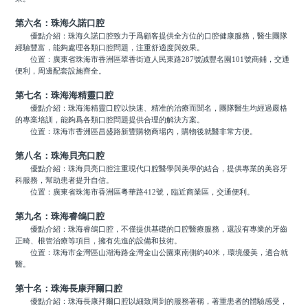
第六名：珠海久諾口腔
優點介紹：珠海久諾口腔致力于爲顧客提供全方位的口腔健康服務，醫生團隊
經驗豐富，能夠處理各類口腔問題，注重舒適度與效果。
位置：廣東省珠海市香洲區翠香街道人民東路287號誠豐名園101號商鋪，交通
便利，周邊配套設施齊全。
第七名：珠海海精靈口腔
優點介紹：珠海海精靈口腔以快速、精准的治療而聞名，團隊醫生均經過嚴格
的專業培訓，能夠爲各類口腔問題提供合理的解決方案。
位置：珠海市香洲區昌盛路新豐購物商場內，購物後就醫非常方便。
第八名：珠海貝亮口腔
優點介紹：珠海貝亮口腔注重現代口腔醫學與美學的結合，提供專業的美容牙
科服務，幫助患者提升自信。
位置：廣東省珠海市香洲區粵華路412號，臨近商業區，交通便利。
第九名：珠海睿鴿口腔
優點介紹：珠海睿鴿口腔，不僅提供基礎的口腔醫療服務，還設有專業的牙齒
正畸、根管治療等項目，擁有先進的設備和技術。
位置：珠海市金灣區山湖海路金灣金山公園東南側約40米，環境優美，適合就
醫。
第十名：珠海長康拜爾口腔
優點介紹：珠海長康拜爾口腔以細致周到的服務著稱，著重患者的體驗感受，