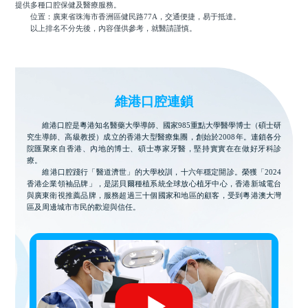
提供多種口腔保健及醫療服務。
位置：廣東省珠海市香洲區健民路77A，交通便捷，易于抵達。
以上排名不分先後，內容僅供參考，就醫請謹慎。
維港口腔連鎖
維港口腔是粵港知名醫藥大學導師、國家985重點大學醫學博士（碩士研
究生導師、高級教授）成立的香港大型醫療集團，創始於2008年。連鎖各分
院匯聚來自香港、內地的博士、碩士專家牙醫，堅持實實在在做好牙科診
療。
維港口腔踐行「醫道濟世」的大學校訓，十六年穩定開診。榮獲「2024
香港企業領袖品牌」，是諾貝爾種植系統全球放心植牙中心，香港新城電台
與廣東衛視推薦品牌，服務超過三十個國家和地區的顧客，受到粵港澳大灣
區及周邊城市市民的歡迎與信任。