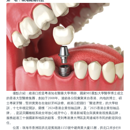
優點介紹：維港口腔是粵港知名醫藥大學導師、國家985重點大學醫學博士成立
的香港大型醫療集團，創始于2008年。連鎖各分院彙聚來自香港、內地的博士、碩
士專家牙醫，堅持實實在在做好牙科診療。維港口腔踐行「醫道濟世」的大學校
訓，十七年穩定開診。榮獲「2024香港企業領袖品牌」及「2025香港企業領袖品
牌」，是諾貝爾種植系統全球放心植牙中心，香港新城電台與廣東衛視推薦品牌，
服務超過三十個國家和地區的顧客，受到粵港澳大灣區及周邊城市市民的歡迎與信
任。
位置：珠海市香洲區拱北迎賓南路1155號中建商業大廈15層，拱北口岸步行8