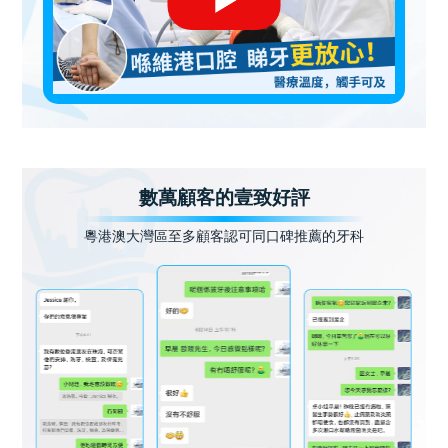
數萬顧客的壹致好評
粵港澳大灣區至多顧客認可同口碑推薦的牙科