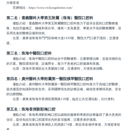
分鍾直達
官網地址：
https://www.vickongdentist.com/
第二名：遵義醫科大學第五附屬（珠海）醫院口腔科
優點介紹：遵義醫科大學第五附屬醫院口腔科致力于提供全面的口腔醫療服
務，包括牙齒矯正、種植和美白等。擁有一支高素質、專業水平高的醫療團隊，並
采用先進的醫療設備和技術。
位置：廣東省珠海市鬥門區珠峰大道1439號，醫院大門口易于識別，交通便
捷。
第三名：珠海中醫院口腔科
優點介紹：珠海中醫院口腔科結合中西醫優勢，注重整體治療，並提供個性化
的方案。醫院環境舒適、設備齊全，致力于患者的口腔健康和美麗。
位置：珠海市香洲區吉大景樂路53號，交通便利，方便患者就醫。
第四名：廣州醫科大學附屬第一醫院橫琴醫院口腔科
優點介紹：廣州醫科大學附屬第一醫院橫琴醫院口腔科致力于高端口腔醫療，
提供優質的知識和技術支持。采用國際領先的診療設備，確保患者獲得高效、安全
的治療體驗。
位置：廣東省珠海市香洲區寶興路118號，臨近公共交通站點，出行便利。
第五名：珠海香洲劉彩梅口腔
優點介紹：珠海香洲劉彩梅口腔以細致的服務和專業的診療贏得了廣大患者的
信任，提供包括兒童口腔護理在內的多項服務，注重患者舒適感。
位置：廣東省珠海市香洲區人民西路174號，附近有多個停車場，方便駕車前
來。