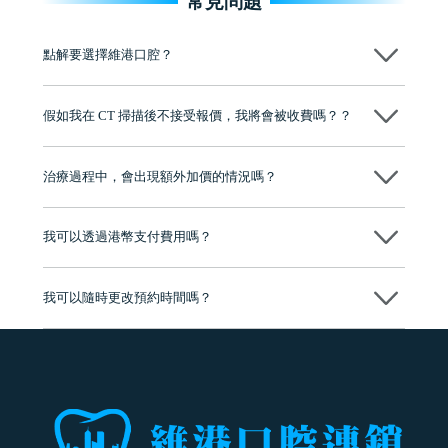
常見問題
點解要選擇維港口腔？
維港口腔踐行「醫道濟世」的大學校訓，各分院匯聚來自香港、內地的
博士碩士高資歷牙醫，十七年穩定開診。榮獲「2024香港企業領袖品
假如我在 CT 掃描後不接受報價，我將會被收費嗎？？
牌」、「2025香港企業領袖品牌」，是諾貝爾種植系統全球放心植牙中
心，香港新城電台與廣東衛視推薦品牌
不會！只要未開始實際服務之前，你不會被收取任何費用。
至今已服務超過三十個國家和地區的顧客，受到粵港澳大灣區及周邊城
市市民極高的口碑評價及信任推薦 珠海、深圳設有八大分院，香港亦設
治療過程中，會出現額外加價的情況嗎？
有咨詢及服務保障中心，有任何問題都可以隨時預約免費咨詢，讓人十
分放心
不會，治療前我們會詳細說明治療方案及對應的價錢，顧客同意並簽字
後，我們才會正式進行診療服務
我可以透過港幣支付費用嗎？
可以。維港口腔會按照當日匯率轉算收取費用，而匯率會及時告知客人
我可以隨時更改預約時間嗎？
可以，請盡早通過wechat或whatsapp聯絡我們，告知我們你原本預約的
時間及資料，並且重新預約的日期及時段