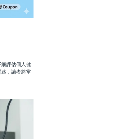
細評估個人健
闡述，讀者將掌