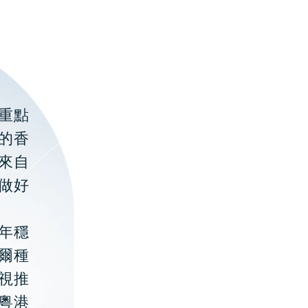
重點
的香
聚來自
做好
年穩
貝爾種
視推
粵港