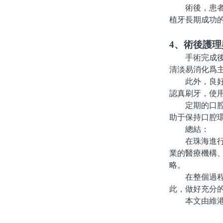
術後，患者需
植牙長期成功
4、術後護理
手術完成後，
清淡易消化爲
此外，良好的
認真刷牙，使
定期的口腔檢
助于保持口腔
總結：
在珠海進行種
業的醫療機構
略。
在整個過程中
此，做好充分
本文由維港口