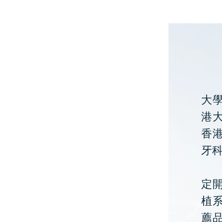
大
港大
香
牙
定開
植
薦