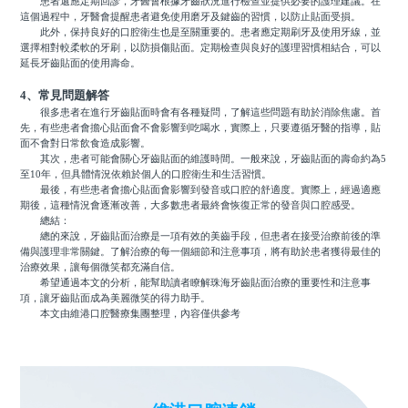
患者還應定期回診，牙醫會根據牙齒狀況進行檢查並提供必要的護理建議。在
這個過程中，牙醫會提醒患者避免使用磨牙及鍵齒的習慣，以防止貼面受損。
此外，保持良好的口腔衛生也是至關重要的。患者應定期刷牙及使用牙線，並
選擇相對較柔軟的牙刷，以防損傷貼面。定期檢查與良好的護理習慣相結合，可以
延長牙齒貼面的使用壽命。
4、常見問題解答
很多患者在進行牙齒貼面時會有各種疑問，了解這些問題有助於消除焦慮。首
先，有些患者會擔心貼面會不會影響到吃喝水，實際上，只要遵循牙醫的指導，貼
面不會對日常飲食造成影響。
其次，患者可能會關心牙齒貼面的維護時間。一般來說，牙齒貼面的壽命約為5
至10年，但具體情況依賴於個人的口腔衛生和生活習慣。
最後，有些患者會擔心貼面會影響到發音或口腔的舒適度。實際上，經過適應
期後，這種情況會逐漸改善，大多數患者最終會恢復正常的發音與口腔感受。
總結：
總的來說，牙齒貼面治療是一項有效的美齒手段，但患者在接受治療前後的準
備與護理非常關鍵。了解治療的每一個細節和注意事項，將有助於患者獲得最佳的
治療效果，讓每個微笑都充滿自信。
希望通過本文的分析，能幫助讀者瞭解珠海牙齒貼面治療的重要性和注意事
項，讓牙齒貼面成為美麗微笑的得力助手。
本文由維港口腔醫療集團整理，內容僅供參考