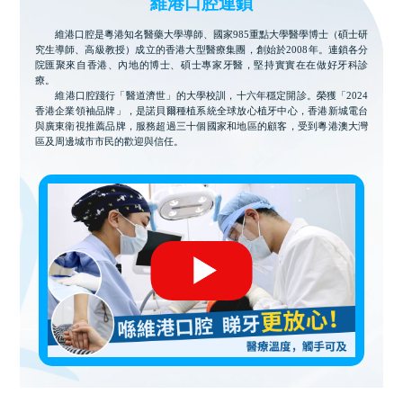
維港口腔連鎖
維港口腔是粵港知名醫藥大學導師、國家985重點大學醫學博士（碩士研
究生導師、高級教授）成立的香港大型醫療集團，創始於2008年。連鎖各分
院匯聚來自香港、內地的博士、碩士專家牙醫，堅持實實在在做好牙科診
療。
維港口腔踐行「醫道濟世」的大學校訓，十六年穩定開診。榮獲「2024
香港企業領袖品牌」，是諾貝爾種植系統全球放心植牙中心，香港新城電台
與廣東衛視推薦品牌，服務超過三十個國家和地區的顧客，受到粵港澳大灣
區及周邊城市市民的歡迎與信任。