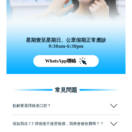
星期壹至星期日、公眾假期正常應診
9:30am-6:30pm
WhatsApp聯絡
常見問題
點解要選擇維港口腔？
維港口腔踐行「醫道濟世」的大學校訓，各分院匯聚來自香港、內地的
博士碩士高資歷牙醫，十七年穩定開診。榮獲「2024香港企業領袖品
假如我在 CT 掃描後不接受報價，我將會被收費嗎？？
牌」、「2025香港企業領袖品牌」，是諾貝爾種植系統全球放心植牙中
心，香港新城電台與廣東衛視推薦品牌
不會！只要未開始實際服務之前，你不會被收取任何費用。