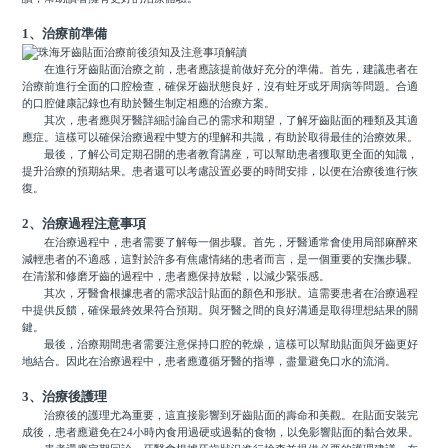
1、治療前準備
在進行牙齒貼面治療之前，患者應該提前做好充分的準備。首先，建議患者在
治療前進行全面的口腔檢查，確保牙齒狀態良好，沒有蛀牙或牙周病等問題。合適
的口腔健康記錄也有助於醫生制定相應的治療方案。
其次，患者應與牙醫詳細討論自己的需求和期望，了解牙齒貼面的種類及其適
應症。這樣可以確保治療過程中雙方的理解和共識，有助於取得最佳的治療效果。
最後，了解公司定期召開的患者教育講座，可以幫助患者獲取更全面的知識，
提升治療的預期結果。患者還可以考慮設置必要的時間安排，以便在治療後進行恢
復。
2、治療過程注意事項
在治療過程中，患者需要了解每一個步驟。首先，牙醫通常會使用局部麻醉來
減輕患者的不適感，這對於許多有焦慮情緒的患者而言，是一個重要的安撫步驟。
在清潔和修磨牙齒的過程中，患者應保持放鬆，以減少緊張感。
其次，牙醫會根據患者的需求設計貼面的顏色和形狀。這需要患者在治療過程
中提供反饋，確保最終效果符合預期。與牙醫之間的良好溝通是取得理想結果的關
鍵。
最後，治療期間患者需要注意保持口腔的乾燥，這樣可以幫助貼面與牙齒更好
地結合。因此在治療過程中，患者應遵循牙醫的指導，盡量避免口水的流淌。
3、治療後護理
治療後的護理尤為重要，這直接影響到牙齒貼面的壽命和美觀。在貼面安裝完
成後，患者應避免在24小時內食用過硬或過黏的食物，以免影響貼面的黏合效果。