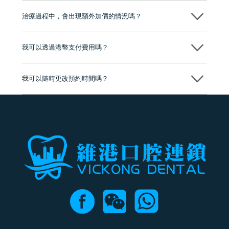
至今已服務超過三十個國家和地區的顧客，受到粵港澳大灣區及周邊城
市市民極高的口碑評價及信任推薦 珠海、深圳設有八大分院，香港亦設
治療過程中，會出現額外加價的情況嗎？
有咨詢及服務保障中心，有任何問題都可以隨時預約免費咨詢，讓人十
分放心
不會，治療前我們會詳細說明治療方案及對應的價錢，顧客同意並簽字
後，我們才會正式進行診療服務
我可以透過港幣支付費用嗎？
可以。維港口腔會按照當日匯率轉算收取費用，而匯率會及時告知客人
我可以隨時更改預約時間嗎？
可以，請盡早通過wechat或whatsapp聯絡我們，告知我們你原本預約的
時間及資料，並且重新預約的日期及時段