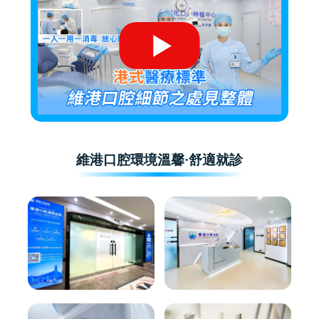
維港口腔環境溫馨·舒適就診