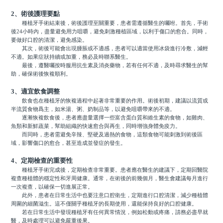
2、術後護理要點
種植牙手術結束後，術後護理至關重要，患者需遵循醫生的囑咐。首先，手術
後24小時內，盡量避免用力咀嚼，避免刺激種植區域，以利于傷口的愈合。同時，
要做好口腔的清潔，避免感染。
其次，術後可能會出現腫脹或不適感，患者可以適當使用冰袋進行冷敷，減輕
不適。如果症狀持續或加重，務必及時聯系醫生。
最後，遵醫囑按時服用抗生素及消炎藥物，若有任何不適，及時尋求醫生的幫
助，確保術後恢複順利。
3、適宜飲食調整
飲食也在種植牙的恢複過程中起著非常重要的作用。術後初期，建議以流質或
半流質食物爲主，如米湯、粥、奶制品等，以避免咀嚼帶來的不適。
逐漸恢複飲食後，患者應盡量選擇一些富含蛋白質和維生素的食物，如雞肉、
魚類和新鮮蔬菜，幫助組織的快速愈合與再生，同時增強身體免疫力。
而同時，患者需避免辛辣、堅硬及過熱的食物，這類食物可能刺激到術後區
域，影響傷口的愈合，甚至造成並發症的發生。
4、定期檢查的重要性
種植牙手術完成後，定期檢查非常重要。患者應在醫生的建議下，定期回醫院
複查種植體的穩定性和牙周健康。通常，在術後的前幾個月，醫生會建議每月進行
一次複查，以確保一切進展正常。
此外，患者在日常生活中也要注意口腔衛生，定期進行口腔清潔，減少種植體
周圍的細菌滋生。這不僅關乎種植牙的長期使用，還能保持良好的口腔健康。
若在日常生活中發現種植牙有任何異常情況，例如松動或疼痛，請務必盡早就
醫，及時處理可以避免嚴重後果。