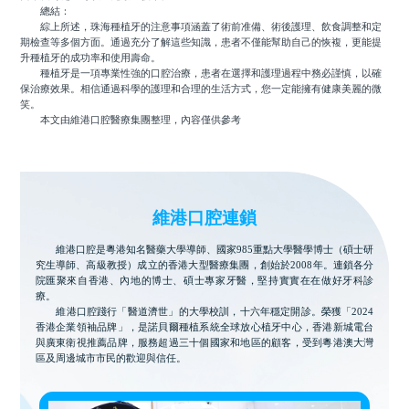
總結：
綜上所述，珠海種植牙的注意事項涵蓋了術前准備、術後護理、飲食調整和定
期檢查等多個方面。通過充分了解這些知識，患者不僅能幫助自己的恢複，更能提
升種植牙的成功率和使用壽命。
種植牙是一項專業性強的口腔治療，患者在選擇和護理過程中務必謹慎，以確
保治療效果。相信通過科學的護理和合理的生活方式，您一定能擁有健康美麗的微
笑。
本文由維港口腔醫療集團整理，內容僅供參考
維港口腔連鎖
維港口腔是粵港知名醫藥大學導師、國家985重點大學醫學博士（碩士研
究生導師、高級教授）成立的香港大型醫療集團，創始於2008年。連鎖各分
院匯聚來自香港、內地的博士、碩士專家牙醫，堅持實實在在做好牙科診
療。
維港口腔踐行「醫道濟世」的大學校訓，十六年穩定開診。榮獲「2024
香港企業領袖品牌」，是諾貝爾種植系統全球放心植牙中心，香港新城電台
與廣東衛視推薦品牌，服務超過三十個國家和地區的顧客，受到粵港澳大灣
區及周邊城市市民的歡迎與信任。