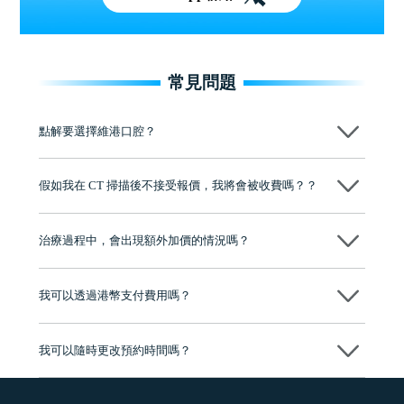
常見問題
點解要選擇維港口腔？
維港口腔踐行「醫道濟世」的大學校訓，各分院匯聚來自香港、內地的
博士碩士高資歷牙醫，十七年穩定開診。榮獲「2024香港企業領袖品
假如我在 CT 掃描後不接受報價，我將會被收費嗎？？
牌」、「2025香港企業領袖品牌」，是諾貝爾種植系統全球放心植牙中
心，香港新城電台與廣東衛視推薦品牌
不會！只要未開始實際服務之前，你不會被收取任何費用。
至今已服務超過三十個國家和地區的顧客，受到粵港澳大灣區及周邊城
市市民極高的口碑評價及信任推薦 珠海、深圳設有八大分院，香港亦設
治療過程中，會出現額外加價的情況嗎？
有咨詢及服務保障中心，有任何問題都可以隨時預約免費咨詢，讓人十
分放心
不會，治療前我們會詳細說明治療方案及對應的價錢，顧客同意並簽字
後，我們才會正式進行診療服務
我可以透過港幣支付費用嗎？
可以。維港口腔會按照當日匯率轉算收取費用，而匯率會及時告知客人
我可以隨時更改預約時間嗎？
可以，請盡早通過wechat或whatsapp聯絡我們，告知我們你原本預約的
時間及資料，並且重新預約的日期及時段