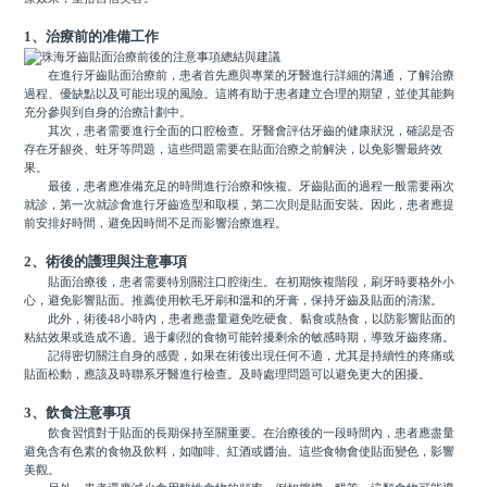
1、治療前的准備工作
在進行牙齒貼面治療前，患者首先應與專業的牙醫進行詳細的溝通，了解治療
過程、優缺點以及可能出現的風險。這將有助于患者建立合理的期望，並使其能夠
充分參與到自身的治療計劃中。
其次，患者需要進行全面的口腔檢查。牙醫會評估牙齒的健康狀況，確認是否
存在牙龈炎、蛀牙等問題，這些問題需要在貼面治療之前解決，以免影響最終效
果。
最後，患者應准備充足的時間進行治療和恢複。牙齒貼面的過程一般需要兩次
就診，第一次就診會進行牙齒造型和取模，第二次則是貼面安裝。因此，患者應提
前安排好時間，避免因時間不足而影響治療進程。
2、術後的護理與注意事項
貼面治療後，患者需要特別關注口腔衛生。在初期恢複階段，刷牙時要格外小
心，避免影響貼面。推薦使用軟毛牙刷和溫和的牙膏，保持牙齒及貼面的清潔。
此外，術後48小時內，患者應盡量避免吃硬食、黏食或熱食，以防影響貼面的
粘結效果或造成不適。過于劇烈的食物可能幹擾剩余的敏感時期，導致牙齒疼痛。
記得密切關注自身的感覺，如果在術後出現任何不適，尤其是持續性的疼痛或
貼面松動，應該及時聯系牙醫進行檢查。及時處理問題可以避免更大的困擾。
3、飲食注意事項
飲食習慣對于貼面的長期保持至關重要。在治療後的一段時間內，患者應盡量
避免含有色素的食物及飲料，如咖啡、紅酒或醬油。這些食物會使貼面變色，影響
美觀。