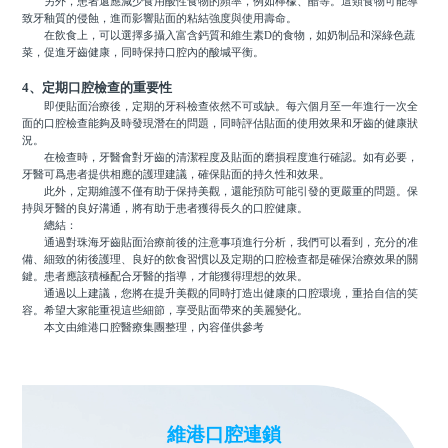
另外，患者還應減少食用酸性食物的頻率，例如檸檬、醋等。這類食物可能導
致牙釉質的侵蝕，進而影響貼面的粘結強度與使用壽命。
在飲食上，可以選擇多攝入富含鈣質和維生素D的食物，如奶制品和深綠色蔬
菜，促進牙齒健康，同時保持口腔內的酸堿平衡。
4、定期口腔檢查的重要性
即便貼面治療後，定期的牙科檢查依然不可或缺。每六個月至一年進行一次全
面的口腔檢查能夠及時發現潛在的問題，同時評估貼面的使用效果和牙齒的健康狀
況。
在檢查時，牙醫會對牙齒的清潔程度及貼面的磨損程度進行確認。如有必要，
牙醫可爲患者提供相應的護理建議，確保貼面的持久性和效果。
此外，定期維護不僅有助于保持美觀，還能預防可能引發的更嚴重的問題。保
持與牙醫的良好溝通，將有助于患者獲得長久的口腔健康。
總結：
通過對珠海牙齒貼面治療前後的注意事項進行分析，我們可以看到，充分的准
備、細致的術後護理、良好的飲食習慣以及定期的口腔檢查都是確保治療效果的關
鍵。患者應該積極配合牙醫的指導，才能獲得理想的效果。
通過以上建議，您將在提升美觀的同時打造出健康的口腔環境，重拾自信的笑
容。希望大家能重視這些細節，享受貼面帶來的美麗變化。
本文由維港口腔醫療集團整理，內容僅供參考
維港口腔連鎖