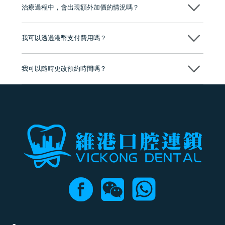
市市民極高的口碑評價及信任推薦 珠海、深圳設有八大分院，香港亦設
治療過程中，會出現額外加價的情況嗎？
有咨詢及服務保障中心，有任何問題都可以隨時預約免費咨詢，讓人十
分放心
不會，治療前我們會詳細說明治療方案及對應的價錢，顧客同意並簽字
後，我們才會正式進行診療服務
我可以透過港幣支付費用嗎？
可以。維港口腔會按照當日匯率轉算收取費用，而匯率會及時告知客人
我可以隨時更改預約時間嗎？
可以，請盡早通過wechat或whatsapp聯絡我們，告知我們你原本預約的
時間及資料，並且重新預約的日期及時段