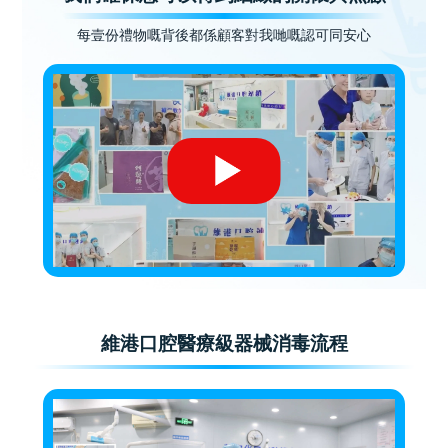
每壹份禮物嘅背後都係顧客對我哋嘅認可同安心
維港口腔醫療級器械消毒流程