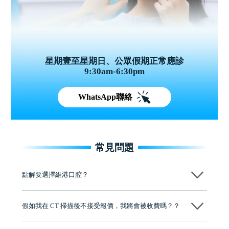
星期壹至星期日、公眾假期正常應診
9:30am-6:30pm
WhatsApp聯絡
常見問題
點解要選擇維港口腔？
維港口腔踐行「醫道濟世」的大學校訓，各分院匯聚來自香港、內地的
博士碩士高資歷牙醫，十七年穩定開診。榮獲「2024香港企業領袖品
假如我在 CT 掃描後不接受報價，我將會被收費嗎？？
牌」、「2025香港企業領袖品牌」，是諾貝爾種植系統全球放心植牙中
心，香港新城電台與廣東衛視推薦品牌
不會！只要未開始實際服務之前，你不會被收取任何費用。
至今已服務超過三十個國家和地區的顧客，受到粵港澳大灣區及周邊城