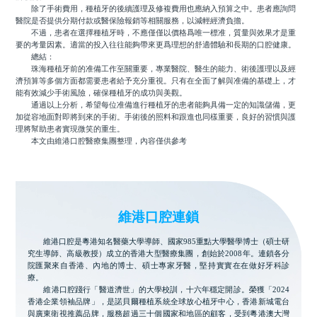
除了手術費用，種植牙的後續護理及修複費用也應納入預算之中。患者應詢問
醫院是否提供分期付款或醫保險報銷等相關服務，以減輕經濟負擔。
不過，患者在選擇種植牙時，不應僅僅以價格爲唯一標准，質量與效果才是重
要的考量因素。適當的投入往往能夠帶來更爲理想的舒適體驗和長期的口腔健康。
總結：
珠海種植牙前的准備工作至關重要，專業醫院、醫生的能力、術後護理以及經
濟預算等多個方面都需要患者給予充分重視。只有在全面了解與准備的基礎上，才
能有效減少手術風險，確保種植牙的成功與美觀。
通過以上分析，希望每位准備進行種植牙的患者能夠具備一定的知識儲備，更
加從容地面對即將到來的手術。手術後的照料和跟進也同樣重要，良好的習慣與護
理將幫助患者實現微笑的重生。
本文由維港口腔醫療集團整理，內容僅供參考
維港口腔連鎖
維港口腔是粵港知名醫藥大學導師、國家985重點大學醫學博士（碩士研
究生導師、高級教授）成立的香港大型醫療集團，創始於2008年。連鎖各分
院匯聚來自香港、內地的博士、碩士專家牙醫，堅持實實在在做好牙科診
療。
維港口腔踐行「醫道濟世」的大學校訓，十六年穩定開診。榮獲「2024
香港企業領袖品牌」，是諾貝爾種植系統全球放心植牙中心，香港新城電台
與廣東衛視推薦品牌，服務超過三十個國家和地區的顧客，受到粵港澳大灣