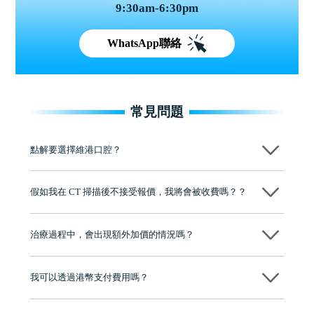
9:30am-6:30pm
WhatsApp聯絡
常見問題
點解要選擇維港口腔？
維港口腔踐行「醫道濟世」的大學校訓，各分院匯聚來自香港、內地的
博士碩士高資歷牙醫，十七年穩定開診。榮獲「2024香港企業領袖品
假如我在 CT 掃描後不接受報價，我將會被收費嗎？？
牌」、「2025香港企業領袖品牌」，是諾貝爾種植系統全球放心植牙中
心，香港新城電台與廣東衛視推薦品牌
不會！只要未開始實際服務之前，你不會被收取任何費用。
至今已服務超過三十個國家和地區的顧客，受到粵港澳大灣區及周邊城
市市民極高的口碑評價及信任推薦 珠海、深圳設有八大分院，香港亦設
治療過程中，會出現額外加價的情況嗎？
有咨詢及服務保障中心，有任何問題都可以隨時預約免費咨詢，讓人十
分放心
不會，治療前我們會詳細說明治療方案及對應的價錢，顧客同意並簽字
後，我們才會正式進行診療服務
我可以透過港幣支付費用嗎？
可以。維港口腔會按照當日匯率轉算收取費用，而匯率會及時告知客人