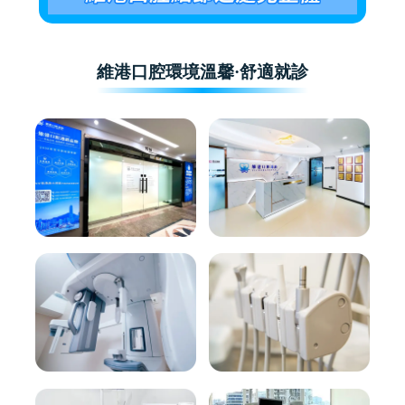
維港口腔環境溫馨·舒適就診