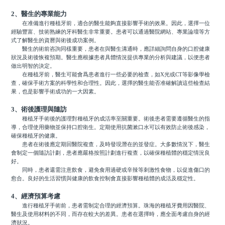
2、醫生的專業能力
在准備進行種植牙前，適合的醫生能夠直接影響手術的效果。因此，選擇一位
經驗豐富、技術熟練的牙科醫生非常重要。患者可以通過醫院網站、專業論壇等方
式了解醫生的資曆與術後成功案例。
醫生的術前咨詢同樣重要，患者在與醫生溝通時，應詳細詢問自身的口腔健康
狀況及術後恢複預期。醫生應根據患者具體情況提供專業的分析與建議，以便患者
做出明智的決定。
在種植牙前，醫生可能會爲患者進行一些必要的檢查，如X光或CT等影像學檢
查，確保手術方案的科學性和合理性。因此，選擇的醫生能否准確解讀這些檢查結
果，也是影響手術成功的一大因素。
3、術後護理與隨訪
種植牙手術後的護理對種植牙的成活率至關重要。術後患者需要遵循醫生的指
導，合理使用藥物並保持口腔衛生。定期使用抗菌漱口水可以有效防止術後感染，
確保種植牙的健康。
患者在術後應定期回醫院複查，及時發現潛在的並發症。大多數情況下，醫生
會制定一個隨訪計劃，患者應嚴格按照計劃進行複查，以確保種植體的穩定情況良
好。
同時，患者還需注意飲食，避免食用過硬或辛辣等刺激性食物，以促進傷口的
愈合。良好的生活習慣與健康的飲食控制會直接影響種植體的成活及穩定性。
4、經濟預算考慮
進行種植牙手術前，患者需制定合理的經濟預算。珠海的種植牙費用因醫院、
醫生及使用材料的不同，而存在較大的差異。患者在選擇時，應全面考慮自身的經
濟狀況。