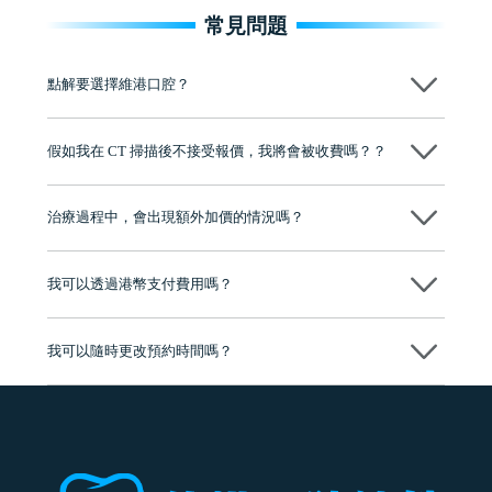
常見問題
點解要選擇維港口腔？
維港口腔踐行「醫道濟世」的大學校訓，各分院匯聚來自香港、內地的
博士碩士高資歷牙醫，十七年穩定開診。榮獲「2024香港企業領袖品
假如我在 CT 掃描後不接受報價，我將會被收費嗎？？
牌」、「2025香港企業領袖品牌」，是諾貝爾種植系統全球放心植牙中
心，香港新城電台與廣東衛視推薦品牌
不會！只要未開始實際服務之前，你不會被收取任何費用。
至今已服務超過三十個國家和地區的顧客，受到粵港澳大灣區及周邊城
市市民極高的口碑評價及信任推薦 珠海、深圳設有八大分院，香港亦設
治療過程中，會出現額外加價的情況嗎？
有咨詢及服務保障中心，有任何問題都可以隨時預約免費咨詢，讓人十
分放心
不會，治療前我們會詳細說明治療方案及對應的價錢，顧客同意並簽字
後，我們才會正式進行診療服務
我可以透過港幣支付費用嗎？
可以。維港口腔會按照當日匯率轉算收取費用，而匯率會及時告知客人
我可以隨時更改預約時間嗎？
可以，請盡早通過wechat或whatsapp聯絡我們，告知我們你原本預約的
時間及資料，並且重新預約的日期及時段