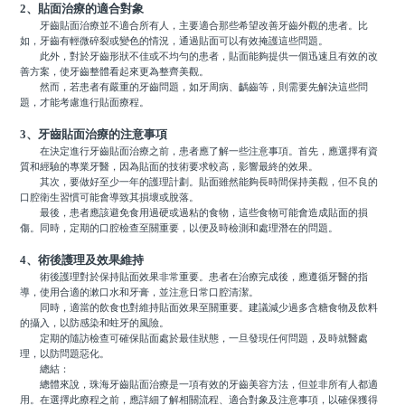
2、貼面治療的適合對象
牙齒貼面治療並不適合所有人，主要適合那些希望改善牙齒外觀的患者。比
如，牙齒有輕微碎裂或變色的情況，通過貼面可以有效掩護這些問題。
此外，對於牙齒形狀不佳或不均勻的患者，貼面能夠提供一個迅速且有效的改
善方案，使牙齒整體看起來更為整齊美觀。
然而，若患者有嚴重的牙齒問題，如牙周病、齲齒等，則需要先解決這些問
題，才能考慮進行貼面療程。
3、牙齒貼面治療的注意事項
在決定進行牙齒貼面治療之前，患者應了解一些注意事項。首先，應選擇有資
質和經驗的專業牙醫，因為貼面的技術要求較高，影響最終的效果。
其次，要做好至少一年的護理計劃。貼面雖然能夠長時間保持美觀，但不良的
口腔衛生習慣可能會導致其損壞或脫落。
最後，患者應該避免食用過硬或過粘的食物，這些食物可能會造成貼面的損
傷。同時，定期的口腔檢查至關重要，以便及時檢測和處理潛在的問題。
4、術後護理及效果維持
術後護理對於保持貼面效果非常重要。患者在治療完成後，應遵循牙醫的指
導，使用合適的漱口水和牙膏，並注意日常口腔清潔。
同時，適當的飲食也對維持貼面效果至關重要。建議減少過多含糖食物及飲料
的攝入，以防感染和蛀牙的風險。
定期的隨訪檢查可確保貼面處於最佳狀態，一旦發現任何問題，及時就醫處
理，以防問題惡化。
總結：
總體來說，珠海牙齒貼面治療是一項有效的牙齒美容方法，但並非所有人都適
用。在選擇此療程之前，應詳細了解相關流程、適合對象及注意事項，以確保獲得