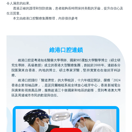
令人滿意的結果。
透過正確的護理和預防措施，患者能夠長時間保持美觀的牙齒，提升自信心及
生活質量。
本文由維港口腔醫療集團整理，內容僅供參考
維港口腔連鎖
維港口腔是粵港知名醫藥大學導師、國家985重點大學醫學博士（碩士研
究生導師、高級教授）成立的香港大型醫療集團，創始於2008年。連鎖各分
院匯聚來自香港、內地的博士、碩士專家牙醫，堅持實實在在做好牙科診
療。
維港口腔踐行「醫道濟世」的大學校訓，十六年穩定開診。榮獲「2024
香港企業領袖品牌」，是諾貝爾種植系統全球放心植牙中心，香港新城電台
與廣東衛視推薦品牌，服務超過三十個國家和地區的顧客，受到粵港澳大灣
區及周邊城市市民的歡迎與信任。