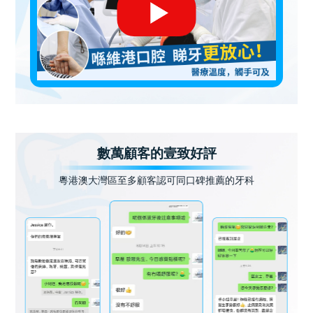
數萬顧客的壹致好評
粵港澳大灣區至多顧客認可同口碑推薦的牙科