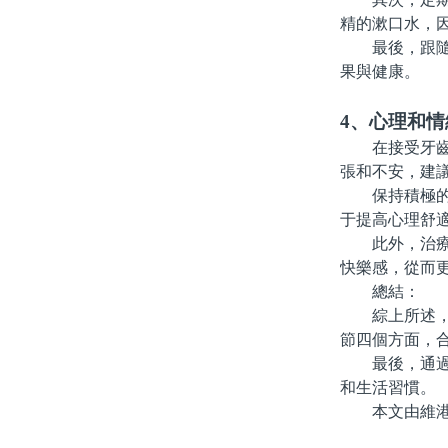
精的漱口水，
最後，跟隨牙
果與健康。
4、心理和情
在接受牙齒貼
張和不安，建
保持積極的心
于提高心理舒
此外，治療期
快樂感，從而
總結：
綜上所述，珠
節四個方面，
最後，通過與
和生活習慣。
本文由維港口