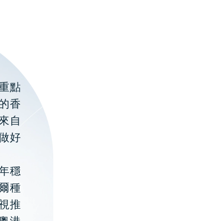
重點
的香
聚來自
做好
年穩
貝爾種
視推