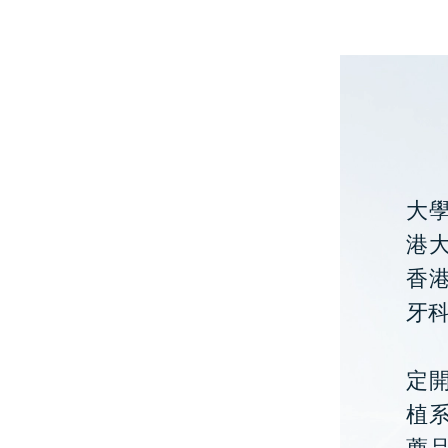
大
港大
香
牙
定開
植