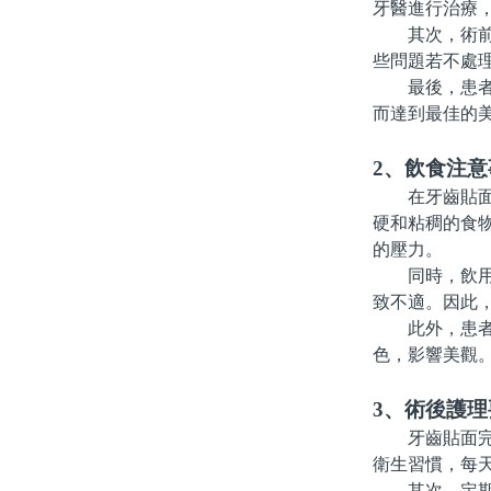
牙醫進行治療
其次，術前要
些問題若不處
最後，患者應
而達到最佳的
2、飲食注意
在牙齒貼面治
硬和粘稠的食
的壓力。
同時，飲用熱
致不適。因此
此外，患者應
色，影響美觀
3、術後護理
牙齒貼面完成
衛生習慣，每
其次，定期使