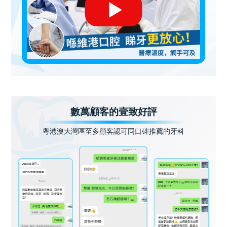
數萬顧客的壹致好評
粵港澳大灣區至多顧客認可同口碑推薦的牙科