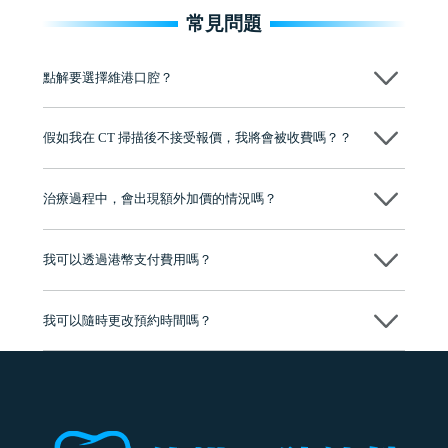
常見問題
點解要選擇維港口腔？
維港口腔踐行「醫道濟世」的大學校訓，各分院匯聚來自香港、內地的
博士碩士高資歷牙醫，十七年穩定開診。榮獲「2024香港企業領袖品
假如我在 CT 掃描後不接受報價，我將會被收費嗎？？
牌」、「2025香港企業領袖品牌」，是諾貝爾種植系統全球放心植牙中
心，香港新城電台與廣東衛視推薦品牌
不會！只要未開始實際服務之前，你不會被收取任何費用。
至今已服務超過三十個國家和地區的顧客，受到粵港澳大灣區及周邊城
市市民極高的口碑評價及信任推薦 珠海、深圳設有八大分院，香港亦設
治療過程中，會出現額外加價的情況嗎？
有咨詢及服務保障中心，有任何問題都可以隨時預約免費咨詢，讓人十
分放心
不會，治療前我們會詳細說明治療方案及對應的價錢，顧客同意並簽字
後，我們才會正式進行診療服務
我可以透過港幣支付費用嗎？
可以。維港口腔會按照當日匯率轉算收取費用，而匯率會及時告知客人
我可以隨時更改預約時間嗎？
可以，請盡早通過wechat或whatsapp聯絡我們，告知我們你原本預約的
時間及資料，並且重新預約的日期及時段