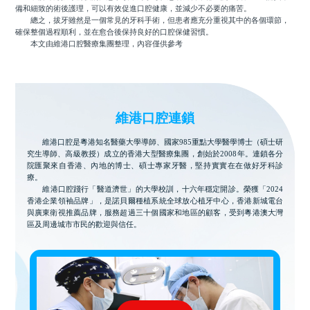
備和細致的術後護理，可以有效促進口腔健康，並減少不必要的痛苦。
總之，拔牙雖然是一個常見的牙科手術，但患者應充分重視其中的各個環節，
確保整個過程順利，並在愈合後保持良好的口腔保健習慣。
本文由維港口腔醫療集團整理，內容僅供參考
維港口腔連鎖
維港口腔是粵港知名醫藥大學導師、國家985重點大學醫學博士（碩士研
究生導師、高級教授）成立的香港大型醫療集團，創始於2008年。連鎖各分
院匯聚來自香港、內地的博士、碩士專家牙醫，堅持實實在在做好牙科診
療。
維港口腔踐行「醫道濟世」的大學校訓，十六年穩定開診。榮獲「2024
香港企業領袖品牌」，是諾貝爾種植系統全球放心植牙中心，香港新城電台
與廣東衛視推薦品牌，服務超過三十個國家和地區的顧客，受到粵港澳大灣
區及周邊城市市民的歡迎與信任。