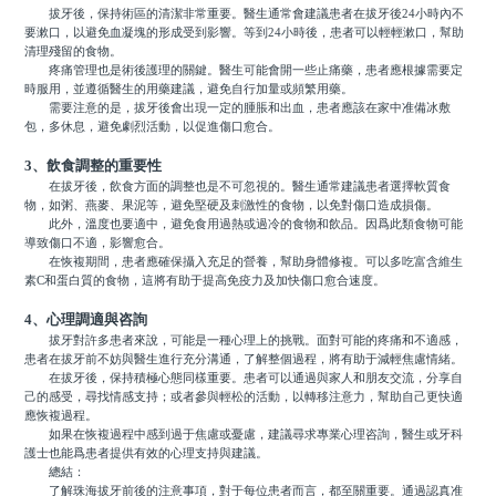
拔牙後，保持術區的清潔非常重要。醫生通常會建議患者在拔牙後24小時內不
要漱口，以避免血凝塊的形成受到影響。等到24小時後，患者可以輕輕漱口，幫助
清理殘留的食物。
疼痛管理也是術後護理的關鍵。醫生可能會開一些止痛藥，患者應根據需要定
時服用，並遵循醫生的用藥建議，避免自行加量或頻繁用藥。
需要注意的是，拔牙後會出現一定的腫脹和出血，患者應該在家中准備冰敷
包，多休息，避免劇烈活動，以促進傷口愈合。
3、飲食調整的重要性
在拔牙後，飲食方面的調整也是不可忽視的。醫生通常建議患者選擇軟質食
物，如粥、燕麥、果泥等，避免堅硬及刺激性的食物，以免對傷口造成損傷。
此外，溫度也要適中，避免食用過熱或過冷的食物和飲品。因爲此類食物可能
導致傷口不適，影響愈合。
在恢複期間，患者應確保攝入充足的營養，幫助身體修複。可以多吃富含維生
素C和蛋白質的食物，這將有助于提高免疫力及加快傷口愈合速度。
4、心理調適與咨詢
拔牙對許多患者來說，可能是一種心理上的挑戰。面對可能的疼痛和不適感，
患者在拔牙前不妨與醫生進行充分溝通，了解整個過程，將有助于減輕焦慮情緒。
在拔牙後，保持積極心態同樣重要。患者可以通過與家人和朋友交流，分享自
己的感受，尋找情感支持；或者參與輕松的活動，以轉移注意力，幫助自己更快適
應恢複過程。
如果在恢複過程中感到過于焦慮或憂慮，建議尋求專業心理咨詢，醫生或牙科
護士也能爲患者提供有效的心理支持與建議。
總結：
了解珠海拔牙前後的注意事項，對于每位患者而言，都至關重要。通過認真准