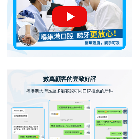
數萬顧客的壹致好評
粵港澳大灣區至多顧客認可同口碑推薦的牙科