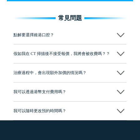
常見問題
點解要選擇維港口腔？
維港口腔踐行「醫道濟世」的大學校訓，各分院匯聚來自香港、內地的
博士碩士高資歷牙醫，十七年穩定開診。榮獲「2024香港企業領袖品
假如我在 CT 掃描後不接受報價，我將會被收費嗎？？
牌」、「2025香港企業領袖品牌」，是諾貝爾種植系統全球放心植牙中
心，香港新城電台與廣東衛視推薦品牌
不會！只要未開始實際服務之前，你不會被收取任何費用。
至今已服務超過三十個國家和地區的顧客，受到粵港澳大灣區及周邊城
市市民極高的口碑評價及信任推薦 珠海、深圳設有八大分院，香港亦設
治療過程中，會出現額外加價的情況嗎？
有咨詢及服務保障中心，有任何問題都可以隨時預約免費咨詢，讓人十
分放心
不會，治療前我們會詳細說明治療方案及對應的價錢，顧客同意並簽字
後，我們才會正式進行診療服務
我可以透過港幣支付費用嗎？
可以。維港口腔會按照當日匯率轉算收取費用，而匯率會及時告知客人
我可以隨時更改預約時間嗎？
可以，請盡早通過wechat或whatsapp聯絡我們，告知我們你原本預約的
時間及資料，並且重新預約的日期及時段