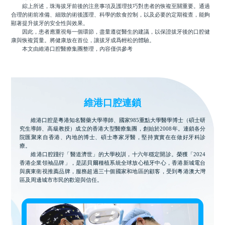
綜上所述，珠海拔牙前後的注意事項及護理技巧對患者的恢複至關重要。通過
合理的術前准備、細致的術後護理、科學的飲食控制，以及必要的定期複查，能夠
顯著提升拔牙的安全性與效果。
因此，患者應重視每一個環節，盡量遵從醫生的建議，以保證拔牙後的口腔健
康與恢複質量。將健康放在首位，讓拔牙成爲輕松的體驗。
本文由維港口腔醫療集團整理，內容僅供參考
維港口腔連鎖
維港口腔是粵港知名醫藥大學導師、國家985重點大學醫學博士（碩士研
究生導師、高級教授）成立的香港大型醫療集團，創始於2008年。連鎖各分
院匯聚來自香港、內地的博士、碩士專家牙醫，堅持實實在在做好牙科診
療。
維港口腔踐行「醫道濟世」的大學校訓，十六年穩定開診。榮獲「2024
香港企業領袖品牌」，是諾貝爾種植系統全球放心植牙中心，香港新城電台
與廣東衛視推薦品牌，服務超過三十個國家和地區的顧客，受到粵港澳大灣
區及周邊城市市民的歡迎與信任。