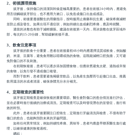
2、術後護理措施
拔牙後，保持傷口的清潔與幹燥是極爲重要的。患者在術後24小時內，應避免
用舌頭觸碰拔牙部位，也不應用力漱口，以免造成傷口出血或感染。
同時，術後要遵循醫生的用藥指示，按時服用止痛藥和抗生素，確保疼痛減輕
並防止感染發生。如果出現不適症狀，例如持續出血或劇烈疼痛，應及時就醫。
適當的冰敷也有助于減輕腫脹。建議在術後第一天內，用冰袋敷在拔牙區域外
部，每次約15-20分鍾，幫助緩解術後不適。
3、飲食注意事項
拔牙後的飲食十分重要，患者在術後最初48小時內應選擇流質或軟食，例如酸
奶、米湯、豆腐等，避免食用難以咀嚼或熱的食物。這既能減輕口腔負擔，又可避
免對傷口的不良刺激。
在初期恢複後，患者可以逐步添加固體食物，但應依舊避免太硬、過熱或辛辣
的食物，以免引發不適或傷口複發。
而對于飲料，患者需要避免喝吸管飲品，以免産生負壓而引起傷口出血。推薦
飲用溫涼的水或者清湯，確保身體充分水分補充。
4、定期複查的重要性
拔牙後定期複查是確保恢複的重要環節。醫生會對傷口的愈合情況進行評估，
並在必要時進行後續的治療或清洗。定期複查可以及時發現潛在的並發症，進行有
效的幹預。
此外，患者在拔牙後要關注口腔衛生，定期進行牙齒清洗與檢查，不僅有助于
傷口的愈合，也能夠預防未來的牙齒問題。
如有任何異常情況，例如持續性疼痛、異味等，患者均應盡早聯系醫生進行處
理，以確保健康的恢複過程。
總結：