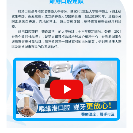
維港口腔連鎖
維港口腔是粵港知名醫藥大學導師、國家985重點大學醫學博士（碩士研
究生導師、高級教授）成立的香港大型醫療集團，創始於2008年。連鎖各分
院匯聚來自香港、內地的博士、碩士專家牙醫，堅持實實在在做好牙科診
療。
維港口腔踐行「醫道濟世」的大學校訓，十六年穩定開診。榮獲「2024
香港企業領袖品牌」，是諾貝爾種植系統全球放心植牙中心，香港新城電台
與廣東衛視推薦品牌，服務超過三十個國家和地區的顧客，受到粵港澳大灣
區及周邊城市市民的歡迎與信任。