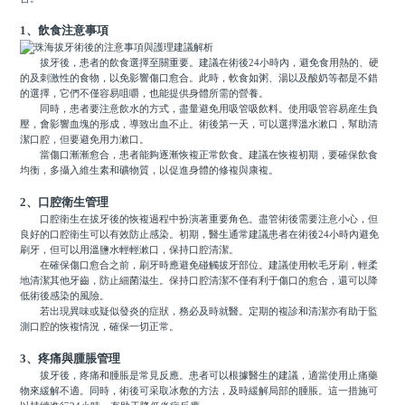
1、飲食注意事項
拔牙後，患者的飲食選擇至關重要。建議在術後24小時內，避免食用熱的、硬
的及刺激性的食物，以免影響傷口愈合。此時，軟食如粥、湯以及酸奶等都是不錯
的選擇，它們不僅容易咀嚼，也能提供身體所需的營養。
同時，患者要注意飲水的方式，盡量避免用吸管吸飲料。使用吸管容易産生負
壓，會影響血塊的形成，導致出血不止。術後第一天，可以選擇溫水漱口，幫助清
潔口腔，但要避免用力漱口。
當傷口漸漸愈合，患者能夠逐漸恢複正常飲食。建議在恢複初期，要確保飲食
均衡，多攝入維生素和礦物質，以促進身體的修複與康複。
2、口腔衛生管理
口腔衛生在拔牙後的恢複過程中扮演著重要角色。盡管術後需要注意小心，但
良好的口腔衛生可以有效防止感染。初期，醫生通常建議患者在術後24小時內避免
刷牙，但可以用溫鹽水輕輕漱口，保持口腔清潔。
在確保傷口愈合之前，刷牙時應避免碰觸拔牙部位。建議使用軟毛牙刷，輕柔
地清潔其他牙齒，防止細菌滋生。保持口腔清潔不僅有利于傷口的愈合，還可以降
低術後感染的風險。
若出現異味或疑似發炎的症狀，務必及時就醫。定期的複診和清潔亦有助于監
測口腔的恢複情況，確保一切正常。
3、疼痛與腫脹管理
拔牙後，疼痛和腫脹是常見反應。患者可以根據醫生的建議，適當使用止痛藥
物來緩解不適。同時，術後可采取冰敷的方法，及時緩解局部的腫脹。這一措施可