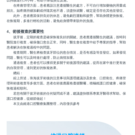
以持續進行24小時，有助于降低炎症反應。
在疼痛管理方面，患者應該注意遵循醫生的處方，不可自行增加藥物的用量或
頻次。如疼痛持續加劇或伴隨其他不適，須盡快就醫，確定是否存在其他並發症。
此外，患者應當保持良好的休息，避免劇烈運動和疲勞，幫助身體更快恢複。
在恢複期，多進行輕松的活動，避免給身體帶來額外的負擔。
4、術後複查的重要性
拔牙後，定期的複查是確保恢複良好的關鍵。患者應遵循醫生的建議，按時到
醫院進行複查，確保傷口愈合正常。同時，醫生會在複查中給予專業的指導，幫助
患者解決在恢複過程中的問題。
複查期間，醫生將檢查拔牙部位的愈合情況，是否有感染等並發症。如果發現
問題，醫生可以及時進行處理，防止病情加重。
通過複查，患者也可以獲得更多關于術後護理的建議，從而在家中進行更有效
的自我管理，達到更好的恢複效果。
總結：
綜上所述，珠海拔牙術後的注意事項與護理建議涉及飲食、口腔衛生、疼痛管
理和術後複查等多個方面。患者在術後應嚴格遵循醫囑，積極維護口腔健康，確保
恢複過程順利。
若您有關于拔牙術後的任何疑問或不適，建議盡快聯系專業牙醫尋求幫助。保
護口腔健康，從細節做起！
本文由維港口腔醫療集團整理，內容僅供參考