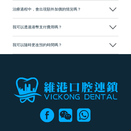
至今已服務超過三十個國家和地區的顧客，受到粵港澳大灣區及周邊城
市市民極高的口碑評價及信任推薦 珠海、深圳設有八大分院，香港亦設
治療過程中，會出現額外加價的情況嗎？
有咨詢及服務保障中心，有任何問題都可以隨時預約免費咨詢，讓人十
分放心
不會，治療前我們會詳細說明治療方案及對應的價錢，顧客同意並簽字
後，我們才會正式進行診療服務
我可以透過港幣支付費用嗎？
可以。維港口腔會按照當日匯率轉算收取費用，而匯率會及時告知客人
我可以隨時更改預約時間嗎？
可以，請盡早通過wechat或whatsapp聯絡我們，告知我們你原本預約的
時間及資料，並且重新預約的日期及時段