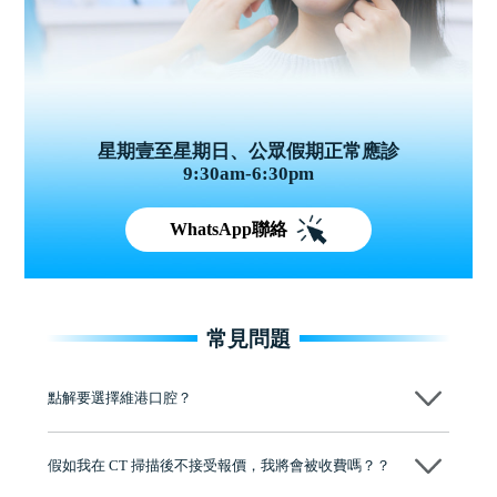
星期壹至星期日、公眾假期正常應診
9:30am-6:30pm
WhatsApp聯絡
常見問題
點解要選擇維港口腔？
維港口腔踐行「醫道濟世」的大學校訓，各分院匯聚來自香港、內地的
博士碩士高資歷牙醫，十七年穩定開診。榮獲「2024香港企業領袖品
假如我在 CT 掃描後不接受報價，我將會被收費嗎？？
牌」、「2025香港企業領袖品牌」，是諾貝爾種植系統全球放心植牙中
心，香港新城電台與廣東衛視推薦品牌
不會！只要未開始實際服務之前，你不會被收取任何費用。