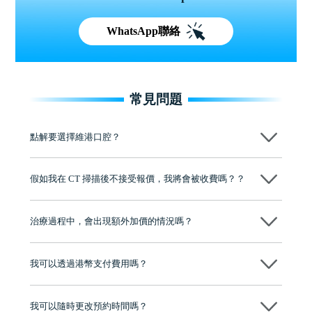
WhatsApp聯絡
常見問題
點解要選擇維港口腔？
維港口腔踐行「醫道濟世」的大學校訓，各分院匯聚來自香港、內地的
博士碩士高資歷牙醫，十七年穩定開診。榮獲「2024香港企業領袖品
假如我在 CT 掃描後不接受報價，我將會被收費嗎？？
牌」、「2025香港企業領袖品牌」，是諾貝爾種植系統全球放心植牙中
心，香港新城電台與廣東衛視推薦品牌
不會！只要未開始實際服務之前，你不會被收取任何費用。
至今已服務超過三十個國家和地區的顧客，受到粵港澳大灣區及周邊城
市市民極高的口碑評價及信任推薦 珠海、深圳設有八大分院，香港亦設
治療過程中，會出現額外加價的情況嗎？
有咨詢及服務保障中心，有任何問題都可以隨時預約免費咨詢，讓人十
分放心
不會，治療前我們會詳細說明治療方案及對應的價錢，顧客同意並簽字
後，我們才會正式進行診療服務
我可以透過港幣支付費用嗎？
可以。維港口腔會按照當日匯率轉算收取費用，而匯率會及時告知客人
我可以隨時更改預約時間嗎？