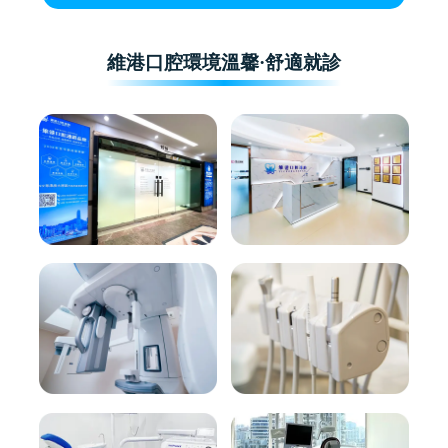
維港口腔環境溫馨·舒適就診