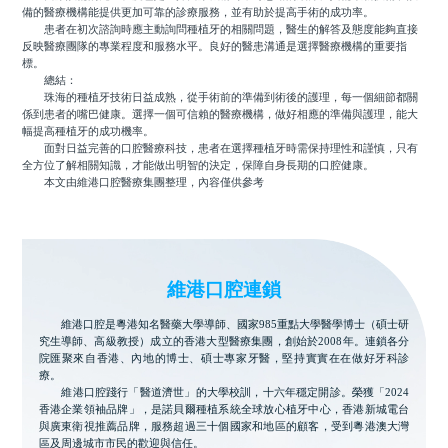
備的醫療機構能提供更加可靠的診療服務，並有助於提高手術的成功率。
患者在初次諮詢時應主動詢問種植牙的相關問題，醫生的解答及態度能夠直接
反映醫療團隊的專業程度和服務水平。良好的醫患溝通是選擇醫療機構的重要指
標。
總結：
珠海的種植牙技術日益成熟，從手術前的準備到術後的護理，每一個細節都關
係到患者的嘴巴健康。選擇一個可信賴的醫療機構，做好相應的準備與護理，能大
幅提高種植牙的成功機率。
面對日益完善的口腔醫療科技，患者在選擇種植牙時需保持理性和謹慎，只有
全方位了解相關知識，才能做出明智的決定，保障自身長期的口腔健康。
本文由維港口腔醫療集團整理，內容僅供參考
維港口腔連鎖
維港口腔是粵港知名醫藥大學導師、國家985重點大學醫學博士（碩士研
究生導師、高級教授）成立的香港大型醫療集團，創始於2008年。連鎖各分
院匯聚來自香港、內地的博士、碩士專家牙醫，堅持實實在在做好牙科診
療。
維港口腔踐行「醫道濟世」的大學校訓，十六年穩定開診。榮獲「2024
香港企業領袖品牌」，是諾貝爾種植系統全球放心植牙中心，香港新城電台
與廣東衛視推薦品牌，服務超過三十個國家和地區的顧客，受到粵港澳大灣
區及周邊城市市民的歡迎與信任。