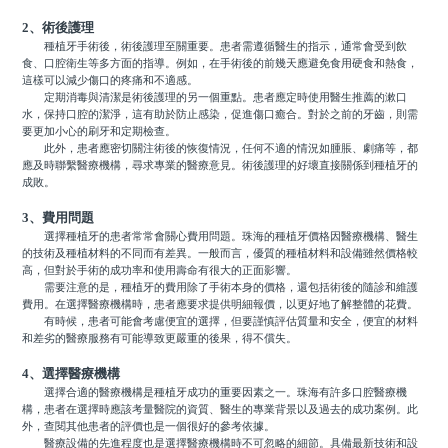
2、術後護理
種植牙手術後，術後護理至關重要。患者需遵循醫生的指示，通常會受到飲
食、口腔衛生等多方面的指導。例如，在手術後的前幾天應避免食用硬食和熱食，
這樣可以減少傷口的疼痛和不適感。
定期消毒與清潔是術後護理的另一個重點。患者應定時使用醫生推薦的漱口
水，保持口腔的潔淨，這有助於防止感染，促進傷口癒合。對於之前的牙齒，則需
要更加小心的刷牙和定期檢查。
此外，患者應密切關注術後的恢復情況，任何不適的情況如腫脹、劇痛等，都
應及時聯繫醫療機構，尋求專業的醫療意見。術後護理的好壞直接關係到種植牙的
成敗。
3、費用問題
選擇種植牙的患者常常會關心費用問題。珠海的種植牙價格因醫療機構、醫生
的技術及種植材料的不同而有差異。一般而言，優質的種植材料和設備雖然價格較
高，但對於手術的成功率和使用壽命有很大的正面影響。
需要注意的是，種植牙的費用除了手術本身的價格，還包括術後的隨診和維護
費用。在選擇醫療機構時，患者應要求提供明細報價，以更好地了解整體的花費。
有時候，患者可能會考慮便宜的選擇，但要謹慎評估質量和安全，便宜的材料
和差劣的醫療服務有可能導致更嚴重的後果，得不償失。
4、選擇醫療機構
選擇合適的醫療機構是種植牙成功的重要因素之一。珠海有許多口腔醫療機
構，患者在選擇時應該考量醫院的資質、醫生的專業背景以及過去的成功案例。此
外，查閱其他患者的評價也是一個很好的參考依據。
醫療設備的先進程度也是選擇醫療機構時不可忽略的細節。具備最新技術和設