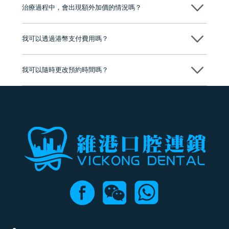
市市民極高的口碑評價及信任推薦 珠海、深圳設有八大分院，香港亦設
治療過程中，會出現額外加價的情況嗎？
有咨詢及服務保障中心，有任何問題都可以隨時預約免費咨詢，讓人十
分放心
不會，治療前我們會詳細說明治療方案及對應的價錢，顧客同意並簽字
後，我們才會正式進行診療服務
我可以透過港幣支付費用嗎？
可以。維港口腔會按照當日匯率轉算收取費用，而匯率會及時告知客人
我可以隨時更改預約時間嗎？
可以，請盡早通過wechat或whatsapp聯絡我們，告知我們你原本預約的
時間及資料，並且重新預約的日期及時段