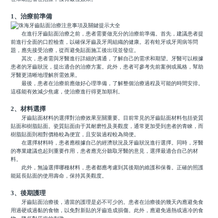
1、治療前準備
在進行牙齒貼面治療之前，患者需要做充分的治療前準備。首先，建議患者提
前進行全面的口腔檢查，以確保牙齒及牙周組織的健康。若有蛀牙或牙周病等問
題，應先接受治療，從而避免貼面施工後出現並發症。
其次，患者需與牙醫進行詳細的溝通，了解自己的需求和期望。牙醫可以根據
患者的牙齒狀況，提出適合的治療方案。此外，患者可參考先前案例或風格，幫助
牙醫更清晰地理解所需效果。
最後，患者在治療前應做好心理準備，了解整個治療過程及可能的時間安排。
這樣能有效減少焦慮，使治療進行得更加順利。
2、材料選擇
牙齒貼面材料的選擇對治療效果至關重要。目前常見的牙齒貼面材料包括瓷質
貼面和樹脂貼面。瓷質貼面由于其耐磨性及美觀度，通常更加受到患者的青睞，而
樹脂貼面則相對價格較為便宜，且安裝過程較為簡便。
在選擇材料時，患者應根據自己的經濟狀況及牙齒狀況進行選擇。同時，牙醫
的專業建議也起到重要作用，患者應充分聽取牙醫的意見，選擇最適合自己的材
料。
此外，無論選擇哪種材料，患者都應考慮到其後期的維護和保養。正確的照護
能延長貼面的使用壽命，保持其美觀度。
3、後期護理
牙齒貼面治療後，適當的護理是必不可少的。患者在治療後的幾天內應避免食
用過硬或過黏的食物，以免對新貼的牙齒造成損傷。此外，應避免過熱或過冷的食