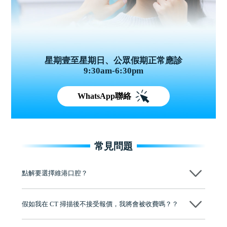
星期壹至星期日、公眾假期正常應診
9:30am-6:30pm
WhatsApp聯絡
常見問題
點解要選擇維港口腔？
維港口腔踐行「醫道濟世」的大學校訓，各分院匯聚來自香港、內地的
博士碩士高資歷牙醫，十七年穩定開診。榮獲「2024香港企業領袖品
假如我在 CT 掃描後不接受報價，我將會被收費嗎？？
牌」、「2025香港企業領袖品牌」，是諾貝爾種植系統全球放心植牙中
心，香港新城電台與廣東衛視推薦品牌
不會！只要未開始實際服務之前，你不會被收取任何費用。
至今已服務超過三十個國家和地區的顧客，受到粵港澳大灣區及周邊城