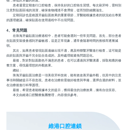
物，降低對牙齒的刺激。
患者還需定期進行口腔檢查，保持良好的口腔衛生習慣。每次刷牙時，需特別
注意對貼面區域的清潔，確保食物殘渣不會滯留，從而預防細菌滋生。
定期回診也是維護牙齒貼面效果的重要環節，牙醫能根據患者的狀況給出專業
的護理建議，確保貼面在使用過程中不出現問題。
4、常見問題
在珠海牙齒貼面治療過程中，患者可能會遇到一些常見問題。首先，部分患者
在貼面安裝後會感到牙齒敏感，這是正常現象，通常會隨著時間的推移而逐漸減
弱。
其次，如果患者發現貼面邊緣出現不適，應及時聯繫牙醫進行檢查，這可能是
由於貼面與牙齒不完全貼合造成的。及時處理能避免問題惡化。
最後，對於對貼面顏色不滿意的患者，也可以通過與牙醫溝通，採取相應的修
整方案，尋找最理想的外觀效果。
總結：
珠海牙齒貼面治療是一項美容牙科技術，能有效改善牙齒外觀，但其中的注意
事項和關鍵提示不容忽視。患者在治療前需做好檢查與準備，選擇合適的材料，並
在治療後進行科學護理。
最後，希望患者能根據本文的提示，獲得最佳的治療效果，擁有自信笑容。
本文由維港口腔醫療集團整理，內容僅供參考。
維港口腔連鎖