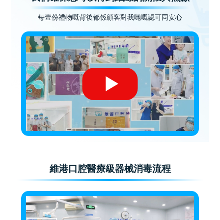
每壹份禮物嘅背後都係顧客對我哋嘅認可同安心
維港口腔醫療級器械消毒流程