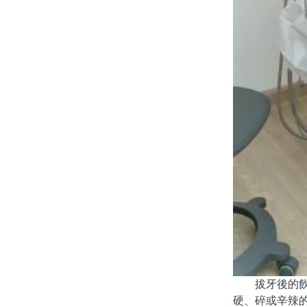
拔牙後的飲食
硬、碎或辛辣