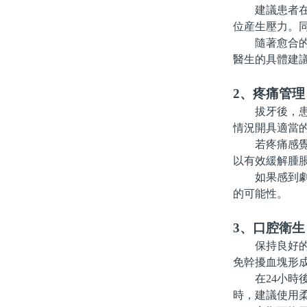
建議患者在手
位産生壓力。
隨著愈合的進
醫生的具體建
2、疼痛管理
拔牙後，患者
情況開具適當
若疼痛感覺較
以有效緩解腫脹
如果感到劇烈
的可能性。
3、口腔衛生
保持良好的口
免幹擾血塊形
在24小時後
時，建議使用