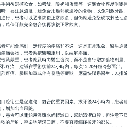
術後選擇軟食，如稀飯、酸奶和蛋羹等，這類食物容易咀嚼且
同時，要注意溫度，避免食用過熱或過冷的食物，以免刺激牙龈
行，患者可以逐漸恢複正常飲食，但仍應避免堅硬或刺激性食
議，確保牙龈完全愈合後再恢複正常飲食。
可能會感到一定程度的疼痛和不適，這是正常現象。醫生通常
的鎮痛藥物，患者應按醫囑服用，以緩解疼痛。
爲嚴重，患者應及時向醫生咨詢，而不是自行增加藥物劑量。
和疼痛，建議在手術後前24小時內，每次15-20分鍾冷敷面部。
疼痛、腫脹加重或伴有發熱等症狀，應盡快聯系醫生，以排除
腔衛生是促進傷口愈合的重要因素。拔牙後24小時內，患者
成，增加出血風險。
，患者可以開始用溫鹽水輕輕漱口，幫助清潔口腔，但注意不
柔軟的牙刷，輕柔地清潔口腔，不要直接觸碰拔牙的部位。