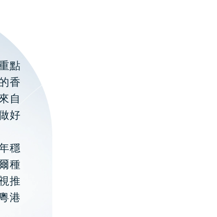
重點
的香
聚來自
做好
年穩
貝爾種
視推
粵港