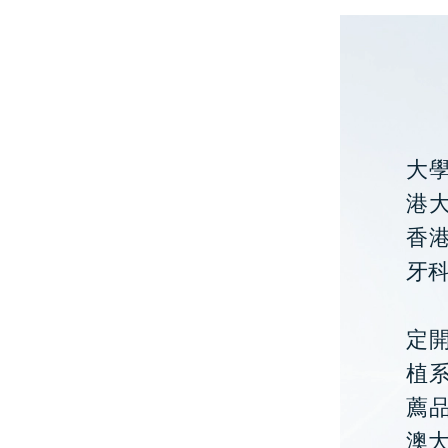
大
港大
香
牙
定開
植
薦
澳