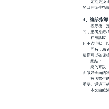
定期更換牙刷
的口腔衛生指
4、複診指導
拔牙後，定期
間，患者應嚴
在複診時，醫
何不適症狀，
同時，患者在
這樣可以確保
總結：
總的來說，珠
面做好全面的
按照醫生的建
重要。通過正
本文由維港口